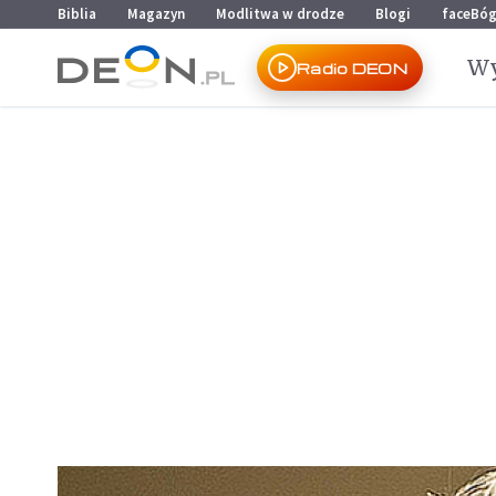
Przejdź do menu głównego
Przejdź do treści
Biblia
Magazyn
Modlitwa w drodze
Blogi
faceBó
Wy
Radio DEON