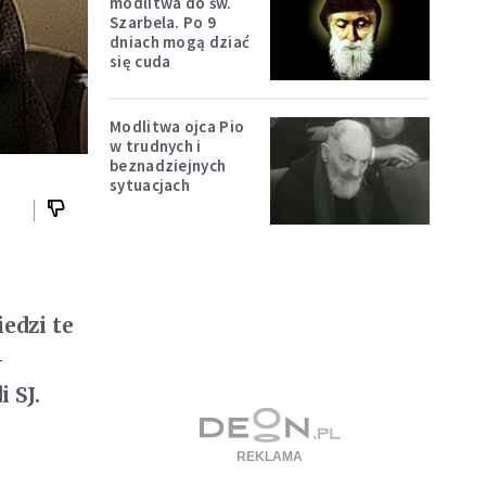
modlitwa do św.
Szarbela. Po 9
dniach mogą dziać
się cuda
Modlitwa ojca Pio
w trudnych i
beznadziejnych
sytuacjach
edzi te
-
 SJ.