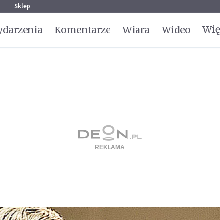
g
Sklep
Wię
darzenia
Komentarze
Wiara
Wideo