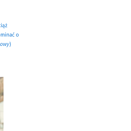
ciąż
ominać o
howy
)