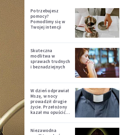
Potrzebujesz
pomocy?
Pomodlimy się w
Twojej intencji
Skuteczna
modlitwa w
sprawach trudnych
i beznadziejnych
W dzień odprawiał
Mszę, w nocy
prowadził drugie
życie. Przełożony
kazał mu opuścić
zakon
Niezawodna