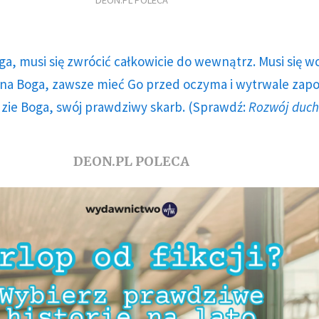
DEON.PL POLECA
ga, musi się zwrócić całkowicie do wewnątrz. Musi się w
a Boga, zawsze mieć Go przed oczyma i wytrwale zap
dzie Boga, swój prawdziwy skarb. (Sprawdź:
Rozwój duc
DEON.PL POLECA