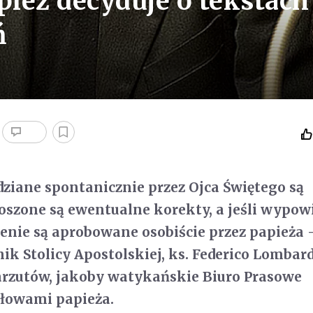
pież decyduje o tekstach
ń
iane spontanicznie przez Ojca Świętego są
szone są ewentualne korekty, a jeśli wypowi
enie są aprobowane osobiście przez papieża 
nik Stolicy Apostolskiej, ks. Federico Lombardi
zarzutów, jakoby watykańskie Biuro Prasowe
łowami papieża.