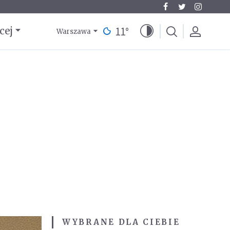
11
°
cej
Warszawa
WYBRANE DLA CIEBIE