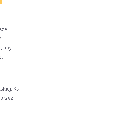
wsze
e
, aby
ć.
t
kiej. Ks.
 przez