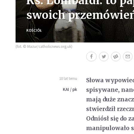
Ks. Lombardi: to pa
swoich przemówie
KOŚCIÓŁ
(fot. © Mazur/catholicnews.org.uk)
10 lat temu
Słowa wypowiedz
spisywane, nano
KAI / pk
mają duże znacz
stwierdził rzecz
Odniósł się do 
manipulowało s