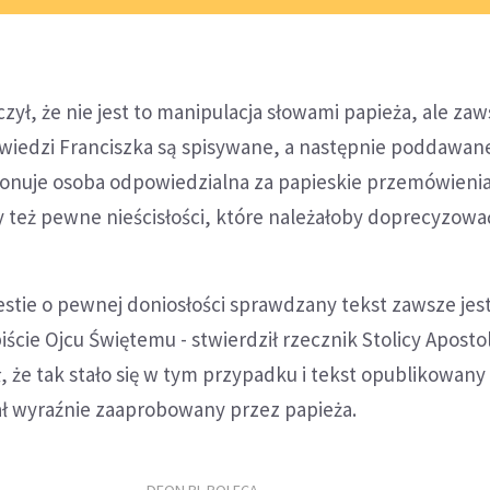
zył, że nie jest to manipulacja słowami papieża, ale za
iedzi Franciszka są spisywane, a następnie poddawan
konuje osoba odpowiedzialna za papieskie przemówienia
y też pewne nieścisłości, które należałoby doprecyzowa
estie o pewnej doniosłości sprawdzany tekst zawsze jes
cie Ojcu Świętemu - stwierdził rzecznik Stolicy Apostols
 że tak stało się w tym przypadku i tekst opublikowany
ał wyraźnie zaaprobowany przez papieża.