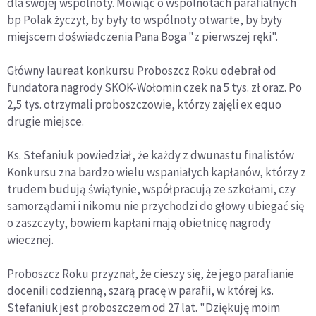
dla swojej wspólnoty. Mówiąc o wspólnotach parafialnych
bp Polak życzył, by były to wspólnoty otwarte, by były
miejscem doświadczenia Pana Boga "z pierwszej ręki".
Główny laureat konkursu Proboszcz Roku odebrał od
fundatora nagrody SKOK-Wołomin czek na 5 tys. zł oraz. Po
2,5 tys. otrzymali proboszczowie, którzy zajęli ex equo
drugie miejsce.
Ks. Stefaniuk powiedział, że każdy z dwunastu finalistów
Konkursu zna bardzo wielu wspaniałych kapłanów, którzy z
trudem budują świątynie, współpracują ze szkołami, czy
samorządami i nikomu nie przychodzi do głowy ubiegać się
o zaszczyty, bowiem kapłani mają obietnicę nagrody
wiecznej.
Proboszcz Roku przyznał, że cieszy się, że jego parafianie
docenili codzienną, szarą pracę w parafii, w której ks.
Stefaniuk jest proboszczem od 27 lat. "Dziękuję moim