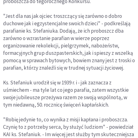
proboszcza do tegorocznego Konkursu.
"Jest dla nas jak ojciec troszczący się zarówno o dobro
duchowe jak i egzystencjalne swoich dzieci" - podkreślają
parafianie ks. Stefaniuka. Dodają, że ich proboszcz dba
zarówno o wzrastanie parafian w wierze poprzez
organizowanie rekolekcji, pielgrzymek, nabożeństw,
formacyjnych grup duszpasterskich, jak i spieszy z wszelką
pomocą w sprawach bytowych, bowiem znany jest z troski o
parafian, którzy znaleźli się w trudnej sytuacji życiowej.
Ks. Stefaniuk urodził się w 1939 r. i - jak zaznacza z
uśmiechem - ma tyle lat co jego parafia, zatem wszystkie
swoje jubileusze przeżywa razem ze swoją wspólnotą, w
tym niedawną, 50. rocznicę święceń kapłańskich.
"Robię jedynie to, co wynika z misji kapłana i proboszcza.
Czynię to z potrzeby serca, by służyć ludziom" - powiedział
KAI ks. Stefaniuk. - Im więcej jest służby tym skuteczniejsza