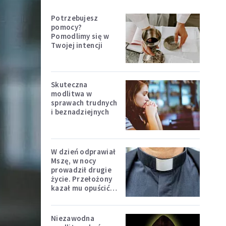
Potrzebujesz
pomocy?
Pomodlimy się w
Twojej intencji
Skuteczna
modlitwa w
sprawach trudnych
i beznadziejnych
W dzień odprawiał
Mszę, w nocy
prowadził drugie
życie. Przełożony
kazał mu opuścić
zakon
Niezawodna