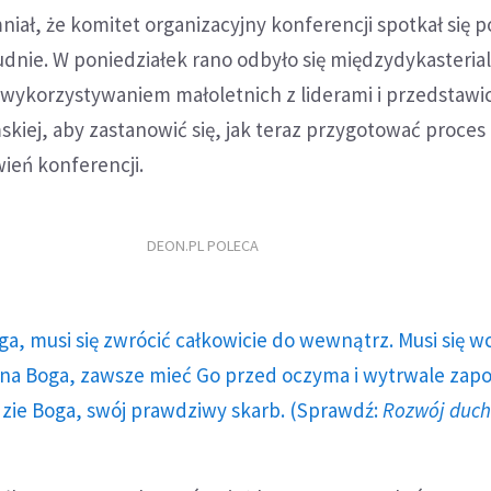
niał, że komitet organizacyjny konferencji spotkał się
dnie. W poniedziałek rano odbyło się międzydykasteria
z wykorzystywaniem małoletnich z liderami i przedstawi
mskiej, aby zastanowić się, jak teraz przygotować proces
ień konferencji.
DEON.PL POLECA
ga, musi się zwrócić całkowicie do wewnątrz. Musi się w
a Boga, zawsze mieć Go przed oczyma i wytrwale zap
dzie Boga, swój prawdziwy skarb. (Sprawdź:
Rozwój duc