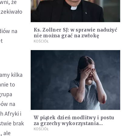
wni, że
czekiwało
Ks. Zollner SJ: w sprawie nadużyć
diów na
nie można grać na zwłokę
et
KOŚCIÓŁ
amy kilka
nie to
grupa
pów na
 Afryki i
W piątek dzień modlitwy i postu
stwie brak
za grzechy wykorzystania
seksualnego małoletnich
KOŚCIÓŁ
, ale