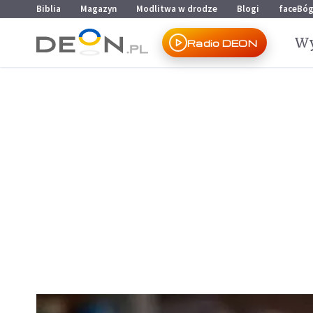
Przejdź do menu głównego
Przejdź do treści
Biblia
Magazyn
Modlitwa w drodze
Blogi
faceBó
Wy
Radio DEON