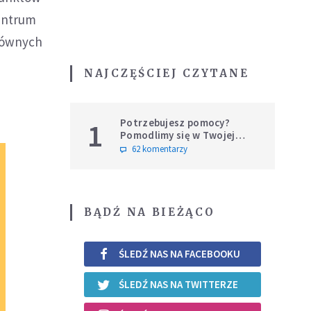
Centrum
głównych
NAJCZĘŚCIEJ CZYTANE
Potrzebujesz pomocy?
1
Pomodlimy się w Twojej
intencji
62 komentarzy
BĄDŹ NA BIEŻĄCO
ŚLEDŹ NAS NA FACEBOOKU
ŚLEDŹ NAS NA TWITTERZE