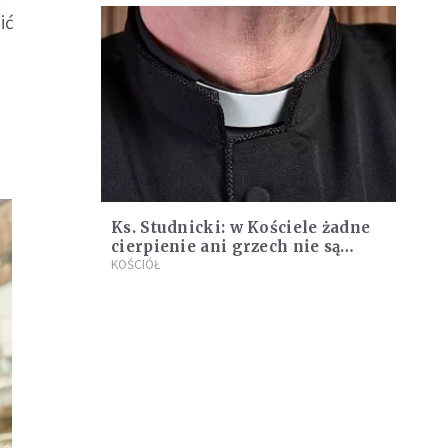
ić
m
Ks. Studnicki: w Kościele żadne
cierpienie ani grzech nie są
prywatne
KOŚCIÓŁ