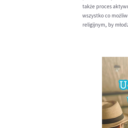
także proces aktywn
wszystko co możli
religijnym, by młodz