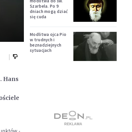
modlitwa do św.
Szarbela. Po 9
dniach mogą dziać
się cuda
Modlitwa ojca Pio
w trudnych i
beznadziejnych
sytuacjach
s. Hans
ościele
punktów -