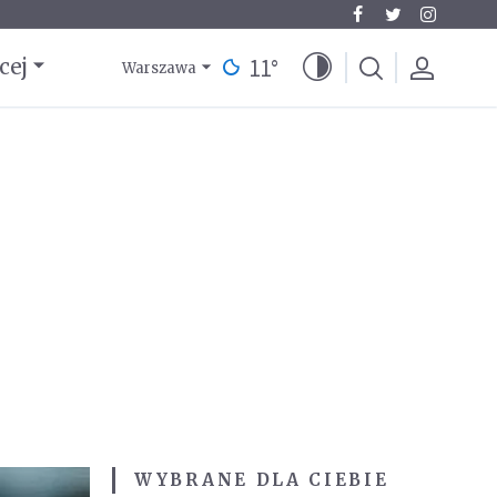
11
°
cej
Warszawa
WYBRANE DLA CIEBIE