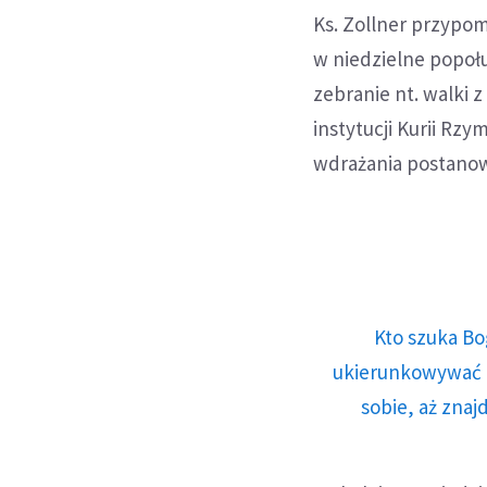
Ks. Zollner przypom
w niedzielne popołu
zebranie nt. walki 
instytucji Kurii Rzy
wdrażania postanow
Kto szuka Bo
ukierunkowywać n
sobie, aż znaj