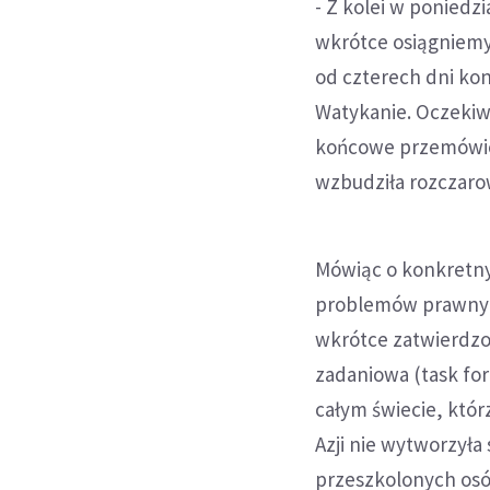
- Z kolei w ponied
wkrótce osiągniemy
od czterech dni kon
Watykanie. Oczekiw
końcowe przemówieni
wzbudziła rozczarow
Mówiąc o konkretny
problemów prawnych
wkrótce zatwierdzo
zadaniowa (task fo
całym świecie, któr
Azji nie wytworzyła
przeszkolonych osób.