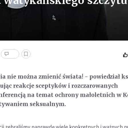
at watykańskiego szczytu
dnia nie można zmienić świata! - powiedział k
ując reakcje sceptyków i rozczarowanych
ferencją na temat ochrony małoletnich w K
stywaniem seksualnym.
cji zebraliśmy naprawdę wiele konkretnych i ważnych 