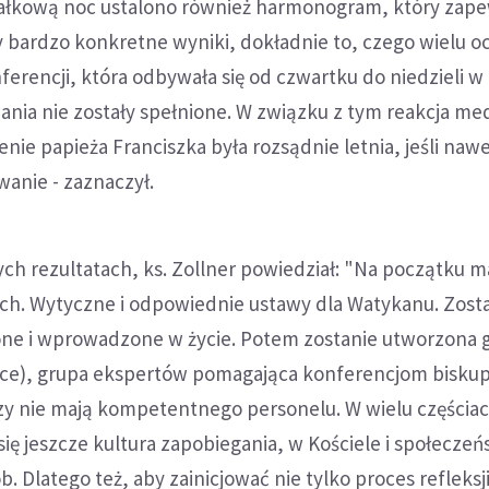
ziałkową noc ustalono również harmonogram, który zape
 bardzo konkretne wyniki, dokładnie to, czego wielu o
ferencji, która odbywała się od czwartku do niedzieli w
ania nie zostały spełnione. W związku z tym reakcja me
e papieża Franciszka była rozsądnie letnia, jeśli naw
anie - zaznaczył.
ch rezultatach, ks. Zollner powiedział: "Na początku m
. Wytyczne i odpowiednie ustawy dla Watykanu. Zosta
ne i wprowadzone w życie. Potem zostanie utworzona 
rce), grupa ekspertów pomagająca konferencjom bisku
zy nie mają kompetentnego personelu. W wielu częściach
 się jeszcze kultura zapobiegania, w Kościele i społeczeń
 Dlatego też, aby zainicjować nie tylko proces refleksji