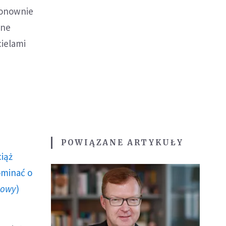
 ponownie
lne
cielami
POWIĄZANE ARTYKUŁY
ciąż
ominać o
howy
)