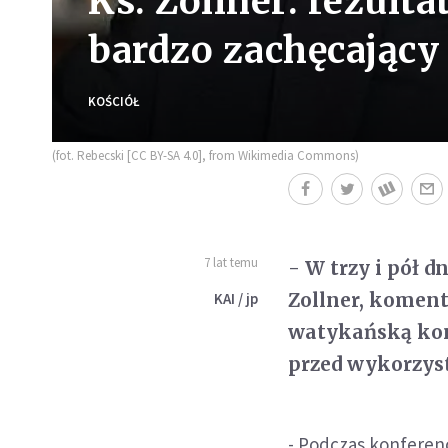
Ks. Zollner: rezult
bardzo zachęcający
KOŚCIÓŁ
(fot. Rebecski [CC BY-SA 4.0], from Wikimedia Commons)
7 lat temu
- W trzy i pół 
Zollner, koment
KAI / jp
watykańską kon
przed wykorzy
- Podczas konferen