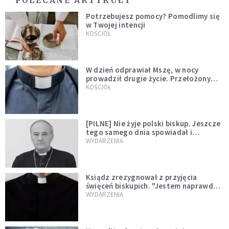
POLECANE ARTYKUŁY
Potrzebujesz pomocy? Pomodlimy się
w Twojej intencji
KOŚCIÓŁ
W dzień odprawiał Mszę, w nocy
prowadził drugie życie. Przełożony
kazał mu opuścić zakon
KOŚCIÓŁ
[PILNE] Nie żyje polski biskup. Jeszcze
tego samego dnia spowiadał i
sprawował Mszę świętą
WYDARZENIA
Ksiądz zrezygnował z przyjęcia
święceń biskupich. "Jestem naprawdę
niegodny"
WYDARZENIA