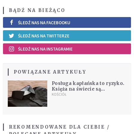
BĄDŹ NA BIEŻĄCO
ŚLEDŹ NAS NA FACEBOOKU
ŚLEDŹ NAS NA TWITTERZE
ŚLEDŹ NAS NA INSTAGRAMIE
POWIĄZANE ARTYKUŁY
Posługa kapłańska to ryzyko.
Księża na świecie są
mordowani i porywani
KOŚCIÓŁ
REKOMENDOWANE DLA CIEBIE /