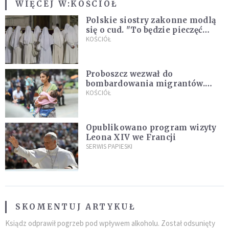
WIĘCEJ W:
KOŚCIÓŁ
Polskie siostry zakonne modlą
się o cud. "To będzie pieczęć
Pana Boga dla naszej wiary"
KOŚCIÓŁ
Proboszcz wezwał do
bombardowania migrantów.
"Masowy ogień przeciwko
KOŚCIÓŁ
najeźdźcom!"
Opublikowano program wizyty
Leona XIV we Francji
SERWIS PAPIESKI
SKOMENTUJ ARTYKUŁ
Ksiądz odprawił pogrzeb pod wpływem alkoholu. Został odsunięty