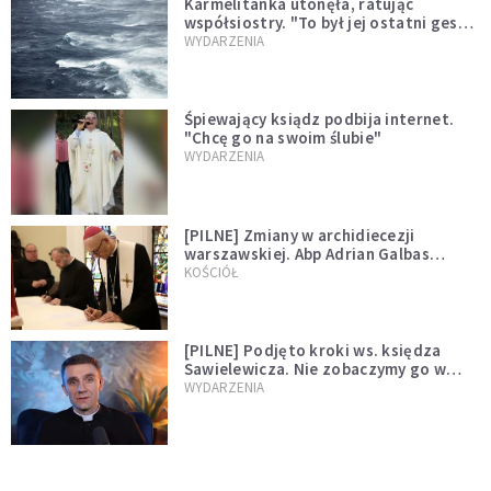
Karmelitanka utonęła, ratując
współsiostry. "To był jej ostatni gest
miłości"
WYDARZENIA
Śpiewający ksiądz podbija internet.
"Chcę go na swoim ślubie"
WYDARZENIA
[PILNE] Zmiany w archidiecezji
warszawskiej. Abp Adrian Galbas
wręczył dekrety nowym proboszczom
KOŚCIÓŁ
[PILNE] Podjęto kroki ws. księdza
Sawielewicza. Nie zobaczymy go w
mediach
WYDARZENIA