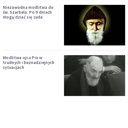
Niezawodna modlitwa do
św. Szarbela. Po 9 dniach
mogą dziać się cuda
Modlitwa ojca Pio w
trudnych i beznadziejnych
sytuacjach