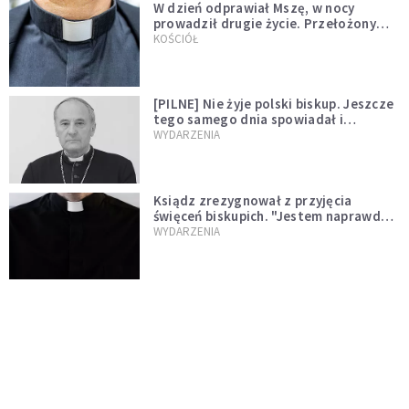
W dzień odprawiał Mszę, w nocy
prowadził drugie życie. Przełożony
kazał mu opuścić zakon
KOŚCIÓŁ
[PILNE] Nie żyje polski biskup. Jeszcze
tego samego dnia spowiadał i
sprawował Mszę świętą
WYDARZENIA
Ksiądz zrezygnował z przyjęcia
święceń biskupich. "Jestem naprawdę
niegodny"
WYDARZENIA
Karmelitanka utonęła, ratując
współsiostry. "To był jej ostatni gest
miłości"
WYDARZENIA
Śpiewający ksiądz podbija internet.
"Chcę go na swoim ślubie"