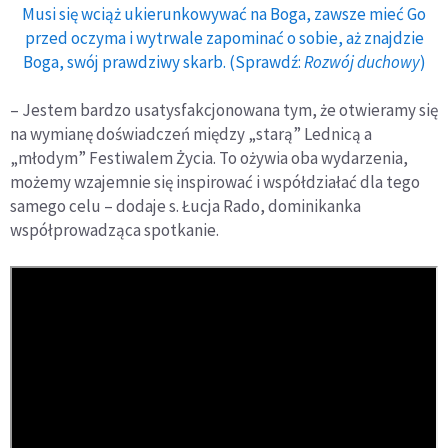
Musi się wciąż ukierunkowywać na Boga, zawsze mieć Go
przed oczyma i wytrwale zapominać o sobie, aż znajdzie
Boga, swój prawdziwy skarb. (Sprawdź:
Rozwój duchowy
)
– Jestem bardzo usatysfakcjonowana tym, że otwieramy się
na wymianę doświadczeń między „starą” Lednicą a
„młodym” Festiwalem Życia. To ożywia oba wydarzenia,
możemy wzajemnie się inspirować i współdziałać dla tego
samego celu – dodaje s. Łucja Rado, dominikanka
współprowadząca spotkanie.