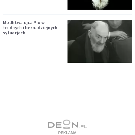
Modlitwa ojca Pio w
trudnych i beznadziejnych
sytuacjach