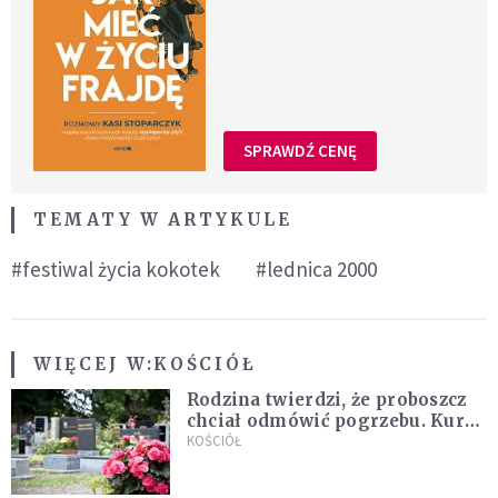
SPRAWDŹ CENĘ
TEMATY W ARTYKULE
#festiwal życia kokotek
#lednica 2000
WIĘCEJ W:
KOŚCIÓŁ
Rodzina twierdzi, że proboszcz
chciał odmówić pogrzebu. Kuria
zapowiada wyjaśnienia
KOŚCIÓŁ