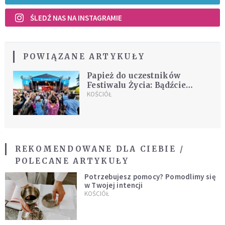
ŚLEDŹ NAS NA INSTAGRAMIE
POWIĄZANE ARTYKUŁY
Papież do uczestników
Festiwalu Życia: Bądźcie
przyjaciółmi Jezusa, idźcie do
KOŚCIÓŁ
świata drogą misji
REKOMENDOWANE DLA CIEBIE /
POLECANE ARTYKUŁY
Potrzebujesz pomocy? Pomodlimy się
w Twojej intencji
KOŚCIÓŁ