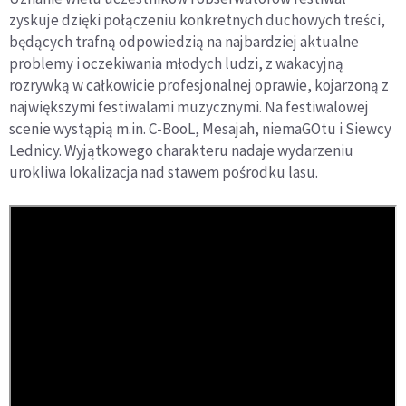
zyskuje dzięki połączeniu konkretnych duchowych treści,
będących trafną odpowiedzią na najbardziej aktualne
problemy i oczekiwania młodych ludzi, z wakacyjną
rozrywką w całkowicie profesjonalnej oprawie, kojarzoną z
największymi festiwalami muzycznymi. Na festiwalowej
scenie wystąpią m.in. C-BooL, Mesajah, niemaGOtu i Siewcy
Lednicy. Wyjątkowego charakteru nadaje wydarzeniu
urokliwa lokalizacja nad stawem pośrodku lasu.