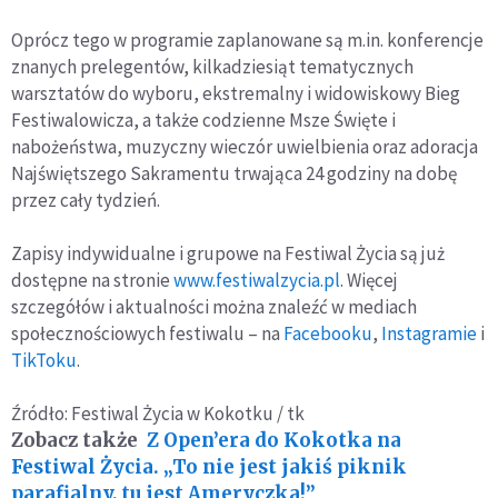
Oprócz tego w programie zaplanowane są m.in. konferencje
znanych prelegentów, kilkadziesiąt tematycznych
warsztatów do wyboru, ekstremalny i widowiskowy Bieg
Festiwalowicza, a także codzienne Msze Święte i
nabożeństwa, muzyczny wieczór uwielbienia oraz adoracja
Najświętszego Sakramentu trwająca 24 godziny na dobę
przez cały tydzień.
Zapisy indywidualne i grupowe na Festiwal Życia są już
dostępne na stronie
www.festiwalzycia.pl
. Więcej
szczegółów i aktualności można znaleźć w mediach
społecznościowych festiwalu – na
Facebooku
,
Instagramie
i
TikToku
.
Źródło: Festiwal Życia w Kokotku / tk
Zobacz także
Z Open’era do Kokotka na
Festiwal Życia. „To nie jest jakiś piknik
parafialny, tu jest Ameryczka!”