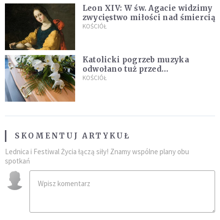
Leon XIV: W św. Agacie widzimy
zwycięstwo miłości nad śmiercią
KOŚCIÓŁ
Katolicki pogrzeb muzyka
odwołano tuż przed
uroczystością. Powodem była
KOŚCIÓŁ
przynależność do masonerii
SKOMENTUJ ARTYKUŁ
Lednica i Festiwal Życia łączą siły! Znamy wspólne plany obu
spotkań