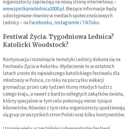
organizatorzy zapraszają na nową stronę internetową –
www.spotkanielednica2000.pl
. Bieżące informacje będą
udostępniane również w mediach społecznościowych
Lednicy – na
Facebooku
,
Instagramie
i
TikToku
.
Festiwal Życia. Tygodniowa Lednica?
Katolicki Woodstock?
Kontynuacja i rozwinięcie tematyki Lednicy dokona się na
Festiwalu Życia w Kokotku. Wydarzenie to w ostatnich
latach urosło do największego katolickiego festiwalu dla
młodzieży w Polsce, co roku na początku wakacji
gromadząc przez cały tydzień tłumy młodych ludzi z
całego kraju, a nawet z bardzo odległych zakątków świata,
którzy specjalnie w tym celu pokonują nieraz tysiące
kilometrów. Również z tym roku organizatorzy spodziewają
się grup ze wszystkich stron Polski oraz kilku kontynentów.
Uznanie wielu uczestników i obserwatorów festiwal