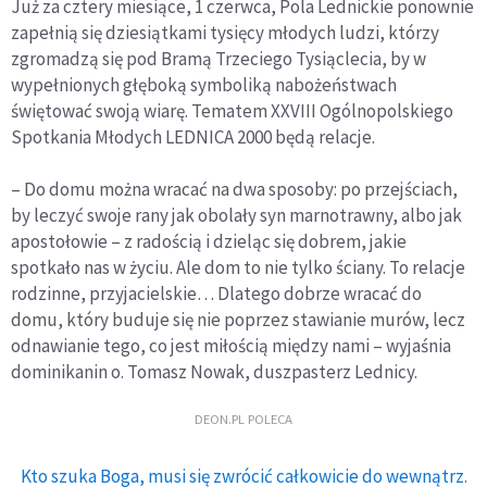
Już za cztery miesiące, 1 czerwca, Pola Lednickie ponownie
zapełnią się dziesiątkami tysięcy młodych ludzi, którzy
zgromadzą się pod Bramą Trzeciego Tysiąclecia, by w
wypełnionych głęboką symboliką nabożeństwach
świętować swoją wiarę. Tematem XXVIII Ogólnopolskiego
Spotkania Młodych LEDNICA 2000 będą relacje.
– Do domu można wracać na dwa sposoby: po przejściach,
by leczyć swoje rany jak obolały syn marnotrawny, albo jak
apostołowie – z radością i dzieląc się dobrem, jakie
spotkało nas w życiu. Ale dom to nie tylko ściany. To relacje
rodzinne, przyjacielskie… Dlatego dobrze wracać do
domu, który buduje się nie poprzez stawianie murów, lecz
odnawianie tego, co jest miłością między nami – wyjaśnia
dominikanin o. Tomasz Nowak, duszpasterz Lednicy.
DEON.PL POLECA
Kto szuka Boga, musi się zwrócić całkowicie do wewnątrz.