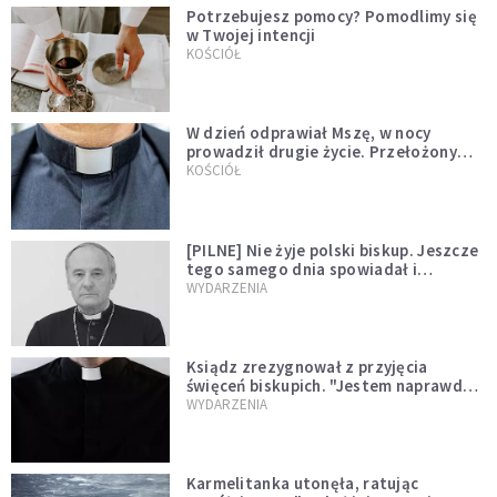
Potrzebujesz pomocy? Pomodlimy się
w Twojej intencji
KOŚCIÓŁ
W dzień odprawiał Mszę, w nocy
prowadził drugie życie. Przełożony
kazał mu opuścić zakon
KOŚCIÓŁ
[PILNE] Nie żyje polski biskup. Jeszcze
tego samego dnia spowiadał i
sprawował Mszę świętą
WYDARZENIA
Ksiądz zrezygnował z przyjęcia
święceń biskupich. "Jestem naprawdę
niegodny"
WYDARZENIA
Karmelitanka utonęła, ratując