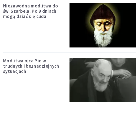
Niezawodna modlitwa do
św. Szarbela. Po 9 dniach
mogą dziać się cuda
Modlitwa ojca Pio w
trudnych i beznadziejnych
sytuacjach