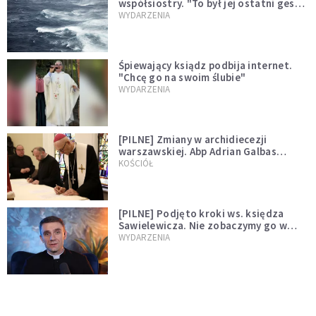
współsiostry. "To był jej ostatni gest
miłości"
WYDARZENIA
Śpiewający ksiądz podbija internet.
"Chcę go na swoim ślubie"
WYDARZENIA
[PILNE] Zmiany w archidiecezji
warszawskiej. Abp Adrian Galbas
wręczył dekrety nowym proboszczom
KOŚCIÓŁ
[PILNE] Podjęto kroki ws. księdza
Sawielewicza. Nie zobaczymy go w
mediach
WYDARZENIA