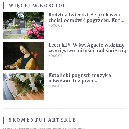
WIĘCEJ W:
KOŚCIÓŁ
Rodzina twierdzi, że proboszcz
chciał odmówić pogrzebu. Kuria
zapowiada wyjaśnienia
KOŚCIÓŁ
Leon XIV: W św. Agacie widzimy
zwycięstwo miłości nad śmiercią
KOŚCIÓŁ
Katolicki pogrzeb muzyka
odwołano tuż przed
uroczystością. Powodem była
KOŚCIÓŁ
przynależność do masonerii
SKOMENTUJ ARTYKUŁ