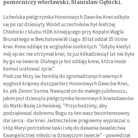
pomocniczy włocławski, Stanisław Gębicki.
Licheńska pielgrzymka Honorowych Dawców Krwi odbyła
się po raz dziesiąty. Wśród uczestników był Andrzej
Chlebicki z klubu HDK istniejącego przy Kopalni Węgla
Brunatnego w Bełchatowie.W ciągu 30 lat oddał 35 litrów
krwi. Krew oddaje ze względów osobistych. "Gdyby kiedyś
mój ojciec nie otrzymał krwi, to już kilkadziesiąt lat nie było
by go na świecie. Dlatego ja też oddaję krew, która może
komuś uratować życie".
Podczas Mszy św. homilię do zgromadzonych wiernych
wygłosił krajowy duszpasterz Honorowych Dawców Krwi,
ks. płk Zenon Surma. Nawiązał on do małego jubileuszu,
jakim jest dziesiąta pielgrzymka honorowych krwiodawców
do Matki Bożej Licheńskiej. "Przychodzimy, aby
podziękować dobremu Bogu za ten wasz bezinteresowny
dar serca - dar krwi. Jednocześnie pragniemy wypraszać u
stóp Maryi potrzebne łaski i siłę do dawania świadectwa
Ewangelicznej miłości w dzisiejszym świecie" - powiedział