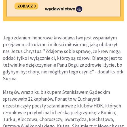
Jego zdaniem honorowe krwiodawstwo jest wspaniałym
przejawem altruizmu i miłości miłosiernej, jaką obdarzył
nas Jezus Chrystus. "Zdajemy sobie sprawę, że krew mogą
oddać tylko i wyłącznie ci, którzy są zdrowi. Dlatego jest to
też wielkie dziękczynienie Panu Bogu za zdrowie i życie, bo
gdybym był chory, nie mógłbym tego czynić" - dodał ks. płk
Surma.
Mszę św. wraz z ks. biskupem Stanisławem Gądeckim
sprawowało 22 kapłanów. Ponadto w Eucharystii
uczestniczyły poczty sztandarowe z klubów HDK, których
członkowie przybyli na licheńską pielgrzymkę: z Konina,
Turku, Kleczewa, Choroszczy, Swarzędza, Bełchatowa,
Ostrowa Wielkopolskiego, Kutna, Skalmierzyc Nowych oraz