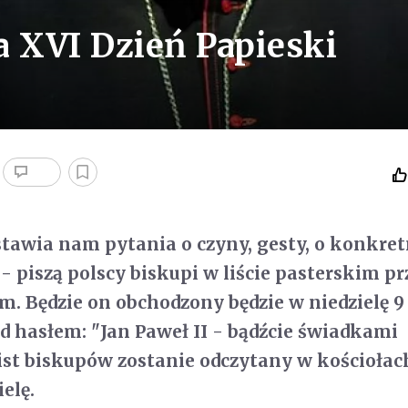
a XVI Dzień Papieski
stawia nam pytania o czyny, gesty, o konkre
 piszą polscy biskupi w liście pasterskim pr
. Będzie on obchodzony będzie w niedzielę 9
d hasłem: "Jan Paweł II - bądźcie świadkami
 List biskupów zostanie odczytany w kościołac
ielę.