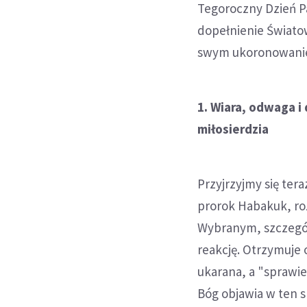
Tegoroczny Dzień Pa
dopełnienie Światow
swym ukoronowani
1. Wiara, odwaga i
miłosierdzia
Przyjrzyjmy się tera
prorok Habakuk, r
Wybranym, szczegól
reakcję. Otrzymuje
ukarana, a "sprawied
Bóg objawia w ten s