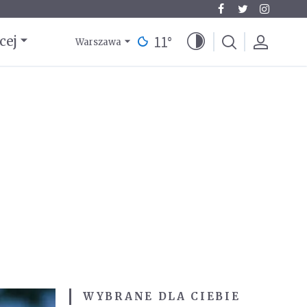
11
°
cej
Warszawa
WYBRANE DLA CIEBIE