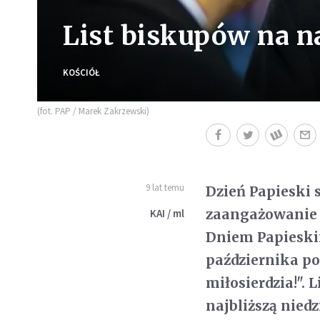
List biskupów na n
KOŚCIÓŁ
(fot. PAP / Marek Zakrzewski)
9 lat temu
Dzień Papieski 
zaangażowanie -
KAI / ml
Dniem Papieskim
października po
miłosierdzia!".
najbliższą niedz