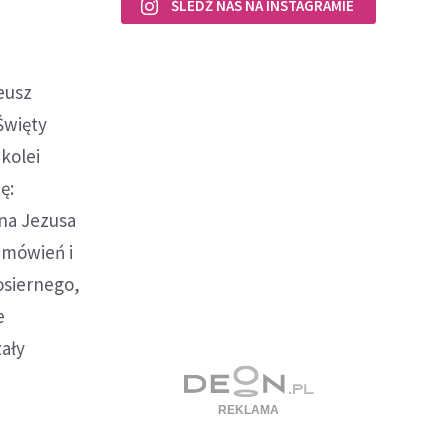
ŚLEDŹ NAS NA INSTAGRAMIE
eusz
Święty
kolei
ę:
ana Jezusa
emówień i
osiernego,
e
zały