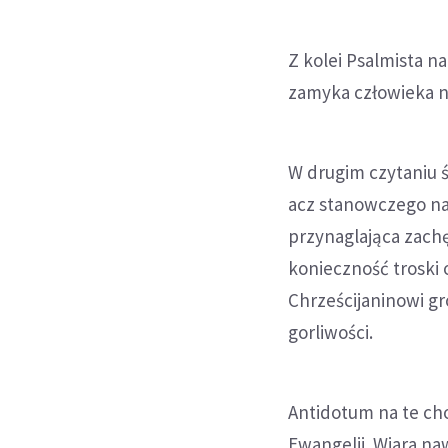
Z kolei Psalmista n
zamyka człowieka n
W drugim czytaniu 
acz stanowczego na
przynaglająca zach
konieczność troski
Chrześcijaninowi gr
gorliwości.
Antidotum na te cho
Ewangelii. Wiara na