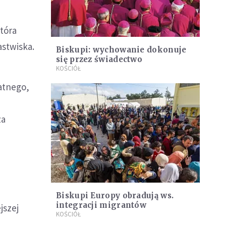
która
stwiska.
Biskupi: wychowanie dokonuje
się przez świadectwo
KOŚCIÓŁ
atnego,
za
Biskupi Europy obradują ws.
integracji migrantów
jszej
KOŚCIÓŁ