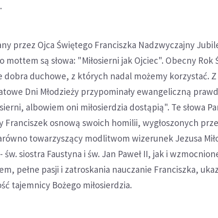
.
any przez Ojca Świętego Franciszka Nadzwyczajny Jubil
go mottem są słowa: "Miłosierni jak Ojciec". Obecny Rok 
ne dobra duchowe, z których nadal możemy korzystać. Z 
atowe Dni Młodzieży przypominały ewangeliczną prawd
sierni, albowiem oni miłosierdzia dostąpią". Te słowa P
ty Franciszek osnową swoich homilii, wygłoszonych prz
Zarówno towarzyszący modlitwom wizerunek Jezusa Mił
 św. siostra Faustyna i św. Jan Paweł II, jak i wzmocnion
m, pełne pasji i zatroskania nauczanie Franciszka, uka
ść tajemnicy Bożego miłosierdzia.