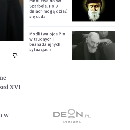
modlitwa do św.
Szarbela. Po 9
dniach mogą dziać
się cuda
Modlitwa ojca Pio
w trudnych i
beznadziejnych
sytuacjach
tne
zed XVI
h w