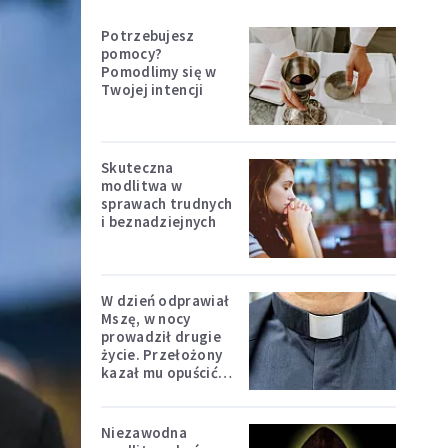
Potrzebujesz
pomocy?
Pomodlimy się w
Twojej intencji
Skuteczna
modlitwa w
sprawach trudnych
i beznadziejnych
W dzień odprawiał
Mszę, w nocy
prowadził drugie
życie. Przełożony
kazał mu opuścić
zakon
Niezawodna