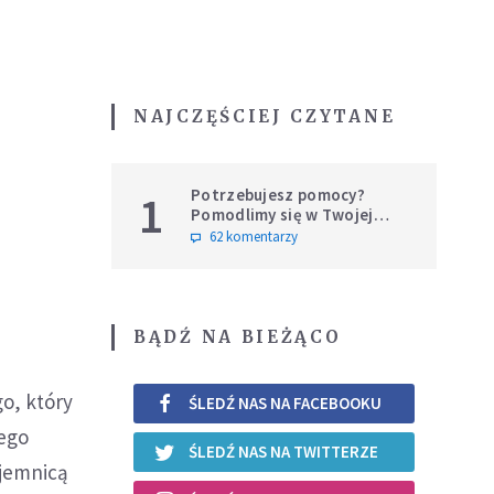
NAJCZĘŚCIEJ CZYTANE
Potrzebujesz pomocy?
1
Pomodlimy się w Twojej
intencji
62 komentarzy
BĄDŹ NA BIEŻĄCO
go, który
ŚLEDŹ NAS NA FACEBOOKU
jego
ŚLEDŹ NAS NA TWITTERZE
ajemnicą