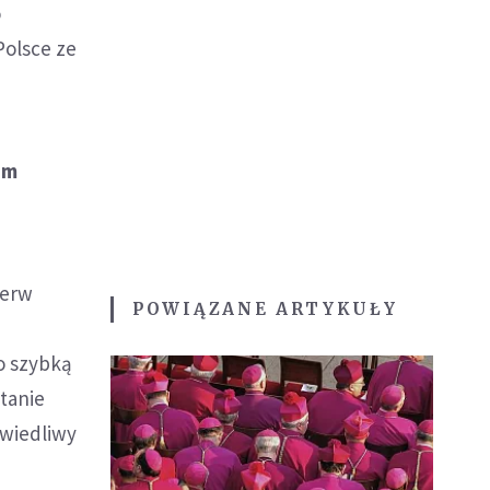
o
Polsce ze
em
ierw
POWIĄZANE ARTYKUŁY
o szybką
tanie
awiedliwy