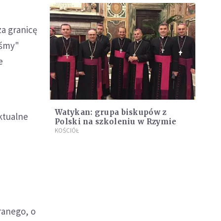
a granicę
eśmy"
e
Watykan: grupa biskupów z
aktualne
Polski na szkoleniu w Rzymie
KOŚCIÓŁ
ranego, o