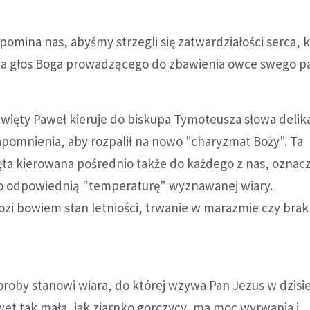
apomina nas, abyśmy strzegli się zatwardziałości serca, 
a głos Boga prowadzącego do zbawienia owce swego pa
święty Paweł kieruje do biskupa Tymoteusza słowa delik
pomnienia, aby rozpalił na nowo "charyzmat Boży". Ta
ęta kierowana pośrednio także do każdego z nas, oznac
 o odpowiednią "temperaturę" wyznawanej wiary.
ozi bowiem stan letniości, trwanie w marazmie czy brak
roby stanowi wiara, do której wzywa Pan Jezus w dzisie
wet tak mała, jak ziarnko gorczycy, ma moc wyrwania i