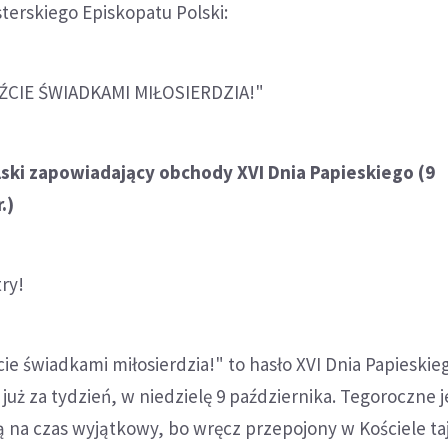
sterskiego Episkopatu Polski:
DŹCIE ŚWIADKAMI MIŁOSIERDZIA!"
lski zapowiadający obchody XVI Dnia Papieskiego (9
.)
try!
cie świadkami miłosierdzia!" to hasło XVI Dnia Papieskie
uż za tydzień, w niedzielę 9 października. Tegoroczne 
 na czas wyjątkowy, bo wręcz przepojony w Kościele t