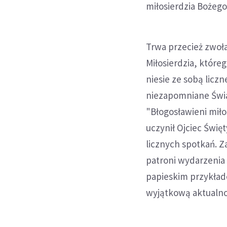
miłosierdzia Bożego
Trwa przecież zwoł
Miłosierdzia, które
niesie ze sobą licz
niezapomniane Świ
"Błogosławieni miło
uczynił Ojciec Świę
licznych spotkań. 
patroni wydarzenia -
papieskim przykłade
wyjątkową aktualno