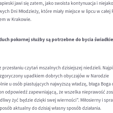
pieski jawi się zatem, jako swoista kontynuacja i niejak
ych Dni Młodzieży, które miały miejsce w lipcu w całej 
em w Krakowie.
 duch pokornej służby są potrzebne do bycia świadki
z przesłaniu czytań mszalnych dzisiejszej niedzieli. Najp
ozgoryczony upadkiem dobrych obyczajów w Narodzie
nie u osób piastujących najwyższą władzę, błaga Boga 
 on odpowiedź zapewniającą, że wszelka nieprawość zos
liwy żyć będzie dzięki swej wierności". Miłosierny i spr
posób aktualny do dzisiaj własny sposób działania.