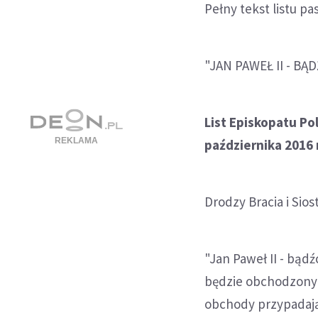
Pełny tekst listu pa
"JAN PAWEŁ II - BĄ
List Episkopatu Po
października 2016 r
Drodzy Bracia i Sios
"Jan Paweł II - bądź
będzie obchodzony j
obchody przypadają