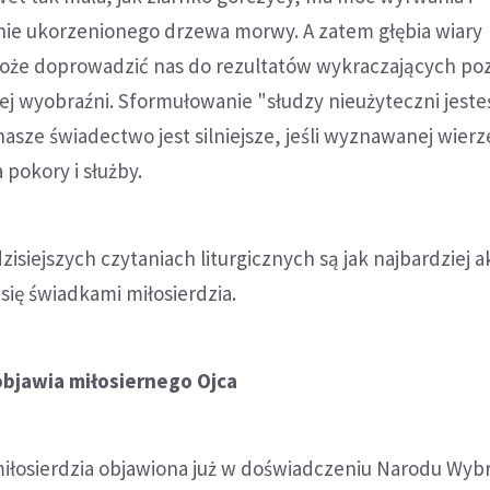
tnie ukorzenionego drzewa morwy. A zatem głębia wiary
że doprowadzić nas do rezultatów wykraczających poz
ej wyobraźni. Sformułowanie "słudzy nieużyteczni jest
nasze świadectwo jest silniejsze, jeśli wyznawanej wierz
pokory i służby.
isiejszych czytaniach liturgicznych są jak najbardziej 
się świadkami miłosierdzia.
objawia miłosiernego Ojca
iłosierdzia objawiona już w doświadczeniu Narodu Wyb