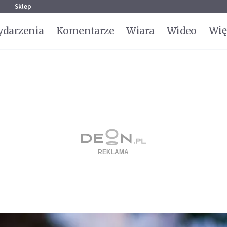
g
Sklep
Wię
darzenia
Komentarze
Wiara
Wideo