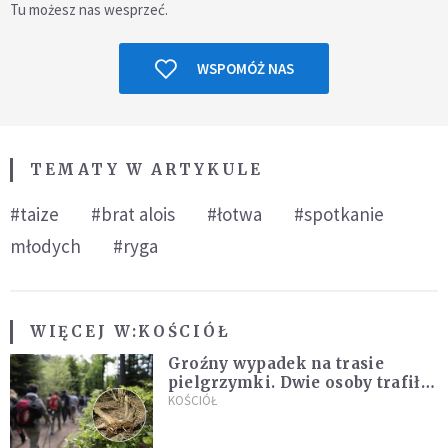
Tu możesz nas wesprzeć.
WSPOMÓŻ NAS
TEMATY W ARTYKULE
#taize
#brat alois
#łotwa
#spotkanie
młodych
#ryga
WIĘCEJ W:
KOŚCIÓŁ
Groźny wypadek na trasie
pielgrzymki. Dwie osoby trafiły
do szpitala
KOŚCIÓŁ