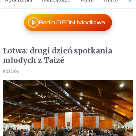
Radio DEON Modlitwa
Łotwa: drugi dzień spotkania
młodych z Taizé
KOŚCIÓŁ