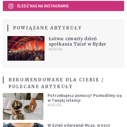
ŚLEDŹ NAS NA INSTAGRAMIE
POWIĄZANE ARTYKUŁY
Łotwa: czwarty dzień
spotkania Taizé w Rydze
KOŚCIÓŁ
REKOMENDOWANE DLA CIEBIE /
POLECANE ARTYKUŁY
Potrzebujesz pomocy? Pomodlimy się
w Twojej intencji
KOŚCIÓŁ
W dzień odprawiał Mszę, w nocy