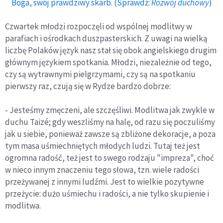
Boga, swój prawdziwy skarb. (Sprawdź:
Rozwój duchowy
)
Czwartek młodzi rozpoczęli od wspólnej modlitwy w
parafiach i ośrodkach duszpasterskich. Z uwagi na wielką
liczbę Polaków język nasz stał się obok angielskiego drugim
głównym językiem spotkania. Młodzi, niezależnie od tego,
czy są wytrawnymi pielgrzymami, czy są na spotkaniu
pierwszy raz, czują się w Rydze bardzo dobrze:
- Jesteśmy zmęczeni, ale szczęśliwi. Modlitwa jak zwykle w
duchu Taizé; gdy weszliśmy na halę, od razu się poczuliśmy
jak u siebie, ponieważ zawsze są zbliżone dekoracje, a poza
tym masa uśmiechniętych młodych ludzi. Tutaj też jest
ogromna radość, też jest to swego rodzaju "impreza", choć
w nieco innym znaczeniu tego słowa, tzn. wiele radości
przeżywanej z innymi ludźmi. Jest to wielkie pozytywne
przeżycie: dużo uśmiechu i radości, a nie tylko skupienie i
modlitwa.