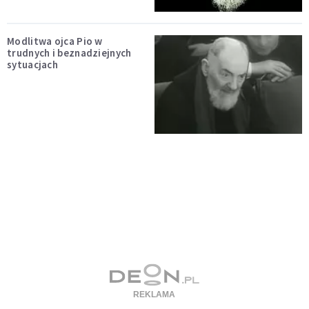
Modlitwa ojca Pio w
trudnych i beznadziejnych
sytuacjach