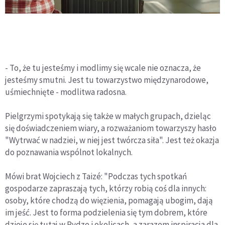
- To, że tu jesteśmy i modlimy się wcale nie oznacza, że
jesteśmy smutni. Jest tu towarzystwo międzynarodowe,
uśmiechnięte - modlitwa radosna.
Pielgrzymi spotykają się także w małych grupach, dzieląc
się doświadczeniem wiary, a rozważaniom towarzyszy hasło
"Wytrwać w nadziei, w niej jest twórcza siła". Jest też okazja
do poznawania wspólnot lokalnych.
Mówi brat Wojciech z Taizé: "Podczas tych spotkań
gospodarze zapraszają tych, którzy robią coś dla innych:
osoby, które chodzą do więzienia, pomagają ubogim, dają
im jeść. Jest to forma podzielenia się tym dobrem, które
dzieje się tutaj w Rydze i okolicach, a zarazem inspiracja dla