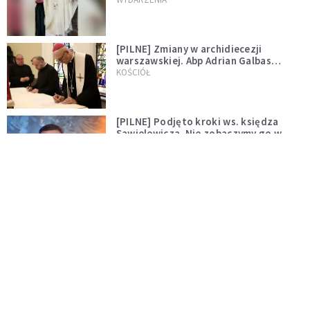
[PILNE] Zmiany w archidiecezji
warszawskiej. Abp Adrian Galbas
wręczył dekrety nowym proboszczom
KOŚCIÓŁ
[PILNE] Podjęto kroki ws. księdza
Sawielewicza. Nie zobaczymy go w
mediach
WYDARZENIA