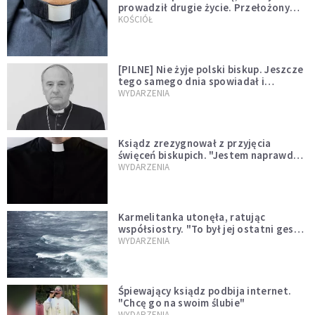
prowadził drugie życie. Przełożony
kazał mu opuścić zakon
KOŚCIÓŁ
[PILNE] Nie żyje polski biskup. Jeszcze
tego samego dnia spowiadał i
sprawował Mszę świętą
WYDARZENIA
Ksiądz zrezygnował z przyjęcia
święceń biskupich. "Jestem naprawdę
niegodny"
WYDARZENIA
Karmelitanka utonęła, ratując
współsiostry. "To był jej ostatni gest
miłości"
WYDARZENIA
Śpiewający ksiądz podbija internet.
"Chcę go na swoim ślubie"
WYDARZENIA