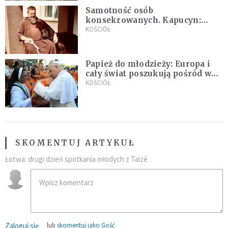
Samotność osób
konsekrowanych. Kapucyn:
Życie w pojedynkę rzadko jest
KOŚCIÓŁ
sielanką
Papież do młodzieży: Europa i
cały świat poszukują pośród was
nowych świętych
KOŚCIÓŁ
SKOMENTUJ ARTYKUŁ
Łotwa: drugi dzień spotkania młodych z Taizé
Zaloguj się
lub
skomentuj jako Gość