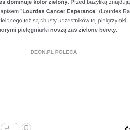
s dominuje kolor zielony
. Przed bazyliką znajduj
napisem "
Lourdes Cancer Esperance
" (Lourdes R
zielonego też są chusty uczestników tej pielgrzymki.
orymi pielęgniarki noszą zaś zielone berety.
DEON.PL POLECA