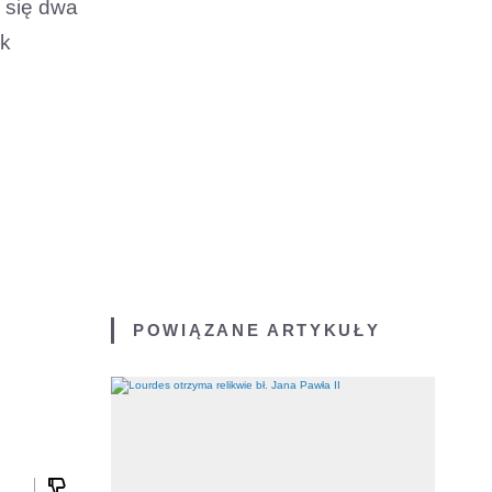
ą się dwa
ak
POWIĄZANE ARTYKUŁY