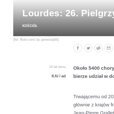
Lourdes: 26. Pielg
KOŚCIÓŁ
(fot. flickr.com/ by jamesvip65)
14 lat temu
Około 5400 choryc
bierze udział w d
KAI / ad
Trwającemu od 20 
głównie z krajów 
Jean-Pierre Grallet