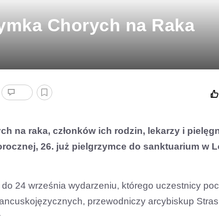
rzymka Chorych na Raka
h na raka, członków ich rodzin, lekarzy i pielęg
orocznej, 26. już pielgrzymce do sanktuarium w 
do 24 września wydarzeniu, którego uczestnicy po
francuskojęzycznych, przewodniczy arcybiskup Stras
.