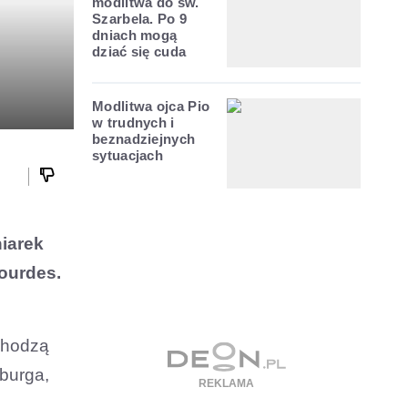
modlitwa do św.
Szarbela. Po 9
dniach mogą
dziać się cuda
Modlitwa ojca Pio
w trudnych i
beznadziejnych
sytuacjach
niarek
Lourdes.
chodzą
burga,