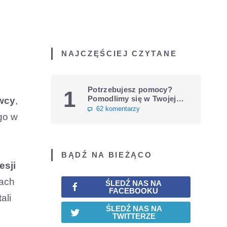
NAJCZĘŚCIEJ CZYTANE
Potrzebujesz pomocy?
1
Pomodlimy się w Twojej
wcy
,
intencji
62 komentarzy
ego w
BĄDŹ NA BIEŻĄCO
esji
kach
ŚLEDŹ NAS NA
FACEBOOKU
ali
ŚLEDŹ NAS NA
TWITTERZE