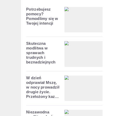
Potrzebujesz
pomocy?
Pomodlimy się w
Twojej intencji
Skuteczna
modlitwa w
sprawach
trudnych i
beznadziejnych
W dzień
odprawiał Mszę,
w nocy prowadził
drugie życie.
Przełożony kazał
mu opuścić
zakon
Niezawodna