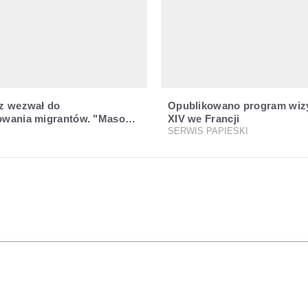
z wezwał do
Opublikowano program wiz
wania migrantów. "Masowy
XIV we Francji
zeciwko najeźdźcom!"
SERWIS PAPIESKI