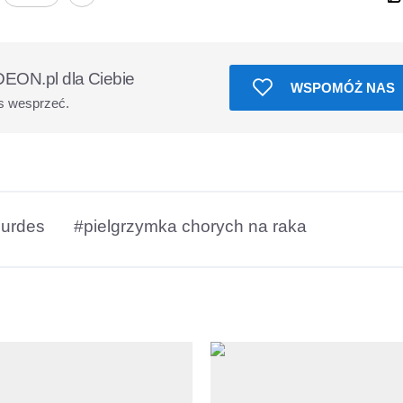
EON.pl dla Ciebie
WSPOMÓŻ NAS
s wesprzeć.
ourdes
#pielgrzymka chorych na raka