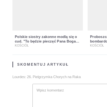
Polskie siostry zakonne modlą się o
Proboszc
cud. "To będzie pieczęć Pana Boga
bombardo
dla naszej wiary"
KOŚCIÓŁ
ogień pr
KOŚCIÓŁ
SKOMENTUJ ARTYKUŁ
Lourdes: 26. Pielgrzymka Chorych na Raka