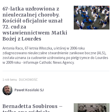
67-latka uzdrowiona z
nieuleczalnej choroby.
Kościół oficjalnie uznał
72. cud za
wstawiennictwem Matki
Bożej z Lourdes
Antonia Raco, 67-letnia Włoszka, u której w 2006 roku
zdiagnozowano nieuleczalne stwardnienie zanikowe boczne (ALS),
została uznana za cudownie uzdrowioną po pielgrzymce do Lourdes
w 2009 roku - informuje Catholic News Agency.
1 rok temu
DUCHOWOŚĆ
Paweł Kosiński SJ
Bernadetta Soubirous –