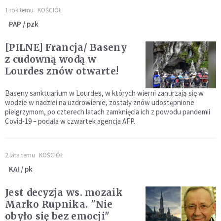
1 rok temu
KOŚCIÓŁ
PAP / pzk
[PILNE] Francja/ Baseny
z cudowną wodą w
Lourdes znów otwarte!
Baseny sanktuarium w Lourdes, w których wierni zanurzają się w
wodzie w nadziei na uzdrowienie, zostały znów udostępnione
pielgrzymom, po czterech latach zamknięcia ich z powodu pandemii
Covid-19 – podała w czwartek agencja AFP.
2 lata temu
KOŚCIÓŁ
KAI / pk
Jest decyzja ws. mozaik
Marko Rupnika. "Nie
obyło się bez emocji"