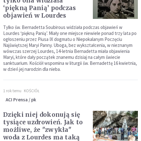
tylko ona widziała
‘piękną Panią’ podczas
objawień w Lourdes
Tylko św. Bernadetta Soubirous widziała podczas objawień w
Lourdes ‘piękną Panią’. Miały one miejsce niewiele ponad trzy lata po
ogłoszeniu przez Piusa IX dogmatu o Niepokalanym Poczęciu
Najświętszej Maryi Panny. Uboga, bez wykształcenia, w nieznanym
wówczas szerzej Lourdes, 14-letnia Bernadetta miała objawienia
Maryi, które dały początek znanemu dzisiaj na całym świecie
sanktuarium. Kościół wspomina w liturgii św. Bernadettę 16 kwietnia,
w dzień jej narodzin dla nieba.
1 rok temu
KOŚCIÓŁ
ACI Prensa / pk
Dzięki niej dokonują się
tysiące uzdrowień. Jak to
możliwe, że "zwykła"
woda z Lourdes ma taką