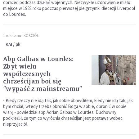
obrażeń podczas działań wojennych. Niezwykłe uzdrowienie miało
miejsce w 1923 roku podczas pierwszej pielgrzymki diecezji Liverpool
do Lourdes.
1 rok temu
KOŚCIÓŁ
KAI / pk
Abp Galbas w Lourdes:
Zbyt wielu
współczesnych
chrześcijan boi się
"wypaść z mainstreamu"
- Kiedy rzeczy nie idą tak, jak sobie obmyśliłem, kiedy nie idą tak, jak
bym chciał, wtedy trzeba obronić Boga w sobie, obronić w sobie
wiarę - powiedział abp Adrian Galbas w Lourdes. Duchowny
podkreślił, że tym co wyróżnia chrześcijan jest postawa wobec
nieprzyjaciół.