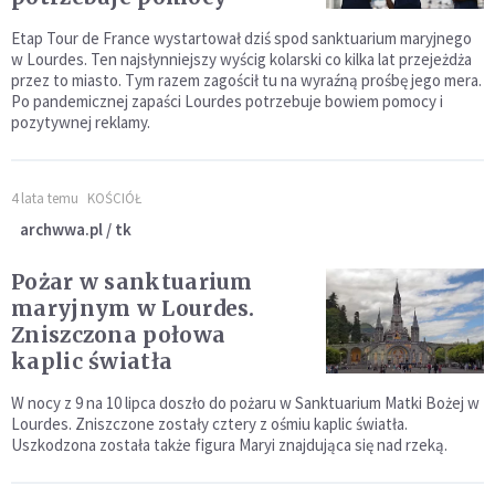
Etap Tour de France wystartował dziś spod sanktuarium maryjnego
w Lourdes. Ten najsłynniejszy wyścig kolarski co kilka lat przejeżdża
przez to miasto. Tym razem zagościł tu na wyraźną prośbę jego mera.
Po pandemicznej zapaści Lourdes potrzebuje bowiem pomocy i
pozytywnej reklamy.
4 lata temu
KOŚCIÓŁ
archwwa.pl / tk
Pożar w sanktuarium
maryjnym w Lourdes.
Zniszczona połowa
kaplic światła
W nocy z 9 na 10 lipca doszło do pożaru w Sanktuarium Matki Bożej w
Lourdes. Zniszczone zostały cztery z ośmiu kaplic światła.
Uszkodzona została także figura Maryi znajdująca się nad rzeką.