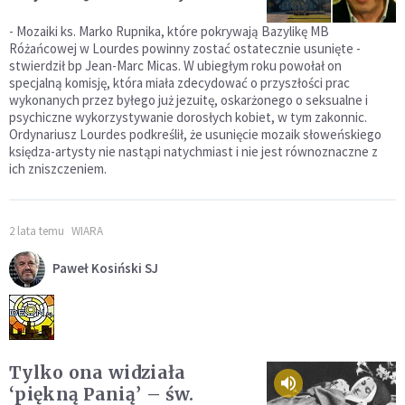
- Mozaiki ks. Marko Rupnika, które pokrywają Bazylikę MB
Różańcowej w Lourdes powinny zostać ostatecznie usunięte -
stwierdził bp Jean-Marc Micas. W ubiegłym roku powołał on
specjalną komisję, która miała zdecydować o przyszłości prac
wykonanych przez byłego już jezuitę, oskarżonego o seksualne i
psychiczne wykorzystywanie dorosłych kobiet, w tym zakonnic.
Ordynariusz Lourdes podkreślił, że usunięcie mozaik słoweńskiego
księdza-artysty nie nastąpi natychmiast i nie jest równoznaczne z
ich zniszczeniem.
2 lata temu
WIARA
Paweł Kosiński SJ
Tylko ona widziała
‘piękną Panią’ – św.