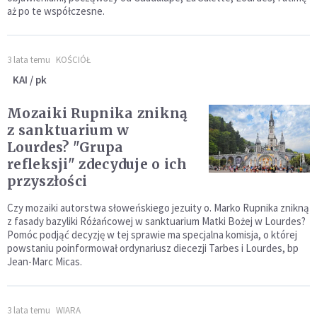
aż po te współczesne.
3 lata temu
KOŚCIÓŁ
KAI / pk
Mozaiki Rupnika znikną
z sanktuarium w
Lourdes? "Grupa
refleksji" zdecyduje o ich
przyszłości
Czy mozaiki autorstwa słoweńskiego jezuity o. Marko Rupnika znikną
z fasady bazyliki Różańcowej w sanktuarium Matki Bożej w Lourdes?
Pomóc podjąć decyzję w tej sprawie ma specjalna komisja, o której
powstaniu poinformował ordynariusz diecezji Tarbes i Lourdes, bp
Jean-Marc Micas.
3 lata temu
WIARA