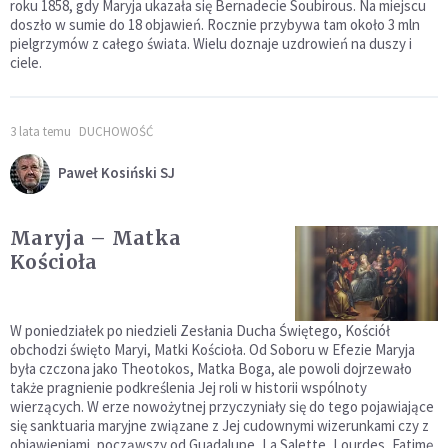
roku 1858, gdy Maryja ukazała się Bernadecie Soubirous. Na miejscu
doszło w sumie do 18 objawień. Rocznie przybywa tam około 3 mln
pielgrzymów z całego świata. Wielu doznaje uzdrowień na duszy i
ciele.
3 lata temu
DUCHOWOŚĆ
Paweł Kosiński SJ
Maryja – Matka
Kościoła
W poniedziałek po niedzieli Zesłania Ducha Świętego, Kościół
obchodzi święto Maryi, Matki Kościoła. Od Soboru w Efezie Maryja
była czczona jako Theotokos, Matka Boga, ale powoli dojrzewało
także pragnienie podkreślenia Jej roli w historii wspólnoty
wierzących. W erze nowożytnej przyczyniały się do tego pojawiające
się sanktuaria maryjne związane z Jej cudownymi wizerunkami czy z
objawieniami, począwszy od Guadalupe, La Salette, Lourdes, Fatimę