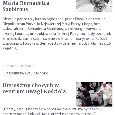
Maria Bernadetta
Soubirous
Niewiele ponad trzy lata po ogłoszeniu przez Piusa IX dogmatu o
Niepokalanym Poczęciu Najświętszej Maryi Panny, uboga, bez
wykształcenia, Bernadetta Soubirous, w nieznanym wówczas
szerzej Lourdes, miała objawienia ‘pięknej Pani’, które dały początek
znanemu dzisiaj na całym świecie sanktuarium maryjnemu. Kościół
wspomina w liturgii św. Bernadettę w dzień jej narodzin dla nieba, 16
kwietnia.
2 lata temu
KOŚCIÓŁ
vaticannews.va / KAI / pzk
Umieśćmy chorych w
centrum uwagi Kościoła!
„Chorzy, słabi, ubodzy są w sercu Kościoła i muszą być także w
centrum naszej ludzkiej uwagi oraz duszpasterskiej troski” –