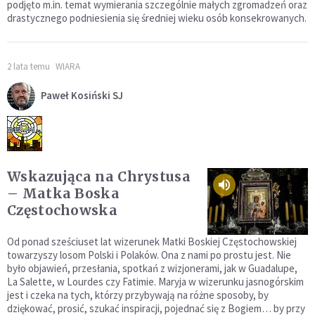
podjęto m.in. temat wymierania szczególnie małych zgromadzeń oraz
drastycznego podniesienia się średniej wieku osób konsekrowanych.
2 lata temu
WIARA
Paweł Kosiński SJ
Wskazująca na Chrystusa
– Matka Boska
Częstochowska
Od ponad sześciuset lat wizerunek Matki Boskiej Częstochowskiej
towarzyszy losom Polski i Polaków. Ona z nami po prostu jest. Nie
było objawień, przesłania, spotkań z wizjonerami, jak w Guadalupe,
La Salette, w Lourdes czy Fatimie. Maryja w wizerunku jasnogórskim
jest i czeka na tych, którzy przybywają na różne sposoby, by
dziękować, prosić, szukać inspiracji, pojednać się z Bogiem… by przy