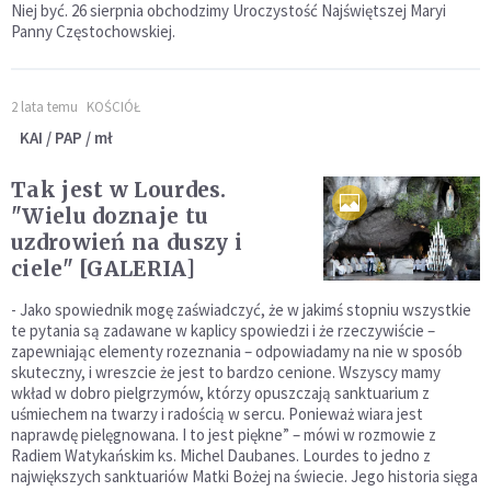
Niej być. 26 sierpnia obchodzimy Uroczystość Najświętszej Maryi
Panny Częstochowskiej.
2 lata temu
KOŚCIÓŁ
KAI / PAP / mł
Tak jest w Lourdes.
"Wielu doznaje tu
uzdrowień na duszy i
ciele" [GALERIA]
- Jako spowiednik mogę zaświadczyć, że w jakimś stopniu wszystkie
te pytania są zadawane w kaplicy spowiedzi i że rzeczywiście –
zapewniając elementy rozeznania – odpowiadamy na nie w sposób
skuteczny, i wreszcie że jest to bardzo cenione. Wszyscy mamy
wkład w dobro pielgrzymów, którzy opuszczają sanktuarium z
uśmiechem na twarzy i radością w sercu. Ponieważ wiara jest
naprawdę pielęgnowana. I to jest piękne” – mówi w rozmowie z
Radiem Watykańskim ks. Michel Daubanes. Lourdes to jedno z
największych sanktuariów Matki Bożej na świecie. Jego historia sięga