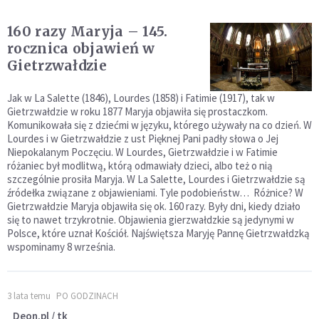
160 razy Maryja – 145.
rocznica objawień w
Gietrzwałdzie
Jak w La Salette (1846), Lourdes (1858) i Fatimie (1917), tak w
Gietrzwałdzie w roku 1877 Maryja objawiła się prostaczkom.
Komunikowała się z dziećmi w języku, którego używały na co dzień. W
Lourdes i w Gietrzwałdzie z ust Pięknej Pani padły słowa o Jej
Niepokalanym Poczęciu. W Lourdes, Gietrzwałdzie i w Fatimie
różaniec był modlitwą, którą odmawiały dzieci, albo też o nią
szczególnie prosiła Maryja. W La Salette, Lourdes i Gietrzwałdzie są
źródełka związane z objawieniami. Tyle podobieństw… Różnice? W
Gietrzwałdzie Maryja objawiła się ok. 160 razy. Były dni, kiedy działo
się to nawet trzykrotnie. Objawienia gierzwałdzkie są jedynymi w
Polsce, które uznał Kościół. Najświętsza Maryję Pannę Gietrzwałdzką
wspominamy 8 września.
3 lata temu
PO GODZINACH
Deon.pl / tk