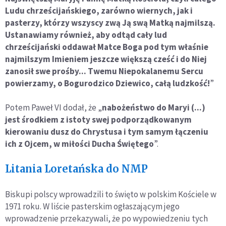
Ludu chrześcijańskiego, zarówno wiernych, jak i
pasterzy, którzy wszyscy zwą Ją swą Matką najmilszą.
Ustanawiamy również, aby odtąd cały lud
chrześcijański oddawał Matce Boga pod tym właśnie
najmilszym Imieniem jeszcze większą cześć i do Niej
zanosił swe prośby... Twemu Niepokalanemu Sercu
powierzamy, o Bogurodzico Dziewico, całą ludzkość!
”
Potem Paweł VI dodał, że „
nabożeństwo do Maryi (...)
jest środkiem z istoty swej podporządkowanym
kierowaniu dusz do Chrystusa i tym samym łączeniu
ich z Ojcem, w miłości Ducha Świętego
”.
Litania Loretańska do NMP
Biskupi polscy wprowadzili to święto w polskim Kościele w
1971 roku. W liście pasterskim ogłaszającym jego
wprowadzenie przekazywali, że po wypowiedzeniu tych