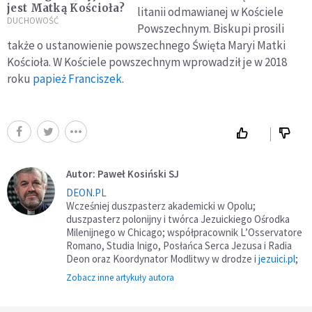
jest Matką Kościoła?
litanii odmawianej w Kościele
DUCHOWOŚĆ
Powszechnym. Biskupi prosili
także o ustanowienie powszechnego Święta Maryi Matki
Kościoła. W Kościele powszechnym wprowadził je w 2018
roku
papież Franciszek
.
Autor: Paweł Kosiński SJ
DEON.PL
Wcześniej duszpasterz akademicki w Opolu;
duszpasterz polonijny i twórca Jezuickiego Ośrodka
Milenijnego w Chicago; współpracownik L’Osservatore
Romano, Studia Inigo, Posłańca Serca Jezusa i Radia
Deon oraz Koordynator Modlitwy w drodze i
jezuici.pl
;
Zobacz inne artykuły autora