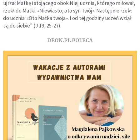
ujrzał Matkę i stojącego obok Niej ucznia, którego miłował,
rzekł do Matki: «Niewiasto, oto syn Twój». Następnie rzekł
do ucznia: «Oto Matka twoja». I od tej godziny uczeń wziął
Ją do siebie” (J 19, 25-27).
DEON.PL POLECA