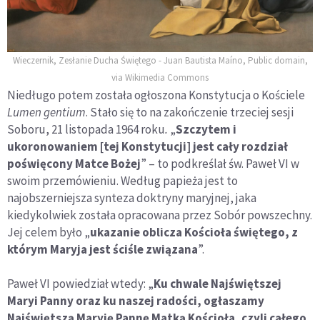
Wieczernik, Zesłanie Ducha Świętego - Juan Bautista Maíno, Public domain,
via Wikimedia Commons
Niedługo potem została ogłoszona Konstytucja o Kościele
Lumen gentium
. Stało się to na zakończenie trzeciej sesji
Soboru, 21 listopada 1964 roku
.
„
Szczytem i
ukoronowaniem [tej Konstytucji] jest cały rozdział
poświęcony Matce Bożej
” – to podkreślał św. Paweł VI w
swoim przemówieniu. Według papieża jest to
najobszerniejsza synteza doktryny maryjnej, jaka
kiedykolwiek została opracowana przez Sobór powszechny.
Jej celem było „
ukazanie oblicza Kościoła świętego, z
którym Maryja jest ściśle związana
”.
Paweł VI powiedział wtedy: „
Ku chwale Najświętszej
Maryi Panny oraz ku naszej radości, ogłaszamy
Najświętszą Maryję Pannę Matką Kościoła, czyli całego