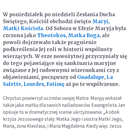
W poniedziałek po niedzieli Zesłania Ducha
Świętego, Kościół obchodzi święto
Maryi,
Matki Kościoła
. Od Soboru w Efezie Maryja była
czczona jako
Theotokos, Matka Boga
, ale
powoli dojrzewało także pragnienie
podkreślenia Jej roli w historii wspólnoty
wierzących. W erze nowożytnej przyczyniały się
do tego pojawiające się sanktuaria maryjne
związane z Jej cudownymi wizerunkami czy z
objawieniami, począwszy od
Guadalupe
,
La
Salette
,
Lourdes
,
Fatimę
aż po te współczesne.
Chrystus powierzył uczniów swojej Matce. Maryję wskazał
także jako matkę dla swoich naśladowców. Ewangelista Jan
opisuje to w dramatycznej scenie ukrzyżowania: „A obok
krzyża Jezusowego stały: Matka Jego i siostra Matki Jego,
Maria, żona Kleofasa, i Maria Magdalena. Kiedy więc Jezus