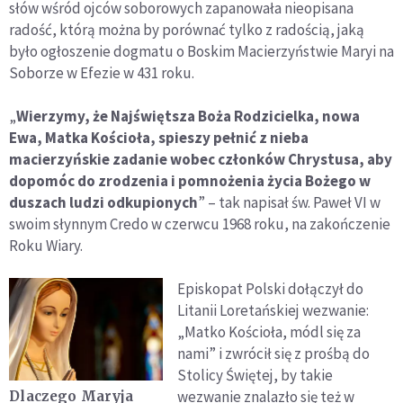
słów wśród ojców soborowych zapanowała nieopisana
radość, którą można by porównać tylko z radością, jaką
było ogłoszenie dogmatu o Boskim Macierzyństwie Maryi na
Soborze w Efezie w 431 roku.
„
Wierzymy, że Najświętsza Boża Rodzicielka, nowa
Ewa, Matka Kościoła, spieszy pełnić z nieba
macierzyńskie zadanie wobec członków Chrystusa, aby
dopomóc do zrodzenia i pomnożenia życia Bożego w
duszach ludzi odkupionych
” – tak napisał św. Paweł VI w
swoim słynnym Credo w czerwcu 1968 roku, na zakończenie
Roku Wiary.
Episkopat Polski dołączył do
Litanii Loretańskiej wezwanie:
„Matko Kościoła, módl się za
nami” i zwrócił się z prośbą do
Stolicy Świętej, by takie
wezwanie znalazło się też w
Dlaczego Maryja