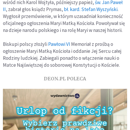
wśród nich Karol Wojtyła, późniejszy papież,
św. Jan Paweł
II
, zabrał głos ksiądz Prymas,
bł. kard. Stefan Wyszyński
.
Wygłosił przemówienie, w którym uzasadniał konieczność
oficjalnego ogłoszenia Maryi Matką Kościoła. Powoływał się
na dzieje narodu polskiego i na rolę Maryi w naszej historii.
Biskupi polscy złożyli
Pawłowi VI
Memoriał z prośbą o
ogłoszenie Maryi Matką Kościoła i oddanie Jej Sercu całej
Rodziny ludzkiej. Zabiegali ponadto o włączenie nauki o
Matce Najświętszej do soborowej Konstytucji o Kościele.
DEON.PL POLECA