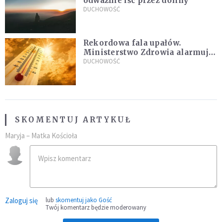
odważnie iść przez doliny
DUCHOWOŚĆ
Rekordowa fala upałów.
Ministerstwo Zdrowia alarmuje
po doświadczeniach z czerwca
DUCHOWOŚĆ
SKOMENTUJ ARTYKUŁ
Maryja – Matka Kościoła
Zaloguj się
lub
skomentuj jako Gość
Twój komentarz będzie moderowany