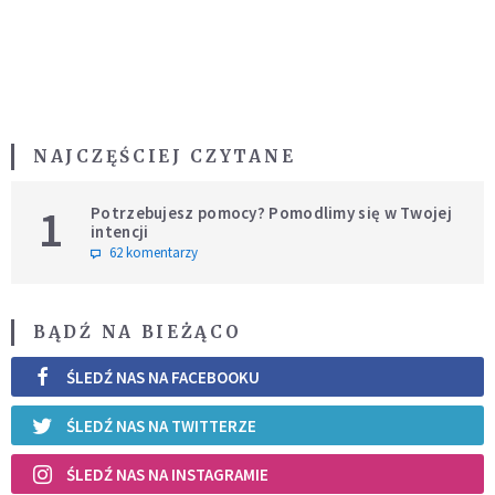
NAJCZĘŚCIEJ CZYTANE
1
Potrzebujesz pomocy? Pomodlimy się w Twojej
intencji
62 komentarzy
BĄDŹ NA BIEŻĄCO
ŚLEDŹ NAS NA FACEBOOKU
ŚLEDŹ NAS NA TWITTERZE
ŚLEDŹ NAS NA INSTAGRAMIE