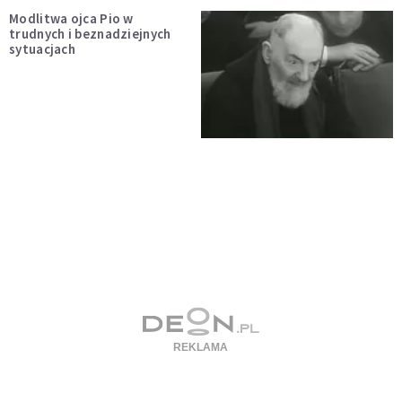
Modlitwa ojca Pio w
trudnych i beznadziejnych
sytuacjach