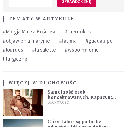
SPRAWDŹ CENĘ
TEMATY W ARTYKULE
#Maryja Matka Kościoła
#theotokos
#objawienia maryjne
#fatima
#guadalupe
#lourdes
#la salette
#wspomnienie
liturgiczne
WIĘCEJ W:
DUCHOWOŚĆ
Samotność osób
konsekrowanych. Kapucyn:
Życie w pojedynkę rzadko jest
DUCHOWOŚĆ
sielanką
Góry Tabor są po to, by