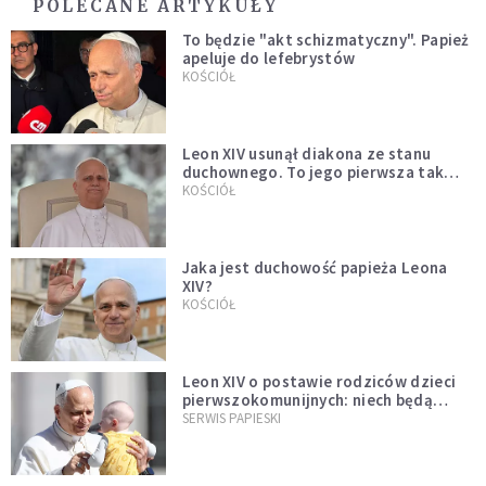
POLECANE ARTYKUŁY
To będzie "akt schizmatyczny". Papież
apeluje do lefebrystów
KOŚCIÓŁ
Leon XIV usunął diakona ze stanu
duchownego. To jego pierwsza tak
bezprecedensowa decyzja
KOŚCIÓŁ
Jaka jest duchowość papieża Leona
XIV?
KOŚCIÓŁ
Leon XIV o postawie rodziców dzieci
pierwszokomunijnych: niech będą
przykładem
SERWIS PAPIESKI