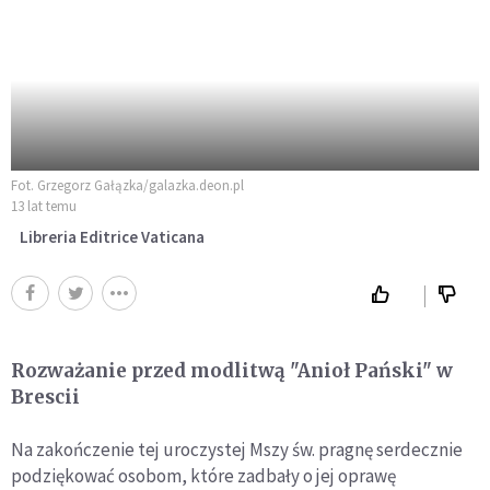
Fot. Grzegorz Gałązka/galazka.deon.pl
13 lat temu
Libreria Editrice Vaticana
Rozważanie przed modlitwą "Anioł Pański" w
Brescii
Na zakończenie tej uroczystej Mszy św. pragnę serdecznie
podziękować osobom, które zadbały o jej oprawę