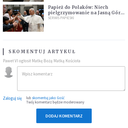
Papież do Polaków: Niech
pielgrzymowanie na Jasną Górę
umocni wiarę i nadzieję
SERWIS PAPIESKI
SKOMENTUJ ARTYKUŁ
Paweł VI ogłosił Matkę Bożą Matką Kościoła
Zaloguj się
lub
skomentuj jako Gość
Twój komentarz będzie moderowany
DODAJ KOMENTARZ