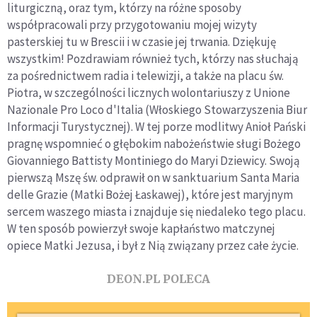
liturgiczną, oraz tym, którzy na różne sposoby
współpracowali przy przygotowaniu mojej wizyty
pasterskiej tu w Brescii i w czasie jej trwania. Dziękuję
wszystkim! Pozdrawiam również tych, którzy nas słuchają
za pośrednictwem radia i telewizji, a także na placu św.
Piotra, w szczególności licznych wolontariuszy z Unione
Nazionale Pro Loco d'Italia (Włoskiego Stowarzyszenia Biur
Informacji Turystycznej). W tej porze modlitwy Anioł Pański
pragnę wspomnieć o głębokim nabożeństwie sługi Bożego
Giovanniego Battisty Montiniego do Maryi Dziewicy. Swoją
pierwszą Mszę św. odprawił on w sanktuarium Santa Maria
delle Grazie (Matki Bożej Łaskawej), które jest maryjnym
sercem waszego miasta i znajduje się niedaleko tego placu.
W ten sposób powierzył swoje kapłaństwo matczynej
opiece Matki Jezusa, i był z Nią związany przez całe życie.
DEON.PL POLECA