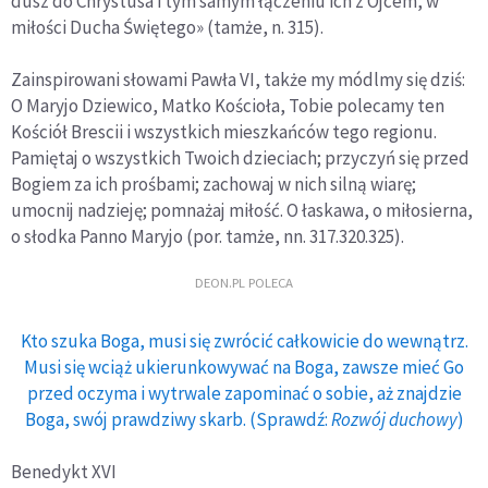
dusz do Chrystusa i tym samym łączeniu ich z Ojcem, w
miłości Ducha Świętego» (tamże, n. 315).
Zainspirowani słowami Pawła VI, także my módlmy się dziś:
O Maryjo Dziewico, Matko Kościoła, Tobie polecamy ten
Kościół Brescii i wszystkich mieszkańców tego regionu.
Pamiętaj o wszystkich Twoich dzieciach; przyczyń się przed
Bogiem za ich prośbami; zachowaj w nich silną wiarę;
umocnij nadzieję; pomnażaj miłość. O łaskawa, o miłosierna,
o słodka Panno Maryjo (por. tamże, nn. 317.320.325).
DEON.PL POLECA
Kto szuka Boga, musi się zwrócić całkowicie do wewnątrz.
Musi się wciąż ukierunkowywać na Boga, zawsze mieć Go
przed oczyma i wytrwale zapominać o sobie, aż znajdzie
Boga, swój prawdziwy skarb. (Sprawdź:
Rozwój duchowy
)
Benedykt XVI