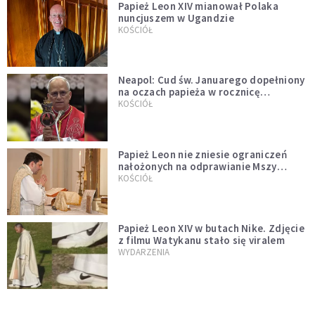
Papież Leon XIV mianował Polaka
nuncjuszem w Ugandzie
KOŚCIÓŁ
Neapol: Cud św. Januarego dopełniony
na oczach papieża w rocznicę
pontyfikatu!
KOŚCIÓŁ
Papież Leon nie zniesie ograniczeń
nałożonych na odprawianie Mszy
trydenckiej. „Traditionis custodes”
KOŚCIÓŁ
zostaje w mocy
Papież Leon XIV w butach Nike. Zdjęcie
z filmu Watykanu stało się viralem
WYDARZENIA