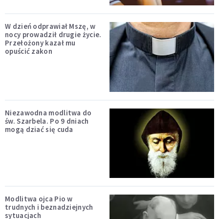
W dzień odprawiał Mszę, w
nocy prowadził drugie życie.
Przełożony kazał mu
opuścić zakon
Niezawodna modlitwa do
św. Szarbela. Po 9 dniach
mogą dziać się cuda
Modlitwa ojca Pio w
trudnych i beznadziejnych
sytuacjach