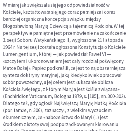
W miarę jak zwiększała się jego odpowiedzialność w
Kościele, kształtowała się jego coraz pełniejsza i coraz
bardziej organiczna koncepcja związku między
Błogosławioną Maryją Dziewicą a tajemnicą Kościoła. W tej
perspektywie pamiętne jest przemówienie na zakończenie
3. sesji Soboru Watykańskiego II, wygłoszone 21 listopada
1964 r. Na tej sesji została ogłoszona Konstytucja o Kościele
Lumen gentium, której — jak powiedział Paweł VI —
«szczytem i ukoronowaniem jest cały rozdział poświęcony
Matce Bożej». Papież podkreślił, że jest to najobszerniejsza
synteza doktryny maryjnej, jaką kiedykolwiek opracował
sobór powszechny, a jej celem jest «ukazanie oblicza
Kościoła świętego, z którym Maryja jest ściśle związana»
(Enchiridion Vaticanum, Bologna 1979, s. [185], nn. 300-302).
Dlatego też, gdy ogłosił Najświętszą Maryję Matką Kościoła
(por. tamże, n. 306), zaznaczył, z wielkim wyczuciem
ekumenicznym, że «nabożeństwo do Maryi (...) jest
środkiem z istoty swej podporządkowanym kierowaniu