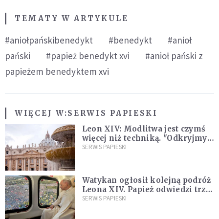
TEMATY W ARTYKULE
#aniołpańskibenedykt
#benedykt
#anioł
pański
#papież benedykt xvi
#anioł pański z
papieżem benedyktem xvi
WIĘCEJ W:
SERWIS PAPIESKI
Leon XIV: Modlitwa jest czymś
więcej niż techniką. "Odkryjmy
ją na nowo"
SERWIS PAPIESKI
Watykan ogłosił kolejną podróż
Leona XIV. Papież odwiedzi trzy
kraje Ameryki Południowej
SERWIS PAPIESKI