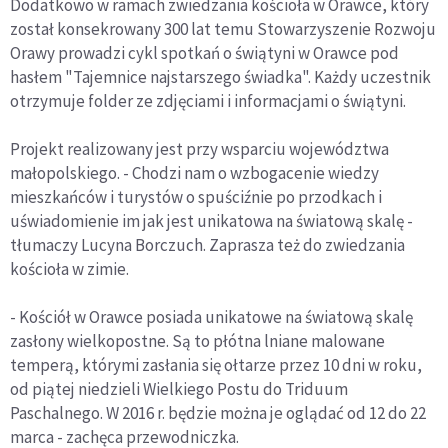
Dodatkowo w ramach zwiedzania kościoła w Orawce, który
został konsekrowany 300 lat temu Stowarzyszenie Rozwoju
Orawy prowadzi cykl spotkań o świątyni w Orawce pod
hasłem "Tajemnice najstarszego świadka". Każdy uczestnik
otrzymuje folder ze zdjęciami i informacjami o świątyni.
Projekt realizowany jest przy wsparciu województwa
małopolskiego. - Chodzi nam o wzbogacenie wiedzy
mieszkańców i turystów o spuściźnie po przodkach i
uświadomienie im jak jest unikatowa na światową skalę -
tłumaczy Lucyna Borczuch. Zaprasza też do zwiedzania
kościoła w zimie.
- Kościół w Orawce posiada unikatowe na światową skalę
zasłony wielkopostne. Są to płótna lniane malowane
temperą, którymi zasłania się ołtarze przez 10 dni w roku,
od piątej niedzieli Wielkiego Postu do Triduum
Paschalnego. W 2016 r. będzie można je oglądać od 12 do 22
marca - zachęca przewodniczka.