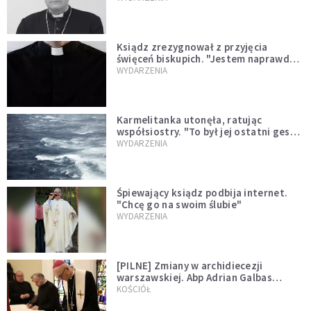
Ksiądz zrezygnował z przyjęcia
święceń biskupich. "Jestem naprawdę
niegodny"
WYDARZENIA
Karmelitanka utonęła, ratując
współsiostry. "To był jej ostatni gest
miłości"
WYDARZENIA
Śpiewający ksiądz podbija internet.
"Chcę go na swoim ślubie"
WYDARZENIA
[PILNE] Zmiany w archidiecezji
warszawskiej. Abp Adrian Galbas
wręczył dekrety nowym proboszczom
KOŚCIÓŁ