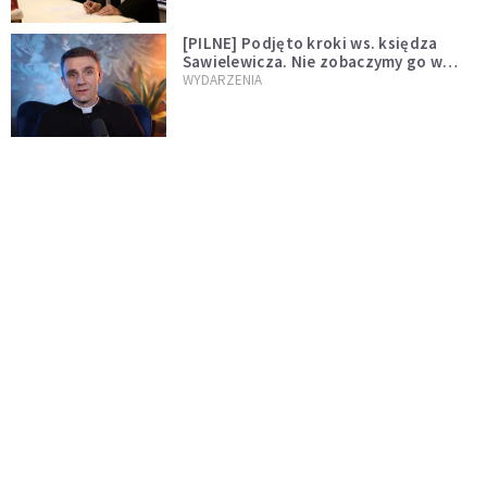
[PILNE] Podjęto kroki ws. księdza
Sawielewicza. Nie zobaczymy go w
mediach
WYDARZENIA