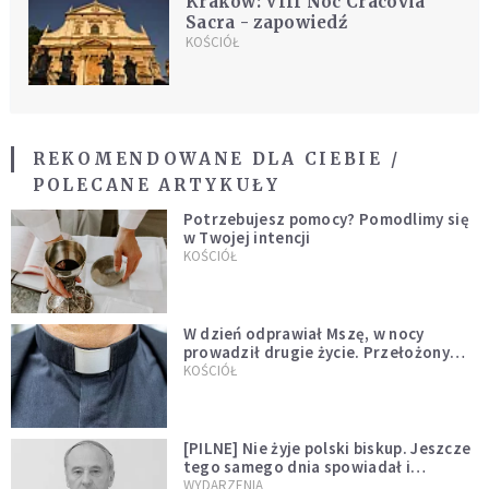
Kraków: VIII Noc Cracovia
Sacra - zapowiedź
KOŚCIÓŁ
REKOMENDOWANE DLA CIEBIE /
POLECANE ARTYKUŁY
Potrzebujesz pomocy? Pomodlimy się
w Twojej intencji
KOŚCIÓŁ
W dzień odprawiał Mszę, w nocy
prowadził drugie życie. Przełożony
kazał mu opuścić zakon
KOŚCIÓŁ
[PILNE] Nie żyje polski biskup. Jeszcze
tego samego dnia spowiadał i
sprawował Mszę świętą
WYDARZENIA