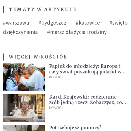
TEMATY W ARTYKULE
#warszawa
#bydgoszcz
#katowice
#święto
dziękczynienia
#marsz dla życia i rodziny
WIĘCEJ W:
KOŚCIÓŁ
Papież do młodzieży: Europa i
cały świat poszukują pośród was
nowych świętych
KOŚCIÓŁ
Kard. Krajewski: codziennie
zrób jedną rzecz. Zobaczysz, co
stanie się z twoim życiem
KOŚCIÓŁ
Potrzebujesz pomocy?