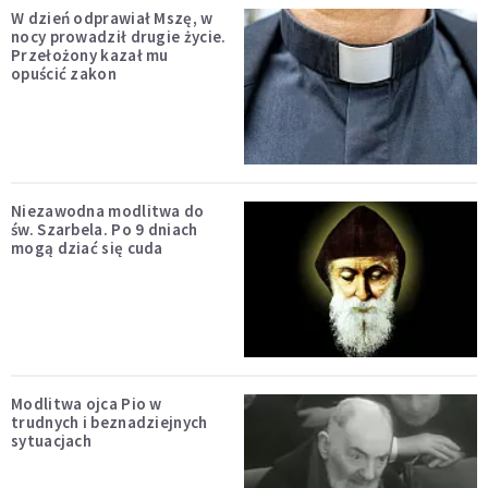
W dzień odprawiał Mszę, w
nocy prowadził drugie życie.
Przełożony kazał mu
opuścić zakon
Niezawodna modlitwa do
św. Szarbela. Po 9 dniach
mogą dziać się cuda
Modlitwa ojca Pio w
trudnych i beznadziejnych
sytuacjach