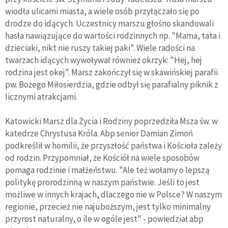
wiodła ulicami miasta, a wiele osób przyłączało się po
drodze do idących. Uczestnicy marszu głośno skandowali
hasła nawiązujące do wartości rodzinnych np. "Mama, tata i
dzieciaki, nikt nie ruszy takiej paki". Wiele radości na
twarzach idących wywoływał również okrzyk: "Hej, hej
rodzina jest okej". Marsz zakończył się w skawińskiej parafii
pw. Bożego Miłosierdzia, gdzie odbył się parafialny piknik z
licznymi atrakcjami.
Katowicki Marsz dla Życia i Rodziny poprzedziła Msza św. w
katedrze Chrystusa Króla. Abp senior Damian Zimoń
podkreślił w homilii, że przyszłość państwa i Kościoła zależy
od rodzin. Przypomniał, że Kościół na wiele sposobów
pomaga rodzinie i małżeństwu. "Ale też wołamy o lepszą
politykę prorodzinną w naszym państwie. Jeśli to jest
możliwe w innych krajach, dlaczego nie w Polsce? W naszym
regionie, przecież nie najuboższym, jest tylko minimalny
przyrost naturalny, o ile w ogóle jest" - powiedział abp