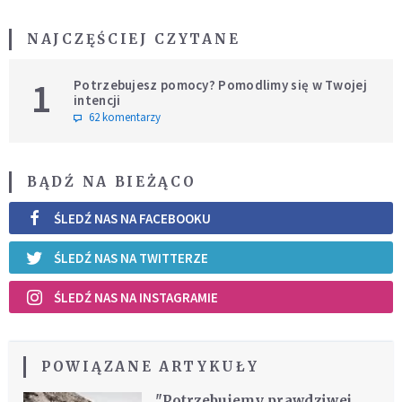
NAJCZĘŚCIEJ CZYTANE
1
Potrzebujesz pomocy? Pomodlimy się w Twojej
intencji
62 komentarzy
BĄDŹ NA BIEŻĄCO
ŚLEDŹ NAS NA FACEBOOKU
ŚLEDŹ NAS NA TWITTERZE
ŚLEDŹ NAS NA INSTAGRAMIE
POWIĄZANE ARTYKUŁY
"Potrzebujemy prawdziwej