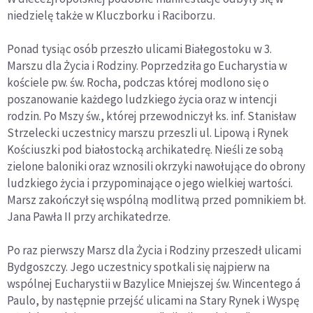
niedzielę także w Kluczborku i Raciborzu.
Ponad tysiąc osób przeszło ulicami Białegostoku w 3.
Marszu dla Życia i Rodziny. Poprzedziła go Eucharystia w
kościele pw. św. Rocha, podczas której modlono się o
poszanowanie każdego ludzkiego życia oraz w intencji
rodzin. Po Mszy św., której przewodniczył ks. inf. Stanisław
Strzelecki uczestnicy marszu przeszli ul. Lipową i Rynek
Kościuszki pod białostocką archikatedrę. Nieśli ze sobą
zielone baloniki oraz wznosili okrzyki nawołujące do obrony
ludzkiego życia i przypominające o jego wielkiej wartości.
Marsz zakończył się wspólną modlitwą przed pomnikiem bł.
Jana Pawła II przy archikatedrze.
Po raz pierwszy Marsz dla Życia i Rodziny przeszedł ulicami
Bydgoszczy. Jego uczestnicy spotkali się najpierw na
wspólnej Eucharystii w Bazylice Mniejszej św. Wincentego á
Paulo, by następnie przejść ulicami na Stary Rynek i Wyspę