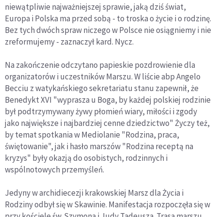
niewątpliwie najważniejszej sprawie, jaką dziś świat,
Europa i Polska ma przed sobą - to troska o życie i o rodzinę.
Bez tych dwóch spraw niczego w Polsce nie osiągniemy i nie
zreformujemy - zaznaczył kard. Nycz.
Na zakończenie odczytano papieskie pozdrowienie dla
organizatorów i uczestników Marszu. W liście abp Angelo
Becciu z watykańskiego sekretariatu stanu zapewnił, że
Benedykt XVI "wyprasza u Boga, by każdej polskiej rodzinie
był podtrzymywany żywy płomień wiary, miłości i zgody
jako największe i najbardziej cenne dziedzictwo" Życzy też,
by temat spotkania w Mediolanie "Rodzina, praca,
świętowanie", jak i hasło marszów "Rodzina receptą na
kryzys" były okazją do osobistych, rodzinnych i
wspólnotowych przemyśleń.
Jedyny w archidiecezji krakowskiej Marsz dla Życia i
Rodziny odbył się w Skawinie. Manifestacja rozpoczęła się w
przy kościele św. Szymona i Judy Tadeusza. Trasa marszu