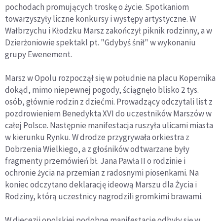
pochodach promujących troskę o życie. Spotkaniom
towarzyszyły liczne konkursy i występy artystyczne. W
Wałbrzychu i Kłodzku Marsz zakończył piknik rodzinny, a w
Dzierżoniowie spektakl pt. "Gdybyś śnił" w wykonaniu
grupy Ewenement.
Marsz w Opolu rozpoczął się w południe na placu Kopernika
dokąd, mimo niepewnej pogody, ściągnęło blisko 2 tys.
osób, głównie rodzin z dziećmi. Prowadzący odczytali list z
pozdrowieniem Benedykta XVI do uczestników Marszów w
całej Polsce. Następnie manifestacja ruszyła ulicami miasta
w kierunku Rynku. W drodze przygrywała orkiestra z
Dobrzenia Wielkiego, a z głośników odtwarzane były
fragmenty przemówień bł. Jana Pawła II o rodzinie i
ochronie życia na przemian z radosnymi piosenkami. Na
koniec odczytano deklarację ideową Marszu dla Życia i
Rodziny, którą uczestnicy nagrodzili gromkimi brawami.
W diecezji opolskiej podobne manifestacje odbyły się w