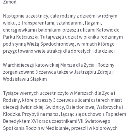
Zimoń.
Następnie uczestnicy, całe rodziny z dziećmi w różnym
wieku, z transparentami, sztandarami, flagami,
chorągiewkami i balonikami przeszli ulicami Katowic do
Parku Kościuszki. Tutaj wzięli udział w pikniku rodzinnym
pod słynną Wieżą Spadochronową, w ramach którego
przygotowano wiele atrakcji dla dorosłych i dla dzieci.
W archidiecezji katowickiej Marsze dla Życia i Rodziny
zorganizowano 3 czerwca także w Jastrzębiu Zdroju i
Wodzisławiu Śląskim.
Tysiące wiernych uczestniczyło w Marszach dla Życia i
Rodziny, które przeszły 3 czerwca ulicami czterech miast
diecezji świdnickiej: Świdnicy, Dzierżoniowa, Wałbrzycha i
Kłodzka. Przybyli na marsz, łącząc się duchowo z Papieżem
Benedyktem XVI oraz uczestnikami VII Światowego
Spotkania Rodzin w Mediolanie, przeszli w kolorowych