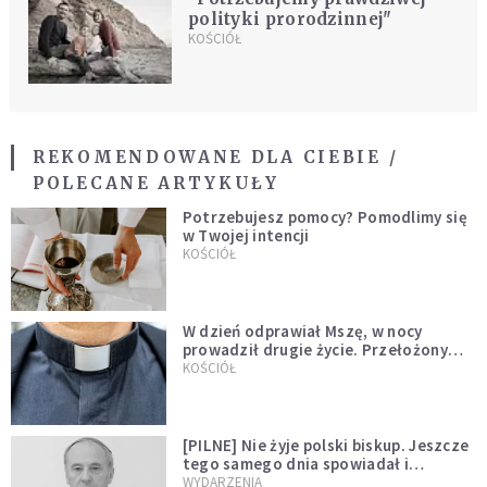
polityki prorodzinnej"
KOŚCIÓŁ
REKOMENDOWANE DLA CIEBIE /
POLECANE ARTYKUŁY
Potrzebujesz pomocy? Pomodlimy się
w Twojej intencji
KOŚCIÓŁ
W dzień odprawiał Mszę, w nocy
prowadził drugie życie. Przełożony
kazał mu opuścić zakon
KOŚCIÓŁ
[PILNE] Nie żyje polski biskup. Jeszcze
tego samego dnia spowiadał i
sprawował Mszę świętą
WYDARZENIA