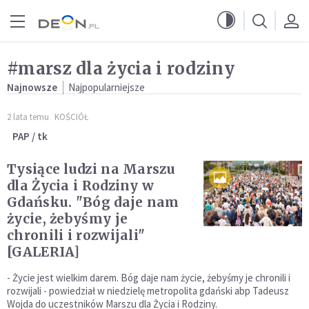
Przejdź do menu głównego
Przejdź do treści
#marsz dla życia i rodziny
Najnowsze
Najpopularniejsze
2 lata temu
KOŚCIÓŁ
PAP / tk
Tysiące ludzi na Marszu
dla Życia i Rodziny w
Gdańsku. "Bóg daje nam
życie, żebyśmy je
chronili i rozwijali"
[GALERIA]
- Życie jest wielkim darem. Bóg daje nam życie, żebyśmy je chronili i
rozwijali - powiedział w niedzielę metropolita gdański abp Tadeusz
Wojda do uczestników Marszu dla Życia i Rodziny.