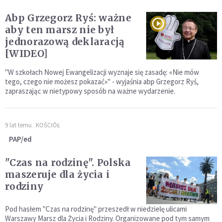
Abp Grzegorz Ryś: ważne
aby ten marsz nie był
jednorazową deklaracją
[WIDEO]
"W szkołach Nowej Ewangelizacji wyznaje się zasadę: «Nie mów
tego, czego nie możesz pokazać»" - wyjaśnia abp Grzegorz Ryś,
zapraszając w nietypowy sposób na ważne wydarzenie.
9 lat temu
KOŚCIÓŁ
PAP/ed
"Czas na rodzinę". Polska
maszeruje dla życia i
rodziny
Pod hasłem "Czas na rodzinę" przeszedł w niedzielę ulicami
Warszawy Marsz dla Życia i Rodziny. Organizowane pod tym samym