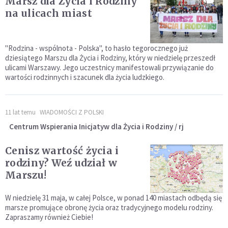
Marsz dla Życia i Rodziny
na ulicach miast
"Rodzina - wspólnota - Polska", to hasło tegorocznego już
dziesiątego Marszu dla Życia i Rodziny, który w niedzielę przeszedł
ulicami Warszawy. Jego uczestnicy manifestowali przywiązanie do
wartości rodzinnych i szacunek dla życia ludzkiego.
11 lat temu
WIADOMOŚCI Z POLSKI
Centrum Wspierania Inicjatyw dla Życia i Rodziny / rj
Cenisz wartość życia i
rodziny? Weź udział w
Marszu!
W niedzielę 31 maja, w całej Polsce, w ponad 140 miastach odbędą się
marsze promujące obronę życia oraz tradycyjnego modelu rodziny.
Zapraszamy również Ciebie!