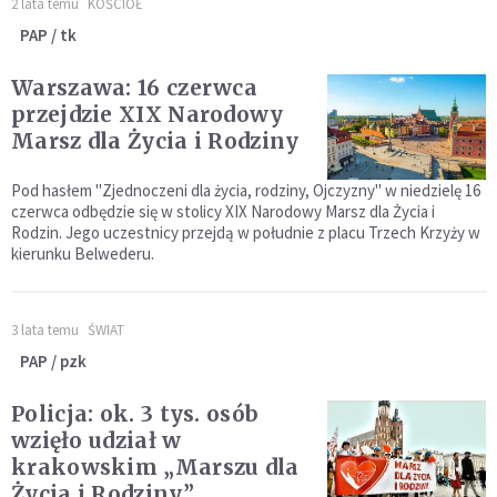
2 lata temu
KOŚCIÓŁ
PAP / tk
Warszawa: 16 czerwca
przejdzie XIX Narodowy
Marsz dla Życia i Rodziny
Pod hasłem "Zjednoczeni dla życia, rodziny, Ojczyzny" w niedzielę 16
czerwca odbędzie się w stolicy XIX Narodowy Marsz dla Życia i
Rodzin. Jego uczestnicy przejdą w południe z placu Trzech Krzyży w
kierunku Belwederu.
3 lata temu
ŚWIAT
PAP / pzk
Policja: ok. 3 tys. osób
wzięło udział w
krakowskim „Marszu dla
Życia i Rodziny”