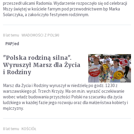
przeszedł ulicami Radomia. Wydarzenie rozpoczęło się od celebracji
Mszy świętej w kościele farnym pod przewodnictwem bp Marka
Solarczyka, a zakończyło festynem rodzinnym.
8 lat temu
WIADOMOŚCI Z POLSKI
PAP/ed
"Polska rodziną silna".
Wyruszył Marsz dla Życia
i Rodziny
Marsz dla Życia i Rodziny wyruszył w niedzielę po godz. 12.30 z
warszawskiego pl. Trzech Krzyży. Ma on m.in. wyrazić oczekiwanie
wobec władz budowania przyszłości Polski na szacunku dla życia
ludzkiego w każdej fazie jego rozwoju oraz dla małżeństwa kobiety i
mężczyzny.
8 lat temu
KOŚCIÓŁ