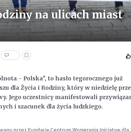
odziny na ulicach miast
lnota - Polska", to hasło tegorocznego już
zu dla Życia i Rodziny, który w niedzielę prz
y. Jego uczestnicy manifestowali przywiąza
nych i szacunek dla życia ludzkiego.
wany przez Fundację Centrum Wspierania Inicjatyw dla Ż