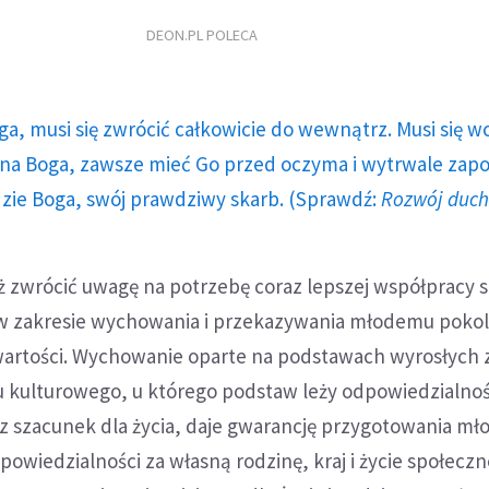
DEON.PL POLECA
ga, musi się zwrócić całkowicie do wewnątrz. Musi się w
a Boga, zawsze mieć Go przed oczyma i wytrwale zap
dzie Boga, swój prawdziwy skarb. (Sprawdź:
Rozwój duc
 zwrócić uwagę na potrzebę coraz lepszej współpracy s
w zakresie wychowania i przekazywania młodemu poko
artości. Wychowanie oparte na podstawach wyrosłych 
u kulturowego, u którego podstaw leży odpowiedzialno
az szacunek dla życia, daje gwarancję przygotowania mł
powiedzialności za własną rodzinę, kraj i życie społeczn