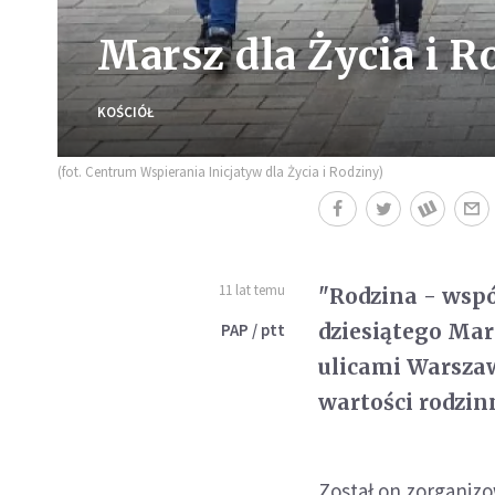
Marsz dla Życia i R
KOŚCIÓŁ
(fot. Centrum Wspierania Inicjatyw dla Życia i Rodziny)
11 lat temu
"Rodzina - wspó
dziesiątego Mars
PAP / ptt
ulicami Warszaw
wartości rodzin
Został on zorganizo