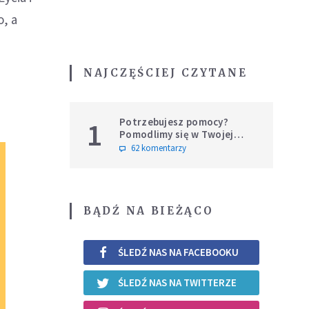
o, a
NAJCZĘŚCIEJ CZYTANE
Potrzebujesz pomocy?
1
Pomodlimy się w Twojej
intencji
62 komentarzy
BĄDŹ NA BIEŻĄCO
ŚLEDŹ NAS NA FACEBOOKU
ŚLEDŹ NAS NA TWITTERZE