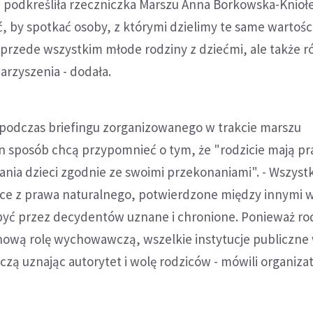
- podkreśliła rzeczniczka Marszu Anna Borkowska-Kniołe
 by spotkać osoby, z którymi dzielimy te same wartości
 przede wszystkim młode rodziny z dziećmi, ale także 
arzyszenia - dodała.
 podczas briefingu zorganizowanego w trakcie marszu
en sposób chcą przypomnieć o tym, że "rodzicie mają pr
ia dzieci zgodnie ze swoimi przekonaniami". - Wszyst
e z prawa naturalnego, potwierdzone między innymi 
 być przez decydentów uznane i chronione. Ponieważ ro
nową rolę wychowawczą, wszelkie instytucje publiczne
czą uznając autorytet i wolę rodziców - mówili organiza