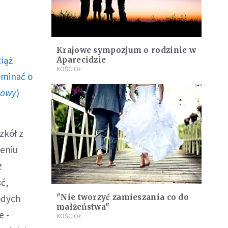
Krajowe sympozjum o rodzinie w
ciąż
Aparecidzie
KOŚCIÓŁ
ominać o
howy
)
zkół z
leniu
z
ść,
odych
"Nie tworzyć zamieszania co do
małżeństwa"
e -
KOŚCIÓŁ