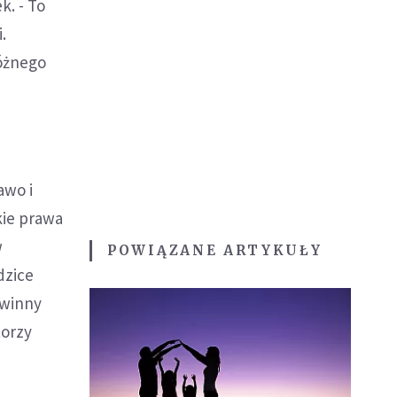
k. - To
.
różnego
awo i
kie prawa
w
POWIĄZANE ARTYKUŁY
dzice
 winny
torzy