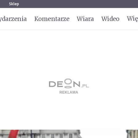
g
Sklep
Wię
darzenia
Komentarze
Wiara
Wideo