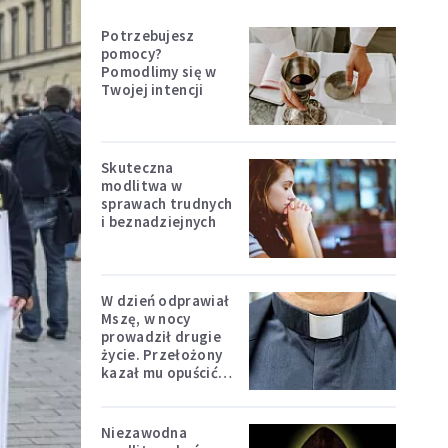
Potrzebujesz
pomocy?
Pomodlimy się w
Twojej intencji
Skuteczna
modlitwa w
sprawach trudnych
i beznadziejnych
W dzień odprawiał
Mszę, w nocy
prowadził drugie
życie. Przełożony
kazał mu opuścić
zakon
Niezawodna