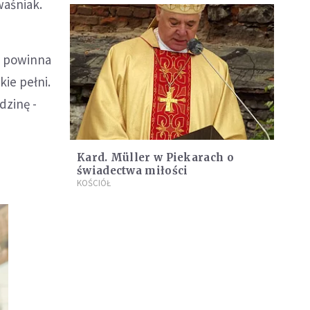
waśniak.
na powinna
kie pełni.
dzinę -
Kard. Müller w Piekarach o
świadectwa miłości
KOŚCIÓŁ