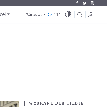
11
°
cej
Warszawa
WYBRANE DLA CIEBIE