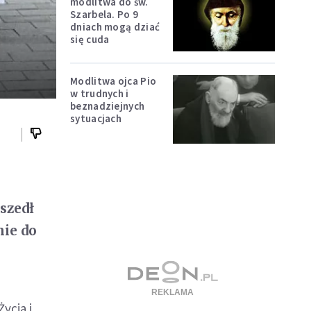
modlitwa do św.
Szarbela. Po 9
dniach mogą dziać
się cuda
Modlitwa ojca Pio
w trudnych i
beznadziejnych
sytuacjach
eszedł
nie do
ycia i