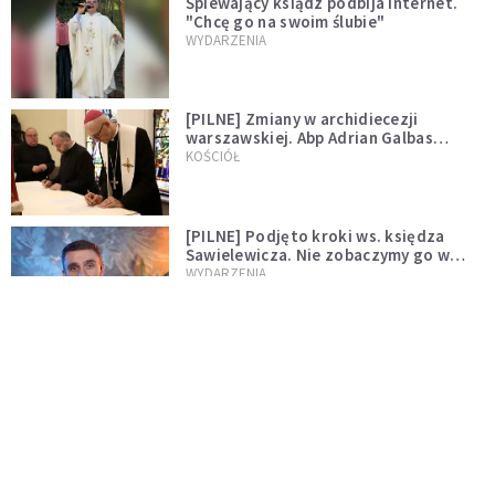
Śpiewający ksiądz podbija internet.
"Chcę go na swoim ślubie"
WYDARZENIA
[PILNE] Zmiany w archidiecezji
warszawskiej. Abp Adrian Galbas
wręczył dekrety nowym proboszczom
KOŚCIÓŁ
[PILNE] Podjęto kroki ws. księdza
Sawielewicza. Nie zobaczymy go w
mediach
WYDARZENIA