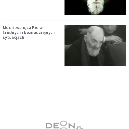
Modlitwa ojca Pio w
trudnych i beznadziejnych
sytuacjach