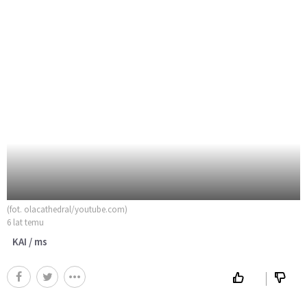
(fot. olacathedral/youtube.com)
6 lat temu
KAI / ms