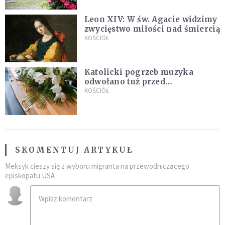
Leon XIV: W św. Agacie widzimy
zwycięstwo miłości nad śmiercią
KOŚCIÓŁ
Katolicki pogrzeb muzyka
odwołano tuż przed
uroczystością. Powodem była
KOŚCIÓŁ
przynależność do masonerii
SKOMENTUJ ARTYKUŁ
Meksyk cieszy się z wyboru migranta na przewodniczącego
episkopatu USA