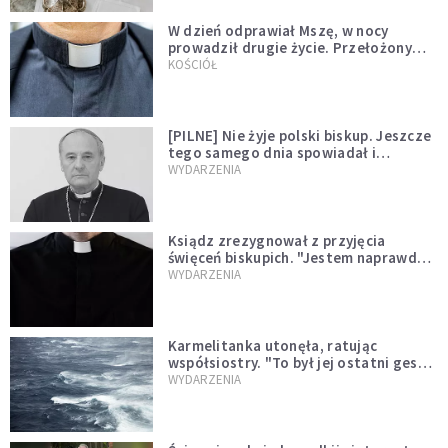
W dzień odprawiał Mszę, w nocy
prowadził drugie życie. Przełożony
kazał mu opuścić zakon
KOŚCIÓŁ
[PILNE] Nie żyje polski biskup. Jeszcze
tego samego dnia spowiadał i
sprawował Mszę świętą
WYDARZENIA
Ksiądz zrezygnował z przyjęcia
święceń biskupich. "Jestem naprawdę
niegodny"
WYDARZENIA
Karmelitanka utonęła, ratując
współsiostry. "To był jej ostatni gest
miłości"
WYDARZENIA