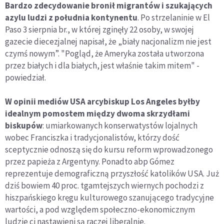
Bardzo zdecydowanie bronił migrantów i szukających
azylu ludzi z południa kontynentu
. Po strzelaninie w El
Paso 3 sierpnia br., w której zginęły 22 osoby, w swojej
gazecie diecezjalnej napisał, że „biały nacjonalizm nie jest
czymś nowym”. "Pogląd, że Ameryka została utworzona
przez białych i dla białych, jest właśnie takim mitem" -
powiedział.
W opinii mediów USA arcybiskup Los Angeles byłby
idealnym pomostem między dwoma skrzydłami
biskupów
: umiarkowanych konserwatystów lojalnych
wobec Franciszka i tradycjonalistów, którzy dość
sceptycznie odnoszą się do kursu reform wprowadzonego
przez papieża z Argentyny. Ponadto abp Gómez
reprezentuje demograficzną przyszłość katolików USA. Już
dziś bowiem 40 proc. tgamtejszych wiernych pochodzi z
hiszpańskiego kręgu kulturowego szanującego tradycyjne
wartości, a pod względem społeczno-ekonomicznym
ludzie ci nastawieni są raczej liberalnie.