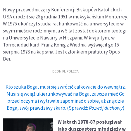
Nowy przewodniczący Konferencji Biskupów Katolickich
USA urodził się 26 grudnia 1951 w meksykańskim Monterrey.
W 1975 ukończył studia rachunkowość na uniwersytecie w
swym mieście rodzinnym, a w 5 lat został doktorem teologii
na Uniwersytecie Nawarry w Hiszpanii. W kraju tym, w
Torreciudad kard. Franz König z Wiednia wyświęcił go 15
sierpnia 1978 na kapłana. Jest członkiem prałatury Opus
Dei.
DEON.PL POLECA
Kto szuka Boga, musi się zwrócić całkowicie do wewnątrz.
Musi się wciąż ukierunkowywać na Boga, zawsze mieć Go
przed oczyma i wytrwale zapominać o sobie, aż znajdzie
Boga, swój prawdziwy skarb. (Sprawdź:
Rozwój duchowy
)
W latach 1978-87 posługiwał
jako duszpasterz młodzieży w