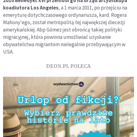
2010 Benedykt XVI przeniósł go na urząd arcybiskupa
koadiutora Los Angeles
, a 1 marca 2011, po przejściu na
emeryturę dotychczasowego ordynariusza, kard. Rogera
Mahony'ego, został metropolitą tej największej diecezji
amerykańskiej. Abp Gómez jest obrońcą takiej polityki
migracyjnej, która powinna umożliwiać uzyskanie
obywatelstwa migrantom nielegalnie przebywającym w
USA.
DEON.PL POLECA