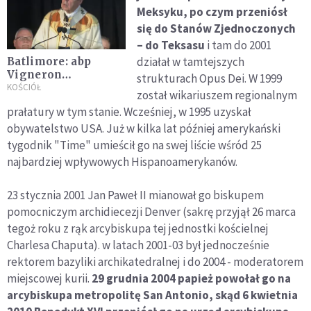
Meksyku, po czym przeniósł
się do Stanów Zjednoczonych
– do Teksasu
i tam do 2001
działał w tamtejszych
Batlimore: abp
Vigneron
strukturach Opus Dei. W 1999
wiceprzewodniczącym
KOŚCIÓŁ
został wikariuszem regionalnym
episkopatu USA
prałatury w tym stanie. Wcześniej, w 1995 uzyskał
obywatelstwo USA. Już w kilka lat później amerykański
tygodnik "Time" umieścił go na swej liście wśród 25
najbardziej wpływowych Hispanoamerykanów.
23 stycznia 2001 Jan Paweł II mianował go biskupem
pomocniczym archidiecezji Denver (sakrę przyjął 26 marca
tegoż roku z rąk arcybiskupa tej jednostki kościelnej
Charlesa Chaputa). w latach 2001-03 był jednocześnie
rektorem bazyliki archikatedralnej i do 2004 - moderatorem
miejscowej kurii.
29 grudnia 2004 papież powołał go na
arcybiskupa metropolitę San Antonio, skąd 6 kwietnia