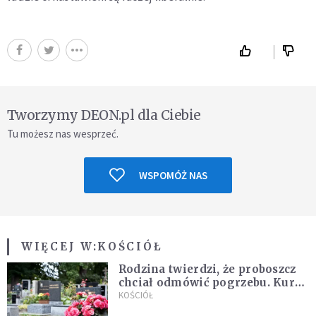
Tworzymy DEON.pl dla Ciebie
Tu możesz nas wesprzeć.
WSPOMÓŻ NAS
WIĘCEJ W:
KOŚCIÓŁ
Rodzina twierdzi, że proboszcz
chciał odmówić pogrzebu. Kuria
zapowiada wyjaśnienia
KOŚCIÓŁ