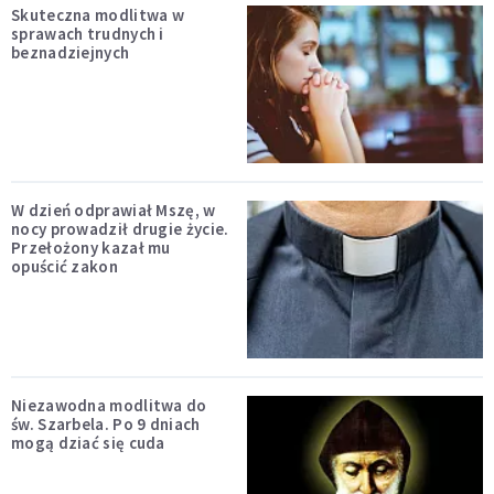
Skuteczna modlitwa w
sprawach trudnych i
beznadziejnych
W dzień odprawiał Mszę, w
nocy prowadził drugie życie.
Przełożony kazał mu
opuścić zakon
Niezawodna modlitwa do
św. Szarbela. Po 9 dniach
mogą dziać się cuda