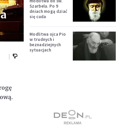
modlitwa do św.
Szarbela. Po 9
ka
dniach mogą dziać
się cuda
Modlitwa ojca Pio
w trudnych i
beznadziejnych
sytuacjach
rogę
dową.