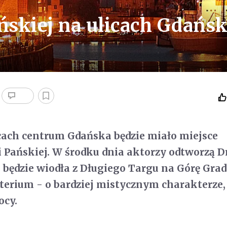
skiej na ulicach Gdańs
cach centrum Gdańska będzie miało miejsce
Pańskiej. W środku dnia aktorzy odtworzą D
 będzie wiodła z Długiego Targu na Górę Gra
terium - o bardziej mistycznym charakterze,
ocy.