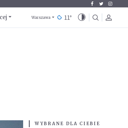
11
°
cej
Warszawa
WYBRANE DLA CIEBIE