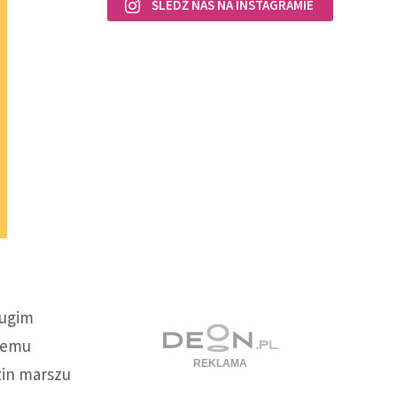
ŚLEDŹ NAS NA INSTAGRAMIE
ługim
 temu
zin marszu