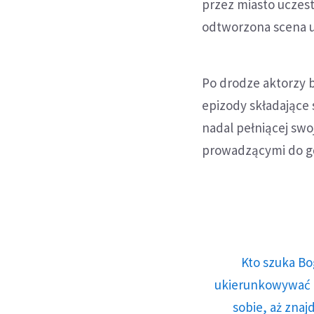
przez miasto uczest
odtworzona scena 
Po drodze aktorzy b
epizody składające 
nadal pełniącej swoj
prowadzącymi do g
Kto szuka Bo
ukierunkowywać n
sobie, aż znaj