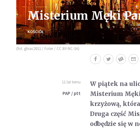
Misterium Męki Pań
KOŚCIÓŁ
(fot. ghiac2011 / Foter / CC BY-NC-SA)
11 lat temu
W piątek na uli
Misterium Męki 
PAP / ptt
krzyżową, która
Druga część Mis
odbędzie się w n