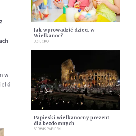
z
Jak wprowadzić dzieci w
Wielkanoc?
cach
DZIECKO
ym w
ielki
Papieski wielkanocny prezent
dla bezdomnych
SERWIS PAPIESKI