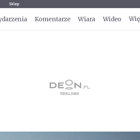
g
Sklep
Wię
darzenia
Komentarze
Wiara
Wideo