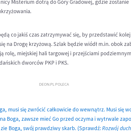
nicy Misterium dotrą do Góry Gradowej, gdzie zostanie
ukrzyżowania.
ędą co jakiś czas zatrzymywać się, by przedstawić kole
się na Drogę krzyżową. Szlak będzie wiódł m.in. obok za
ą rolę, miejskiej hali targowej i przejściami podziemnym
dańskich dworców PKP i PKS.
DEON.PL POLECA
ga, musi się zwrócić całkowicie do wewnątrz. Musi się w
a Boga, zawsze mieć Go przed oczyma i wytrwale zap
dzie Boga, swój prawdziwy skarb. (Sprawdź:
Rozwój duc