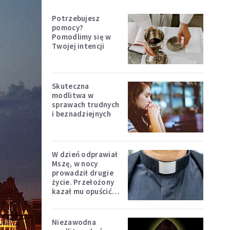
Potrzebujesz
pomocy?
Pomodlimy się w
Twojej intencji
Skuteczna
modlitwa w
sprawach trudnych
i beznadziejnych
W dzień odprawiał
Mszę, w nocy
prowadził drugie
życie. Przełożony
kazał mu opuścić
zakon
Niezawodna