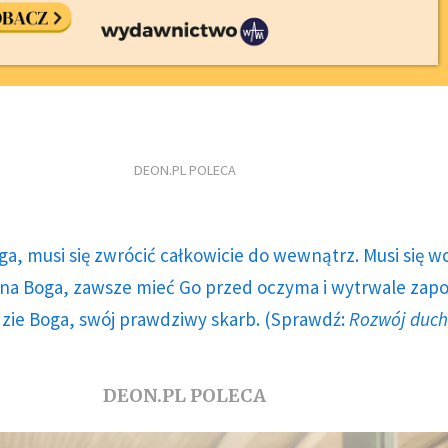
DEON.PL POLECA
ga, musi się zwrócić całkowicie do wewnątrz. Musi się w
a Boga, zawsze mieć Go przed oczyma i wytrwale zap
dzie Boga, swój prawdziwy skarb. (Sprawdź:
Rozwój duc
DEON.PL POLECA