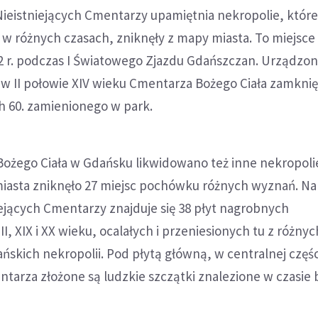
ieistniejących Cmentarzy upamiętnia nekropolie, które 
w różnych czasach, zniknęły z mapy miasta. To miejsce
2 r. podczas I Światowego Zjazdu Gdańszczan. Urządzon
 w II połowie XIV wieku Cmentarza Bożego Ciała zamkni
ch 60. zamienionego w park.
ożego Ciała w Gdańsku likwidowano też inne nekropolie
 miasta zniknęło 27 miejsc pochówku różnych wyznań. Na
ejących Cmentarzy znajduje się 38 płyt nagrobnych
, XIX i XX wieku, ocalałych i przeniesionych tu z różnyc
skich nekropolii. Pod płytą główną, w centralnej częśc
tarza złożone są ludzkie szczątki znalezione w czasie