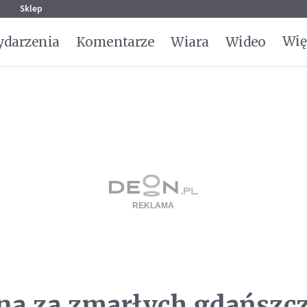
g
Sklep
Wię
darzenia
Komentarze
Wiara
Wideo
a za zmarłych gdańszc