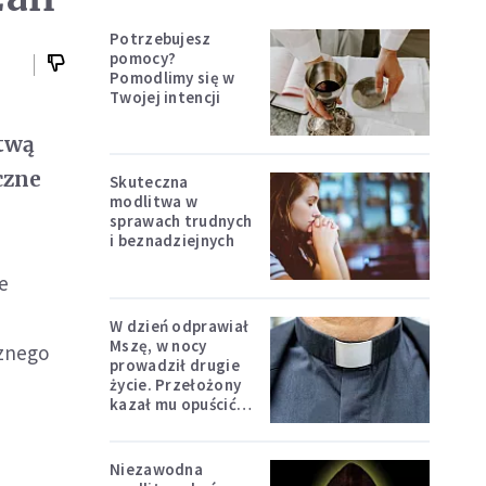
Potrzebujesz
pomocy?
Pomodlimy się w
Twojej intencji
itwą
czne
Skuteczna
modlitwa w
sprawach trudnych
i beznadziejnych
e
W dzień odprawiał
Mszę, w nocy
cznego
prowadził drugie
życie. Przełożony
kazał mu opuścić
zakon
Niezawodna