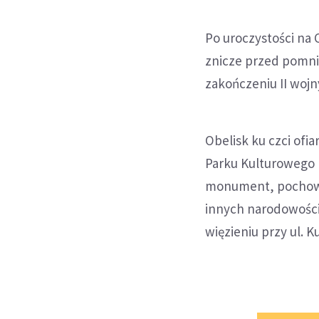
Po uroczystości na 
znicze przed pomnik
zakończeniu II wojn
Obelisk ku czci ofia
Parku Kulturowego F
monument, pochowa
innych narodowości
więzieniu przy ul. K