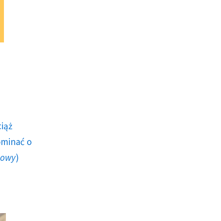
ciąż
ominać o
howy
)