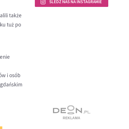
ŚLEDŹ NAS NA INSTAGRAMIE
lili także
ku tuż po
renie
w i osób
w gdańskim