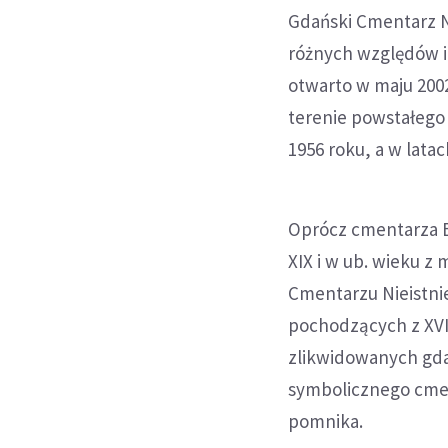
Gdański Cmentarz N
różnych względów i 
otwarto w maju 200
terenie powstałego
1956 roku, a w lata
Oprócz cmentarza B
XIX i w ub. wieku z
Cmentarzu Nieistni
pochodzących z XVIII
zlikwidowanych gdań
symbolicznego cmen
pomnika.