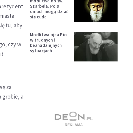
modlitwa do św.
prezydent
Szarbela. Po 9
dniach mogą dziać
miasta
się cuda
ię tu, aby
Modlitwa ojca Pio
w trudnych i
ego, czy w
beznadziejnych
sytuacjach
ił
wę za
 grobie, a