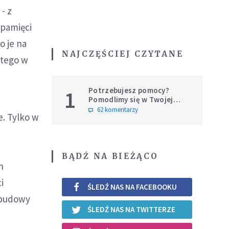
- z
 pamięci
o je na
NAJCZĘŚCIEJ CZYTANE
ętego w
Potrzebujesz pomocy?
1
Pomodlimy się w Twojej
intencji
62 komentarzy
. Tylko w
BĄDŹ NA BIEŻĄCO
h
i
ŚLEDŹ NAS NA FACEBOOKU
 budowy
ŚLEDŹ NAS NA TWITTERZE