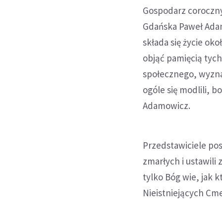
Gospodarz coroczny
Gdańska Paweł Adam
składa się życie ok
objąć pamięcią tych
społecznego, wyznan
ogóle się modlili, 
Adamowicz.
Przedstawiciele po
zmarłych i ustawili
tylko Bóg wie, jak 
Nieistniejących Cm