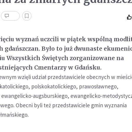
ięciu wyznań uczcili w piątek wspólną modl
h gdańszczan. Było to już dwunaste ekumeni
iu Wszystkich Świętych zorganizowane na
stniejących Cmentarzy w Gdańsku.
ewnym wzięli udział przedstawiciele obecnych w mieści
katolickiego, polskokatolickiego, prawosławnego,
, ewangelicko-augsburskiego, ewangelicko-metodysty
owego. Obecni byli też przedstawiciele gmin wyznania
łmańskiego.