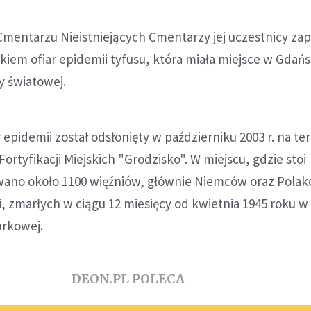
Cmentarzu Nieistniejących Cmentarzy jej uczestnicy zapa
iem ofiar epidemii tyfusu, która miała miejsce w Gdańs
y światowej.
r epidemii został odsłonięty w październiku 2003 r. na te
ortyfikacji Miejskich "Grodzisko". W miejscu, gdzie stoi
no około 1100 więźniów, głównie Niemców oraz Polakó
, zmarłych w ciągu 12 miesięcy od kwietnia 1945 roku 
urkowej.
DEON.PL POLECA