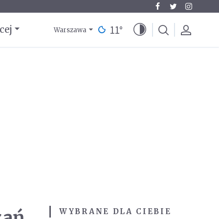
11
°
cej
Warszawa
zań
WYBRANE DLA CIEBIE