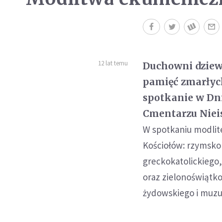
12 lat temu
Duchowni dziew
pamięć zmarłyc
spotkanie w Dn
Cmentarzu Niei
W spotkaniu modlit
Kościołów: rzymsko
greckokatolickiego
oraz zielonoświątk
żydowskiego i muzu