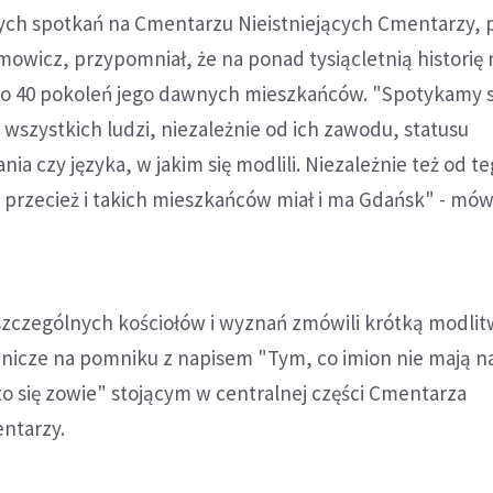
ch spotkań na Cmentarzu Nieistniejących Cmentarzy, 
owicz, przypomniał, że na ponad tysiącletnią historię 
oło 40 pokoleń jego dawnych mieszkańców. "Spotykamy s
 wszystkich ludzi, niezależnie od ich zawodu, statusu
ia czy języka, w jakim się modlili. Niezależnie też od t
bo przecież i takich mieszkańców miał i ma Gdańsk" - mów
szczególnych kościołów i wyznań zmówili krótką modlit
 znicze na pomniku z napisem "Tym, co imion nie mają na
kto się zowie" stojącym w centralnej części Cmentarza
entarzy.