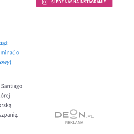
ŚLEDŹ NAS NA INSTAGRAMIE
ciąż
ominać o
howy
)
o Santiago
tórej
orską
szpanię.