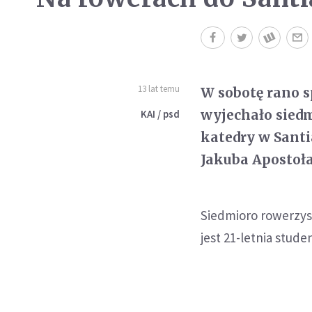
13 lat temu
W sobotę rano s
wyjechało siedm
KAI / psd
katedry w Santi
Jakuba Apostoła
Siedmioro rowerzys
jest 21-letnia stude