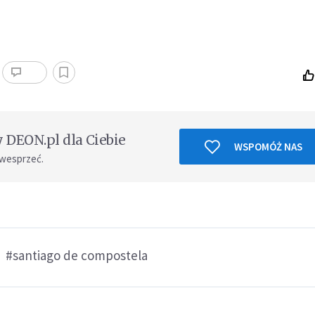
DEON.pl dla Ciebie
WSPOMÓŻ NAS
 wesprzeć.
#santiago de compostela