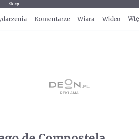
g
Sklep
Wię
darzenia
Komentarze
Wiara
Wideo
iago de Compostela