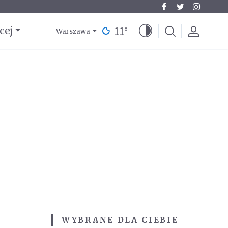
11
°
cej
Warszawa
WYBRANE DLA CIEBIE