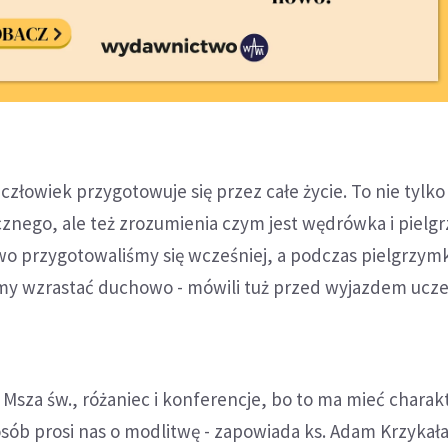
 człowiek przygotowuje się przez całe życie. To nie tylko
znego, ale też zrozumienia czym jest wędrówka i pielg
owo przygotowaliśmy się wcześniej, a podczas pielgrzy
emy wzrastać duchowo - mówili tuż przed wyjazdem ucze
 Msza św., różaniec i konferencje, bo to ma mieć charak
osób prosi nas o modlitwę - zapowiada ks. Adam Krzykała