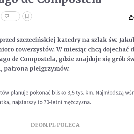
przed szczecińskiej katedry na szlak św. Jaku
ioro rowerzystów. W miesiąc chcą dojechać 
ago de Compostela, gdzie znajduje się grób św
, patrona pielgrzymów.
tów planuje pokonać blisko 3,5 tys. km. Najmłodszą wś
ntka, najstarszy to 70-letni mężczyzna.
DEON.PL POLECA