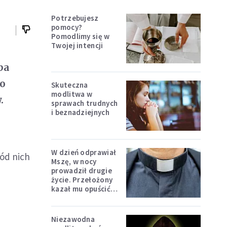
Potrzebujesz
pomocy?
Pomodlimy się w
Twojej intencji
ba
do
Skuteczna
modlitwa w
.
sprawach trudnych
i beznadziejnych
W dzień odprawiał
ród nich
Mszę, w nocy
prowadził drugie
życie. Przełożony
kazał mu opuścić
zakon
Niezawodna