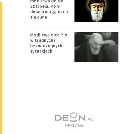
modlitwa do św.
Szarbela. Po 9
dniach mogą dziać
się cuda
Modlitwa ojca Pio
w trudnych i
beznadziejnych
sytuacjach