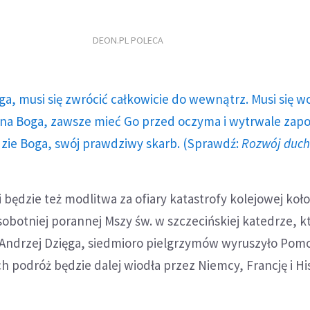
DEON.PL POLECA
ga, musi się zwrócić całkowicie do wewnątrz. Musi się w
a Boga, zawsze mieć Go przed oczyma i wytrwale zap
dzie Boga, swój prawdziwy skarb. (Sprawdź:
Rozwój duc
i będzie też modlitwa za ofiary katastrofy kolejowej koł
obotniej porannej Mszy św. w szczecińskiej katedrze, k
Andrzej Dzięga, siedmioro pielgrzymów wyruszyło Pom
ch podróż będzie dalej wiodła przez Niemcy, Francję i Hi