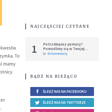
NAJCZĘŚCIEJ CZYTANE
Potrzebujesz pomocy?
1
 kwestia
Pomodlimy się w Twojej
intencji
62 komentarzy
rzymka. To
mki mamy
stnicy
BĄDŹ NA BIEŻĄCO
ŚLEDŹ NAS NA FACEBOOKU
ter
ŚLEDŹ NAS NA TWITTERZE
.