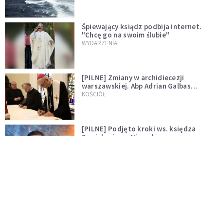
Śpiewający ksiądz podbija internet.
"Chcę go na swoim ślubie"
WYDARZENIA
[PILNE] Zmiany w archidiecezji
warszawskiej. Abp Adrian Galbas
wręczył dekrety nowym proboszczom
KOŚCIÓŁ
[PILNE] Podjęto kroki ws. księdza
Sawielewicza. Nie zobaczymy go w
mediach
WYDARZENIA
Czy Kościół czeka pęknięcie? Spór o
Tradycję narasta
KOŚCIÓŁ