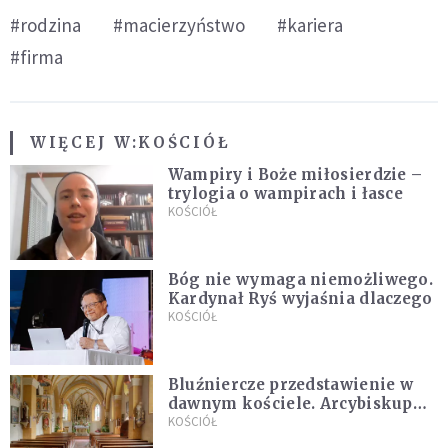
#rodzina
#macierzyństwo
#kariera
#firma
WIĘCEJ W:
KOŚCIÓŁ
Wampiry i Boże miłosierdzie –
trylogia o wampirach i łasce
KOŚCIÓŁ
Bóg nie wymaga niemożliwego.
Kardynał Ryś wyjaśnia dlaczego
KOŚCIÓŁ
Bluźniercze przedstawienie w
dawnym kościele. Arcybiskup
stanowczo reaguje
KOŚCIÓŁ