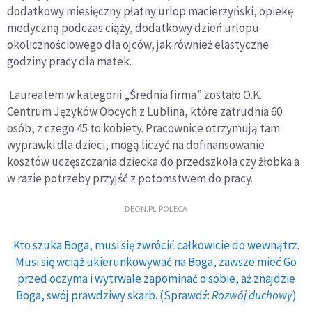
dodatkowy miesięczny płatny urlop macierzyński, opiekę
medyczną podczas ciąży, dodatkowy dzień urlopu
okolicznościowego dla ojców, jak również elastyczne
godziny pracy dla matek.
Laureatem w kategorii „Średnia firma” zostało O.K.
Centrum Języków Obcych z Lublina, które zatrudnia 60
osób, z czego 45 to kobiety. Pracownice otrzymują tam
wyprawki dla dzieci, mogą liczyć na dofinansowanie
kosztów uczęszczania dziecka do przedszkola czy żłobka a
w razie potrzeby przyjść z potomstwem do pracy.
DEON.PL POLECA
Kto szuka Boga, musi się zwrócić całkowicie do wewnątrz.
Musi się wciąż ukierunkowywać na Boga, zawsze mieć Go
przed oczyma i wytrwale zapominać o sobie, aż znajdzie
Boga, swój prawdziwy skarb. (Sprawdź:
Rozwój duchowy
)