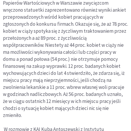
Papierów Wartościowych w Warszawie zwycięzcom
wręczono statuetki zaprezentowano również wyniki ankiet
przeprowadzonych wśród kobiet pracujących w
zgłoszonych do konkursu firmach. Okazuje się, że aż 78 proc.
kobiet w ciąży spotyka się z życzliwym traktowaniem przez
przełożonych a aż 89 proc. z życzliwością
współpracowników. Niestety aż 44 proc. kobiet w ciąży nie
ma możliwości wykonywania całości lub części pracy w
domu a ponad połowa (54 proc.) nie otrzymuje pomocy
finansowej na zakup wyprawki. 12 proc. badanych kobiet
wychowujących dzieci do lat 4 stwierdziło, że zdarza się, iż
miejscu pracy mają nieprzyjemności, jeśli chodzą na
zwolnienia lekarskie a 11 proc. wbrew własnej woli pracuje
w godzinach nadliczbowych. Aż 56 proc. badanych uznało,
że w ciągu ostatnich 12 miesięcy w ich miejscu pracy jeśli
chodzi o sytuację kobiet mających dzieci nic się nie
zmieniło.
W rozmowie z KAI Kuba Antoszewski z Instytutu