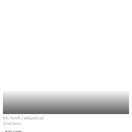
(fot. Koivth / wikipedia.pl)
15 lat temu
KAI / wm