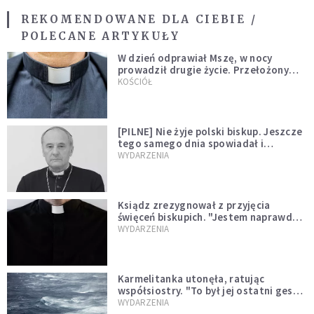
REKOMENDOWANE DLA CIEBIE /
POLECANE ARTYKUŁY
W dzień odprawiał Mszę, w nocy
prowadził drugie życie. Przełożony
kazał mu opuścić zakon
KOŚCIÓŁ
[PILNE] Nie żyje polski biskup. Jeszcze
tego samego dnia spowiadał i
sprawował Mszę świętą
WYDARZENIA
Ksiądz zrezygnował z przyjęcia
święceń biskupich. "Jestem naprawdę
niegodny"
WYDARZENIA
Karmelitanka utonęła, ratując
współsiostry. "To był jej ostatni gest
miłości"
WYDARZENIA