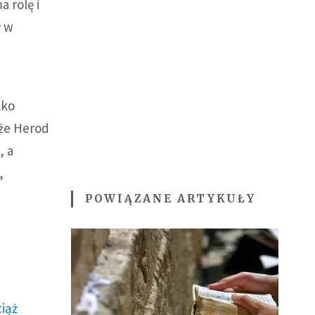
 rolę i
ł w
lko
kże Herod
, a
,
POWIĄZANE ARTYKUŁY
ciąż