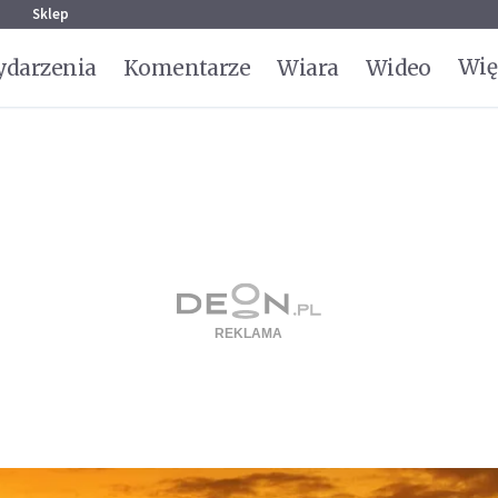
g
Sklep
Wię
darzenia
Komentarze
Wiara
Wideo