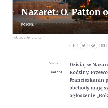
Nazaret: O. Patton 
KOŚCIÓŁ
(fot. depositphotos.com)
5 lat temu
Dzisiaj w Nazare
Rodziny. Przewod
KAI / ps
Franciszkanin p
obchody mają sz
ogłoszenie „Roku