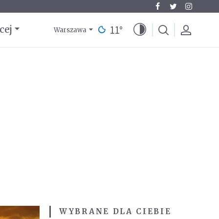
11
°
cej
Warszawa
WYBRANE DLA CIEBIE