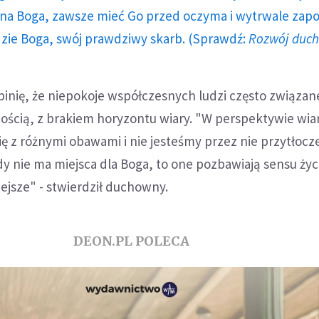
a Boga, zawsze mieć Go przed oczyma i wytrwale zap
dzie Boga, swój prawdziwy skarb. (Sprawdź:
Rozwój duc
opinię, że niepokoje współczesnych ludzi często związan
ścią, z brakiem horyzontu wiary. "W perspektywie wia
 z różnymi obawami i nie jesteśmy przez nie przytłocze
dy nie ma miejsca dla Boga, to one pozbawiają sensu życi
iejsze" - stwierdził duchowny.
DEON.PL POLECA