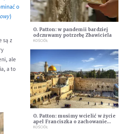
ominać o
howy
)
O. Patton: w pandemii bardziej
odczuwamy potrzebę Zbawiciela
e są z
KOŚCIÓŁ
ry
ni, ale
a, a to
O. Patton: musimy wcielić w życie
apel Franciszka o zachowanie
Jerozolimy jako dziedzictwa
KOŚCIÓŁ
ludności