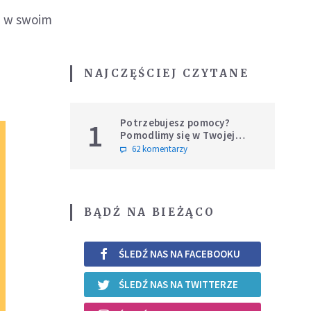
li w swoim
NAJCZĘŚCIEJ CZYTANE
Potrzebujesz pomocy?
1
Pomodlimy się w Twojej
intencji
62 komentarzy
BĄDŹ NA BIEŻĄCO
ŚLEDŹ NAS NA FACEBOOKU
ŚLEDŹ NAS NA TWITTERZE