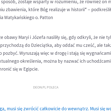
 sposób, zostaje wsparty w rozumieniu, że również on ma
u zbawienia, które Bóg realizuje w historii“ – podkreśli
ia Watykańskiego o. Patton
obawy Maryi i Józefa nasiliły się, gdy odkryli, że nie ty
 przychodzą do Dzieciątka, aby oddać mu cześć, ale ta
go pozbyć. Wyruszają więc w drogę i stają się wygnańcami
aktualnego określenia, można by nazwać ich uchodźcami
onić się w Egipcie.
DEON.PL POLECA
ga, musi się zwrócić całkowicie do wewnątrz. Musi się w