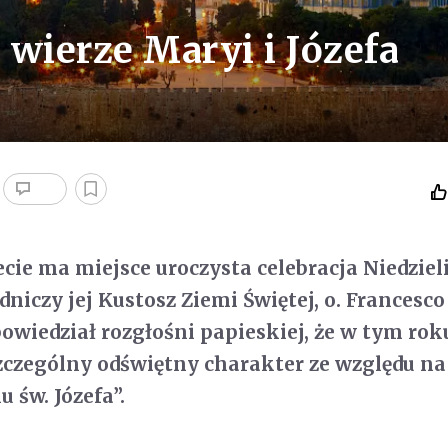
o wierze Maryi i Józefa
cie ma miejsce uroczysta celebracja Niedzieli
niczy jej Kustosz Ziemi Świętej, o. Francesco
owiedział rozgłośni papieskiej, że w tym rok
czególny odświętny charakter ze względu na
 św. Józefa”.