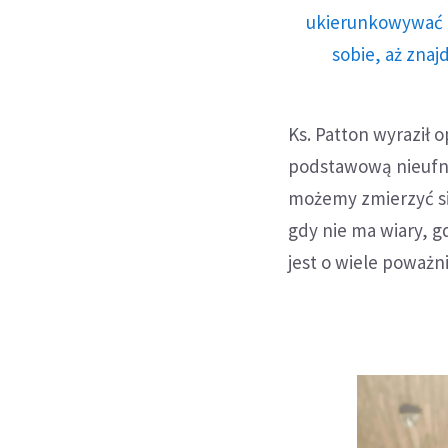
ukierunkowywać n
sobie, aż znaj
Ks. Patton wyraził 
podstawową nieufno
możemy zmierzyć się
gdy nie ma wiary, g
jest o wiele poważn