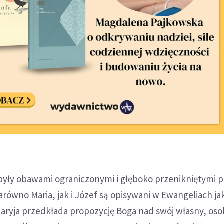
a były obawami ograniczonymi i głęboko przenikniętymi 
zarówno Maria, jak i Józef są opisywani w Ewangeliach ja
aryja przedkłada propozycję Boga nad swój własny, osob