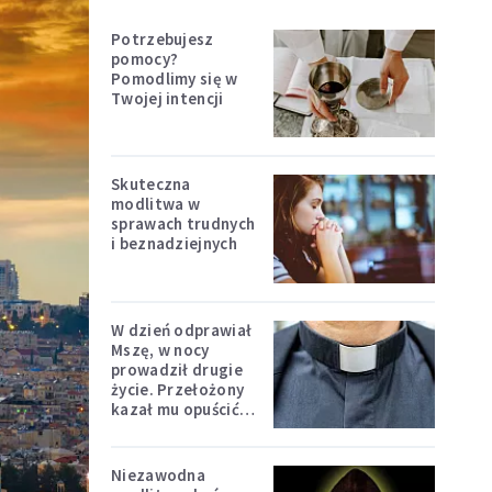
Potrzebujesz
pomocy?
Pomodlimy się w
Twojej intencji
Skuteczna
modlitwa w
sprawach trudnych
i beznadziejnych
W dzień odprawiał
Mszę, w nocy
prowadził drugie
życie. Przełożony
kazał mu opuścić
zakon
Niezawodna