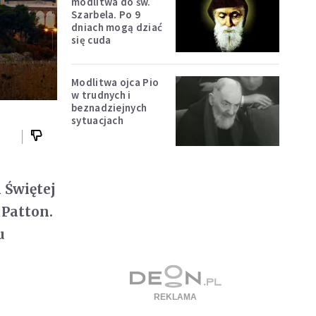
modlitwa do św.
Szarbela. Po 9
dniach mogą dziać
się cuda
Modlitwa ojca Pio
w trudnych i
beznadziejnych
sytuacjach
 Świętej
 Patton.
u