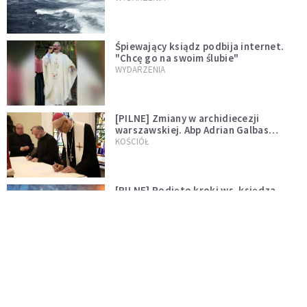
Śpiewający ksiądz podbija internet.
"Chcę go na swoim ślubie"
WYDARZENIA
[PILNE] Zmiany w archidiecezji
warszawskiej. Abp Adrian Galbas
wręczył dekrety nowym proboszczom
KOŚCIÓŁ
[PILNE] Podjęto kroki ws. księdza
Sawielewicza. Nie zobaczymy go w
mediach
WYDARZENIA