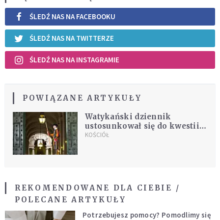
ŚLEDŹ NAS NA FACEBOOKU
ŚLEDŹ NAS NA TWITTERZE
ŚLEDŹ NAS NA INSTAGRAMIE
POWIĄZANE ARTYKUŁY
Watykański dziennik
ustosunkował się do kwestii,
która podzieliła katolickie
KOŚCIÓŁ
media
REKOMENDOWANE DLA CIEBIE /
POLECANE ARTYKUŁY
Potrzebujesz pomocy? Pomodlimy się