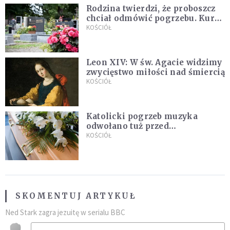
Rodzina twierdzi, że proboszcz
chciał odmówić pogrzebu. Kuria
zapowiada wyjaśnienia
KOŚCIÓŁ
Leon XIV: W św. Agacie widzimy
zwycięstwo miłości nad śmiercią
KOŚCIÓŁ
Katolicki pogrzeb muzyka
odwołano tuż przed
uroczystością. Powodem była
KOŚCIÓŁ
przynależność do masonerii
SKOMENTUJ ARTYKUŁ
Ned Stark zagra jezuitę w serialu BBC