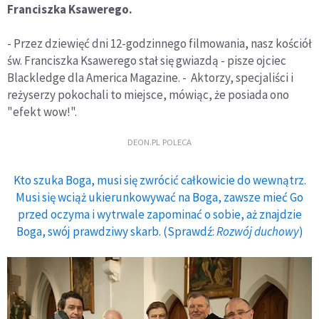
Franciszka Ksawerego.
- Przez dziewięć dni 12-godzinnego filmowania, nasz kościół
św. Franciszka Ksawerego stał się gwiazdą - pisze ojciec
Blackledge dla America Magazine. - Aktorzy, specjaliści i
reżyserzy pokochali to miejsce, mówiąc, że posiada ono
"efekt wow!".
DEON.PL POLECA
Kto szuka Boga, musi się zwrócić całkowicie do wewnątrz.
Musi się wciąż ukierunkowywać na Boga, zawsze mieć Go
przed oczyma i wytrwale zapominać o sobie, aż znajdzie
Boga, swój prawdziwy skarb. (Sprawdź:
Rozwój duchowy
)