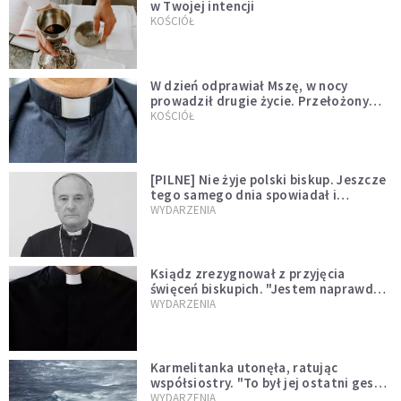
w Twojej intencji
KOŚCIÓŁ
W dzień odprawiał Mszę, w nocy
prowadził drugie życie. Przełożony
kazał mu opuścić zakon
KOŚCIÓŁ
[PILNE] Nie żyje polski biskup. Jeszcze
tego samego dnia spowiadał i
sprawował Mszę świętą
WYDARZENIA
Ksiądz zrezygnował z przyjęcia
święceń biskupich. "Jestem naprawdę
niegodny"
WYDARZENIA
Karmelitanka utonęła, ratując
współsiostry. "To był jej ostatni gest
miłości"
WYDARZENIA