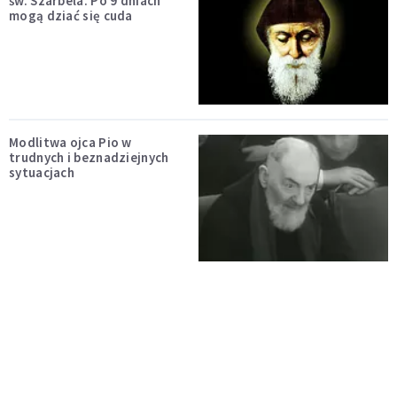
św. Szarbela. Po 9 dniach
mogą dziać się cuda
Modlitwa ojca Pio w
trudnych i beznadziejnych
sytuacjach