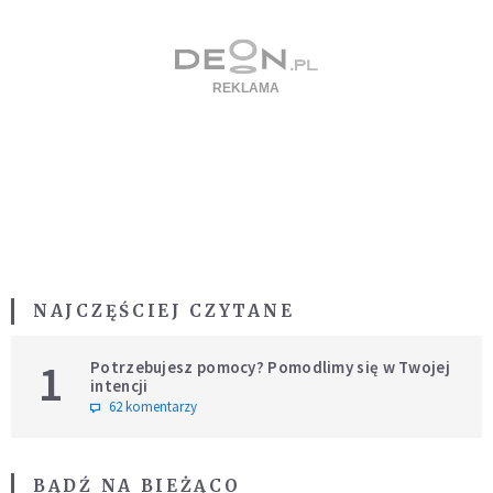
NAJCZĘŚCIEJ CZYTANE
1
Potrzebujesz pomocy? Pomodlimy się w Twojej
intencji
62 komentarzy
BĄDŹ NA BIEŻĄCO