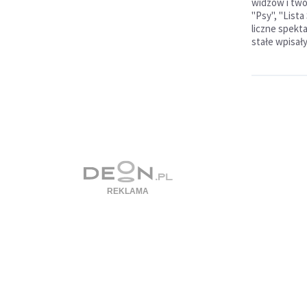
widzów i twór
"Psy", "Lista
liczne spekta
stałe wpisały