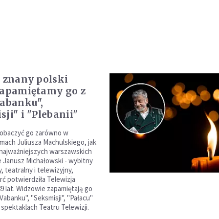
e znany polski
Zapamiętamy go z
Vabanku",
ji" i "Plebanii"
zobaczyć go zarówno w
lmach Juliusza Machulskiego, jak
 najważniejszych warszawskich
je Janusz Michałowski - wybitny
, teatralny i telewizyjny,
rć potwierdziła Telewizja
89 lat. Widzowie zapamiętają go
 "Vabanku", "Seksmisji", "Pałacu"
 spektaklach Teatru Telewizji.