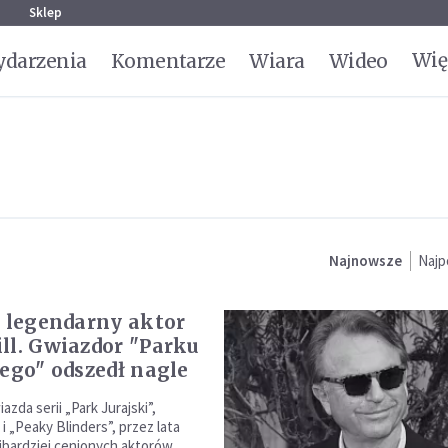
g
Sklep
Wię
darzenia
Komentarze
Wiara
Wideo
Najnowsze
Najp
e legendarny aktor
ll. Gwiazdor "Parku
iego" odszedł nagle
azda serii „Park Jurajski”,
i „Peaky Blinders”, przez lata
ajbardziej cenionych aktorów