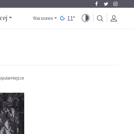
11
°
cej
Warszawa
opularniejsze