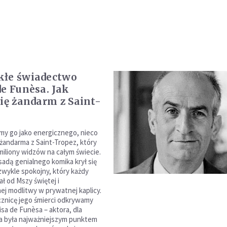
kłe świadectwo
de Funèsa. Jak
się żandarm z Saint-
y go jako energicznego, nieco
andarma z Saint-Tropez, który
miliony widzów na całym świecie.
sadą genialnego komika krył się
zwykle spokojny, który każdy
ł od Mszy świętej i
ej modlitwy w prywatnej kaplicy.
cznicę jego śmierci odkrywamy
sa de Funèsa – aktora, dla
a była najważniejszym punktem