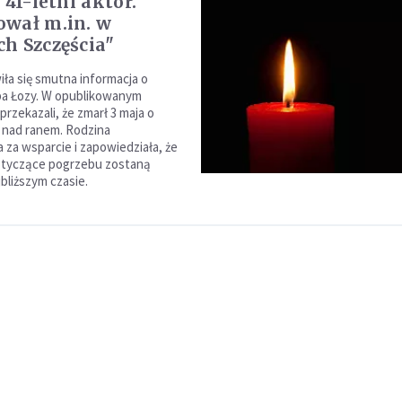
 41-letni aktor.
wał m.in. w
h Szczęścia"
iła się smutna informacja o
ba Łozy. W opublikowanym
 przekazali, że zmarł 3 maja o
0 nad ranem. Rodzina
 za wsparcie i zapowiedziała, że
otyczące pogrzebu zostaną
bliższym czasie.