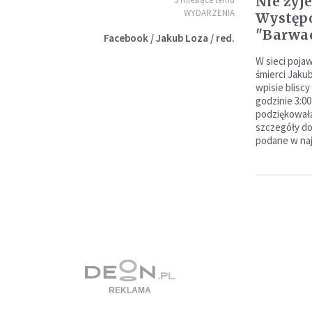
Nie żyje
WYDARZENIA
Występo
"Barwac
Facebook / Jakub Loza / red.
W sieci pojaw
śmierci Jaku
wpisie bliscy
godzinie 3:0
podziękowała
szczegóły d
podane w naj