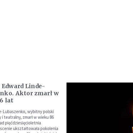
e Edward Linde-
nko. Aktor zmarł w
6 lat
-Lubaszenko, wybitny polski
 i teatralny, zmarł w wieku 86
ad pięćdziesięcioletnia
scenie ukształtowała pokolenia