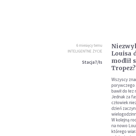
Niezwy
6 miesięcy temu
INTELIGENTNE ŻYCIE
Louisa 
modlił 
Stacja7/łs
Tropez?
Wszyscy znam
porywczego ż
bawił do łez 
Jednak za fa
człowiek nie
dzień zaczyna
wielogodzinn
W kolejną ro
na nowo Loui
którego wiar