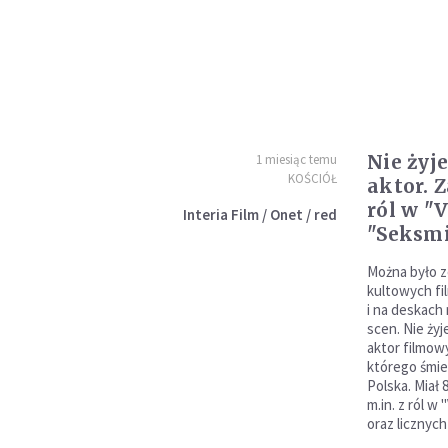
Nie żyj
1 miesiąc temu
KOŚCIÓŁ
aktor. 
ról w "
Interia Film / Onet / red
"Seksmis
Można było 
kultowych fi
i na deskach
scen. Nie ży
aktor filmowy
którego śmie
Polska. Miał 
m.in. z ról w
oraz licznych