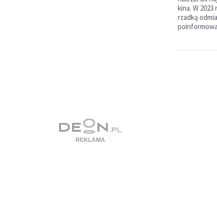
kina. W 2023 
rzadką odmia
poinformował