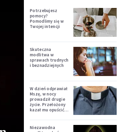
Potrzebujesz
pomocy?
Pomodlimy się w
Twojej intencji
Skuteczna
modlitwa w
sprawach trudnych
i beznadziejnych
W dzień odprawiał
Mszę, w nocy
prowadził drugie
życie. Przełożony
kazał mu opuścić
zakon
Niezawodna