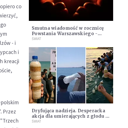
dopiero co
wierzyć,
ego
Smutna wiadomość w rocznicę
zym
Powstania Warszawskiego -
zmarła Ludwika Mendelska,
ŚWIAT
zów - i
jedna z jego najmłodszych
uczestniczek
ypcach i
h kreacji
ście,
Opolskim
. Przez
Dryfująca nadzieja. Desperacka
akcja dla umierających z głodu w
, "Trzech
Strefie Gazy
ŚWIAT