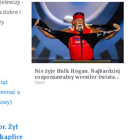
elewizji -
a dobre i
zy
Nie żyje Hulk Hogan. Najbardziej
rozpoznawalny wrestler świata
ciąż
zmarł w wieku 71 lat
ŚWIAT
ominać o
howy
)
r. Żył
 kaplice