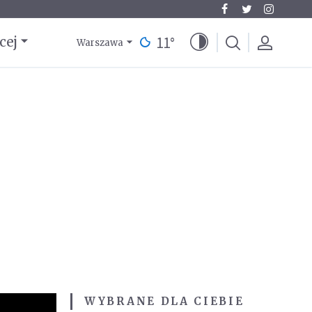
11
°
cej
Warszawa
WYBRANE DLA CIEBIE