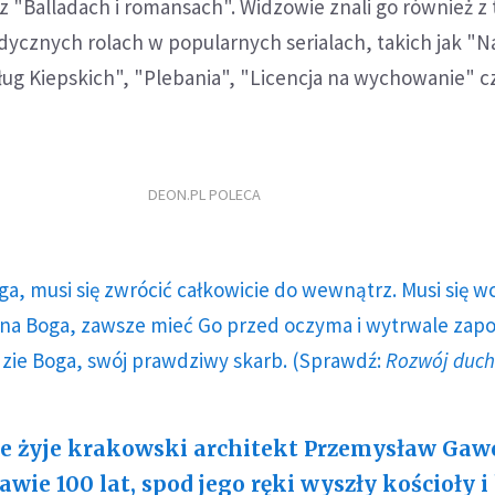
 "Balladach i romansach". Widzowie znali go również z t
odycznych rolach w popularnych serialach, takich jak "N
ług Kiepskich", "Plebania", "Licencja na wychowanie" c
DEON.PL POLECA
ga, musi się zwrócić całkowicie do wewnątrz. Musi się w
a Boga, zawsze mieć Go przed oczyma i wytrwale zap
dzie Boga, swój prawdziwy skarb. (Sprawdź:
Rozwój duc
e żyje krakowski architekt Przemysław Gawo
awie 100 lat, spod jego ręki wyszły kościoły i