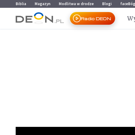
Przejdź do menu głównego
Przejdź do treści
Biblia
Magazyn
Modlitwa w drodze
Blogi
faceBó
Wy
Radio DEON