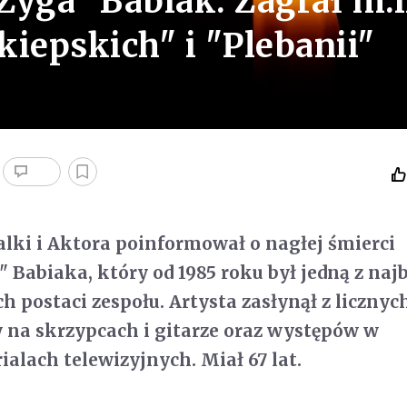
Zyga" Babiak. Zagrał m.i
iepskich" i "Plebanii"
alki i Aktora poinformował o nagłej śmierci
 Babiaka, który od 1985 roku był jedną z najb
 postaci zespołu. Artysta zasłynął z licznych
y na skrzypcach i gitarze oraz występów w
ialach telewizyjnych. Miał 67 lat.