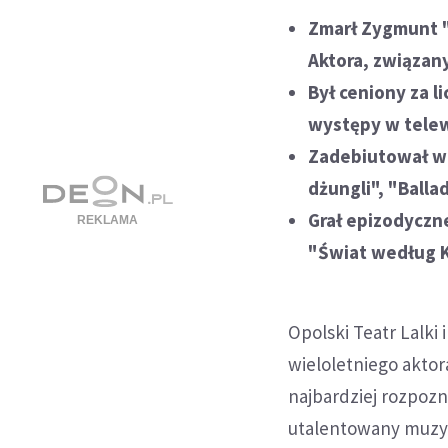
Zmarł Zygmunt "Z
Aktora, związany
Był ceniony za l
występy w telew
Zadebiutował w 
dżungli", "Balla
Grał epizodyczne
"Świat według K
Opolski Teatr Lalki
wieloletniego aktor
najbardziej rozpoz
utalentowany muzyk 