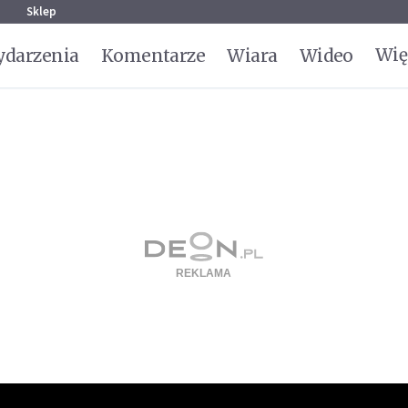
g
Sklep
Wię
darzenia
Komentarze
Wiara
Wideo