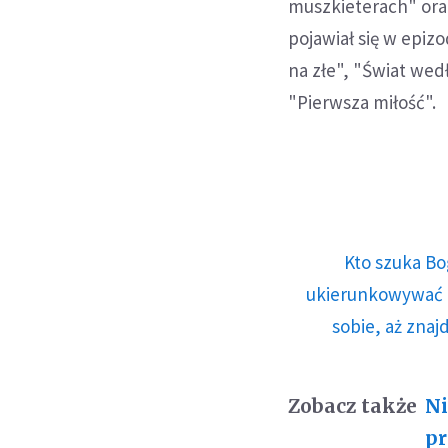
muszkieterach" oraz
pojawiał się w epiz
na złe", "Świat wed
"Pierwsza miłość".
Kto szuka Bo
ukierunkowywać n
sobie, aż znaj
Zobacz także
Ni
pr