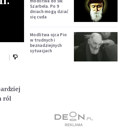
n.
modlitwa do św.
Szarbela. Po 9
dniach mogą dziać
się cuda
Modlitwa ojca Pio
w trudnych i
beznadziejnych
sytuacjach
ardziej
 ról