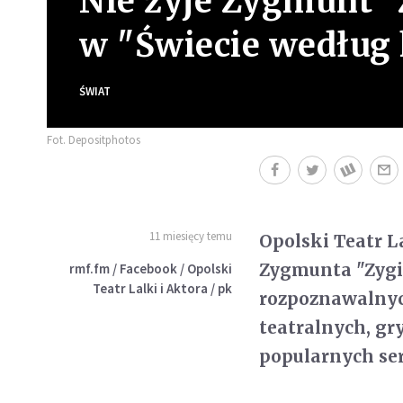
Nie żyje Zygmunt "
w "Świecie według k
ŚWIAT
Fot. Depositphotos
11 miesięcy temu
Opolski Teatr L
Zygmunta "Zygi"
rmf.fm / Facebook / Opolski
Teatr Lalki i Aktora / pk
rozpoznawalnych
teatralnych, gr
popularnych ser