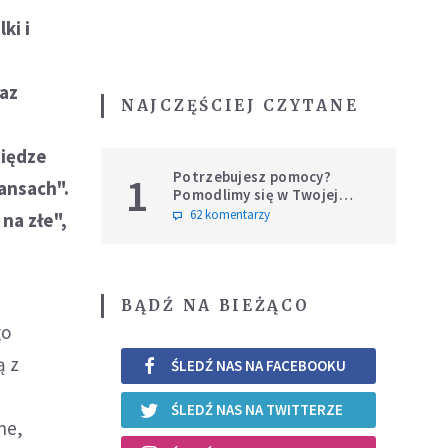
ki i
raz
NAJCZĘŚCIEJ CZYTANE
siędze
Potrzebujesz pomocy?
1
mansach".
Pomodlimy się w Twojej
intencji
62 komentarzy
 na złe",
BĄDŹ NA BIEŻĄCO
go
ą z
ŚLEDŹ NAS NA FACEBOOKU
ŚLEDŹ NAS NA TWITTERZE
ne,