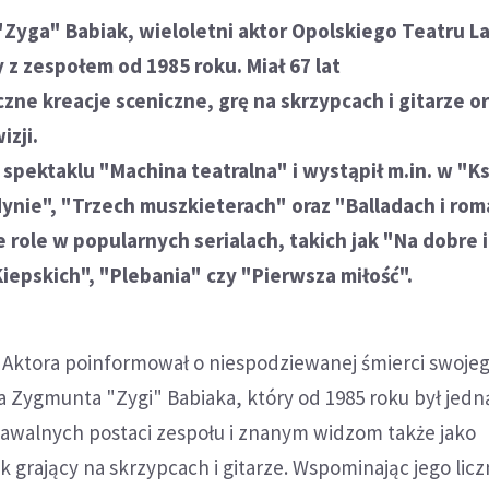
yga" Babiak, wieloletni aktor Opolskiego Teatru Lal
 z zespołem od 1985 roku. Miał 67 lat
iczne kreacje sceniczne, grę na skrzypcach i gitarze o
izji.
spektaklu "Machina teatralna" i wystąpił m.in. w "K
dynie", "Trzech muszkieterach" oraz "Balladach i ro
 role w popularnych serialach, takich jak "Na dobre i
iepskich", "Plebania" czy "Pierwsza miłość".
 i Aktora poinformował o niespodziewanej śmierci swoje
a Zygmunta "Zygi" Babiaka, który od 1985 roku był jedn
nawalnych postaci zespołu i znanym widzom także jako
grający na skrzypcach i gitarze. Wspominając jego licz