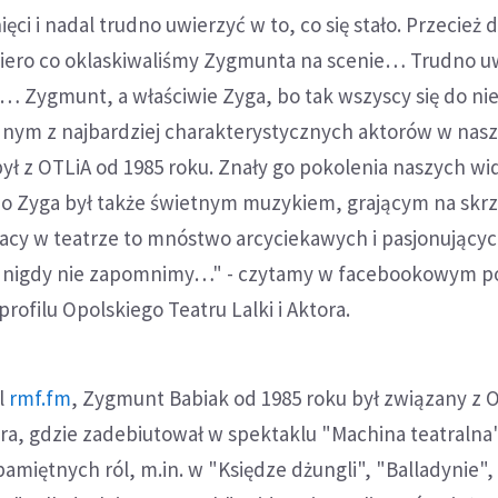
ci i nadal trudno uwierzyć w to, co się stało. Przecież 
opiero co oklaskiwaliśmy Zygmunta na scenie… Trudno u
… Zygmunt, a właściwie Zyga, bo tak wszyscy się do ni
ednym z najbardziej charakterystycznych aktorów w nas
ył z OTLiA od 1985 roku. Znały go pokolenia naszych wid
 bo Zyga był także świetnym muzykiem, grającym na skrz
pracy w teatrze to mnóstwo arcyciekawych i pasjonującyc
h nigdy nie zapomnimy…" - czytamy w facebookowym po
ofilu Opolskiego Teatru Lalki i Aktora.
l
rmf.fm
, Zygmunt Babiak od 1985 roku był związany z 
ora, gdzie zadebiutował w spektaklu "Machina teatralna"
 pamiętnych ról, m.in. w "Księdze dżungli", "Balladynie"