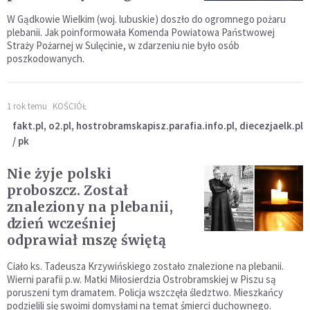
W Gądkowie Wielkim (woj. lubuskie) doszło do ogromnego pożaru
plebanii. Jak poinformowała Komenda Powiatowa Państwowej
Straży Pożarnej w Sulęcinie, w zdarzeniu nie było osób
poszkodowanych.
1 rok temu
KOŚCIÓŁ
fakt.pl, o2.pl, hostrobramskapisz.parafia.info.pl, diecezjaelk.pl
/ pk
Nie żyje polski
proboszcz. Został
znaleziony na plebanii,
dzień wcześniej
odprawiał mszę świętą
Ciało ks. Tadeusza Krzywińskiego zostało znalezione na plebanii.
Wierni parafii p.w. Matki Miłosierdzia Ostrobramskiej w Piszu są
poruszeni tym dramatem. Policja wszczęła śledztwo. Mieszkańcy
podzielili się swoimi domysłami na temat śmierci duchownego.