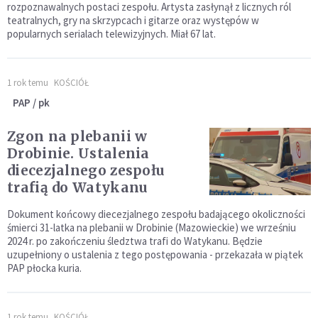
rozpoznawalnych postaci zespołu. Artysta zasłynął z licznych ról
teatralnych, gry na skrzypcach i gitarze oraz występów w
popularnych serialach telewizyjnych. Miał 67 lat.
1 rok temu
KOŚCIÓŁ
PAP / pk
Zgon na plebanii w
Drobinie. Ustalenia
diecezjalnego zespołu
trafią do Watykanu
Dokument końcowy diecezjalnego zespołu badającego okoliczności
śmierci 31-latka na plebanii w Drobinie (Mazowieckie) we wrześniu
2024 r. po zakończeniu śledztwa trafi do Watykanu. Będzie
uzupełniony o ustalenia z tego postępowania - przekazała w piątek
PAP płocka kuria.
1 rok temu
KOŚCIÓŁ