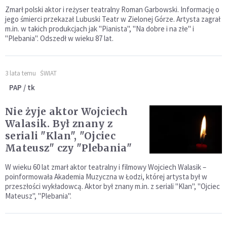
Zmarł polski aktor i reżyser teatralny Roman Garbowski. Informację o
jego śmierci przekazał Lubuski Teatr w Zielonej Górze. Artysta zagrał
m.in. w takich produkcjach jak "Pianista", "Na dobre i na złe" i
"Plebania". Odszedł w wieku 87 lat.
3 lata temu
ŚWIAT
PAP / tk
Nie żyje aktor Wojciech
Walasik. Był znany z
seriali "Klan", "Ojciec
Mateusz" czy "Plebania"
W wieku 60 lat zmarł aktor teatralny i filmowy Wojciech Walasik –
poinformowała Akademia Muzyczna w Łodzi, której artysta był w
przeszłości wykładowcą. Aktor był znany m.in. z seriali "Klan", "Ojciec
Mateusz", "Plebania".