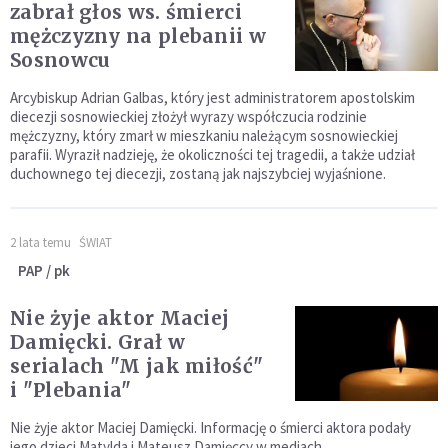
zabrał głos ws. śmierci
mężczyzny na plebanii w
Sosnowcu
Arcybiskup Adrian Galbas, który jest administratorem apostolskim
diecezji sosnowieckiej złożył wyrazy współczucia rodzinie
mężczyzny, który zmarł w mieszkaniu należącym sosnowieckiej
parafii. Wyraził nadzieję, że okoliczności tej tragedii, a także udział
duchownego tej diecezji, zostaną jak najszybciej wyjaśnione.
2 lata temu
ŚWIAT
PAP / pk
Nie żyje aktor Maciej
Damięcki. Grał w
serialach "M jak miłość"
i "Plebania"
Nie żyje aktor Maciej Damięcki. Informację o śmierci aktora podały
jego dzieci Matylda i Mateusz Damięccy w mediach