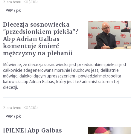
2 lata temu
KOŚCIÓŁ
PAP / pk
Diecezja sosnowiecka
"przedsionkiem piekła"?
Abp Adrian Galbas
komentuje śmierć
mężczyzny na plebanii
Mówienie, że diecezja sosnowiecka jest przedsionkiem piekła i jest
całkowicie zdegenerowana moralnie i duchowo jest, delikatnie
mówiąc, daleko idącym uproszczeniem - powiedział metropolita
katowicki abp Adrian Galbas, który jest też administratorem tej
diecezji.
2 lata temu
KOŚCIÓŁ
PAP / pk
[PILNE] Abp Galbas