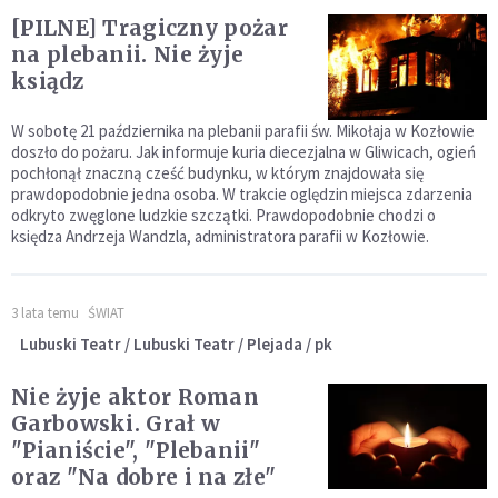
[PILNE] Tragiczny pożar
na plebanii. Nie żyje
ksiądz
W sobotę 21 października na plebanii parafii św. Mikołaja w Kozłowie
doszło do pożaru. Jak informuje kuria diecezjalna w Gliwicach, ogień
pochłonął znaczną cześć budynku, w którym znajdowała się
prawdopodobnie jedna osoba. W trakcie oględzin miejsca zdarzenia
odkryto zwęglone ludzkie szczątki. Prawdopodobnie chodzi o
księdza Andrzeja Wandzla, administratora parafii w Kozłowie.
3 lata temu
ŚWIAT
Lubuski Teatr / Lubuski Teatr / Plejada / pk
Nie żyje aktor Roman
Garbowski. Grał w
"Pianiście", "Plebanii"
oraz "Na dobre i na złe"