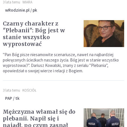
3 lata temu
WIARA
wRodzinie.pl / pk
Czarny charakter z
"Plebanii": Bóg jest w
stanie wszystko
wyprostować
"Pan Bóg pisze niesamowite scenariusze, nawet na najbardziej
pokręconych ścieżkach naszego życia. Bóg jest w stanie wszystko
wyprostować!". Dariusz Kowalski, znany z serialu "Plebania",
opowiedział o swojej wierze i relacji z Bogiem.
3 lata temu
KOŚCIÓŁ
PAP / tk
Mężczyzna włamał się do
plebanii. Napił się i
najadł, po czym zasnął