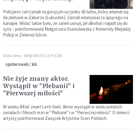
Policjanci zatrzymali na gorącym uczynku 42-latka, który włamał się
do plebanii w Zaborze (Lubuskie). Zastali włamywacza śpiącego na
kanapie. Widać także było, że zanim usnął, pił alkohol i najadł się do
syta – poinformowała Małgorzata Stanisławska z Komendy Miejskiej
Policji w Zielonej Górze.
4 lata temu
WIADOMOŚCI Z POLSKI
spidersweb / kb
Nie żyje znany aktor.
Wystąpił w "Plebanii" i
"Pierwszej miłości"
W wieku 84 lat zmarł Lech Gwit. Aktor wystąpił w wielu polskich
serialach i filmach m.in w "Plebanii" i w "Pierwszej miłości". O śmierci
artysty poinformował Związek Artystów Scen Polskich.