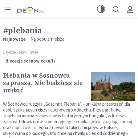
Przejdź do menu głównego
Przejdź do treści
#plebania
Najnowsze
Najpopularniejsze
1 tydzień temu
ŚWIAT
diecezja sosnowiecka/łs
Plebania w Sosnowcu
zaprasza. Nie będziesz się
nudzić
W Sosnowcu ruszyła „Gościnna Plebania” – unikalna przestrzeń dla
osób szukających ciszy i duchowego oddechu. Przy parafii św.
Joachima można zamieszkać w historycznym budynku, w którym
zamiast telewizorów i komercyjnego cennika goście znajdują spokój
oraz modlitwę. To jedna z niewielu takich inicjatyw w Polsce,
skierowana do każdego, kto chce na chwilę uciec od codziennego