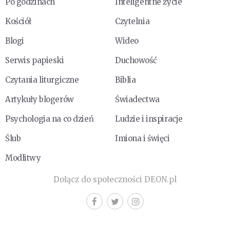
Po godzinach
Inteligentne życie
Kościół
Czytelnia
Blogi
Wideo
Serwis papieski
Duchowość
Czytania liturgiczne
Biblia
Artykuły blogerów
Świadectwa
Psychologia na co dzień
Ludzie i inspiracje
Ślub
Imiona i święci
Modlitwy
Dołącz do społeczności DEON.pl