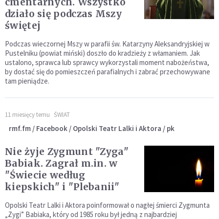
cmentarnych. Wszystko
działo się podczas Mszy
świętej
Podczas wieczornej Mszy w parafii św. Katarzyny Aleksandryjskiej w
Pustelniku (powiat miński) doszło do kradzieży z włamaniem. Jak
ustalono, sprawca lub sprawcy wykorzystali moment nabożeństwa,
by dostać się do pomieszczeń parafialnych i zabrać przechowywane
tam pieniądze.
11 miesięcy temu
ŚWIAT
rmf.fm / Facebook / Opolski Teatr Lalki i Aktora / pk
Nie żyje Zygmunt "Zyga"
Babiak. Zagrał m.in. w
"Świecie według
kiepskich" i "Plebanii"
Opolski Teatr Lalki i Aktora poinformował o nagłej śmierci Zygmunta
„Zygi” Babiaka, który od 1985 roku był jedną z najbardziej