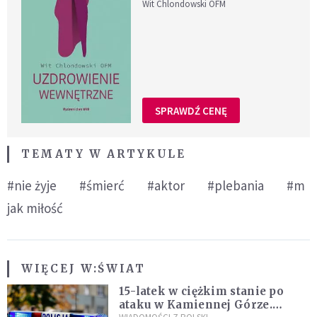
Wit Chlondowski OFM
SPRAWDŹ CENĘ
TEMATY W ARTYKULE
#nie żyje
#śmierć
#aktor
#plebania
#m
jak miłość
WIĘCEJ W:
ŚWIAT
15-latek w ciężkim stanie po
ataku w Kamiennej Górze.