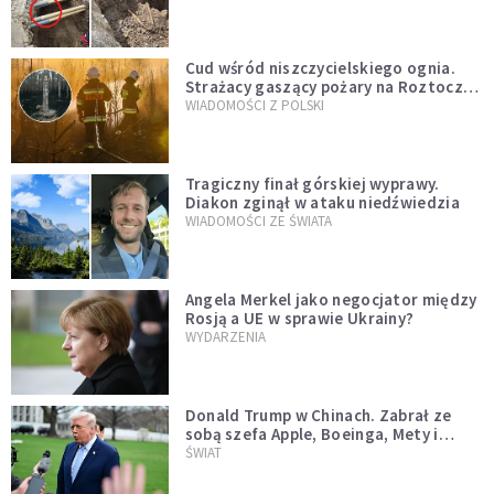
szwedzkiego
Cud wśród niszczycielskiego ognia.
Strażacy gaszący pożary na Roztoczu
opublikowali niezwykłe zdjęcie
WIADOMOŚCI Z POLSKI
Tragiczny finał górskiej wyprawy.
Diakon zginął w ataku niedźwiedzia
WIADOMOŚCI ZE ŚWIATA
Angela Merkel jako negocjator między
Rosją a UE w sprawie Ukrainy?
WYDARZENIA
Donald Trump w Chinach. Zabrał ze
sobą szefa Apple, Boeinga, Mety i
Muska
ŚWIAT