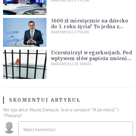
Policja zatrzymała dwóch
WIADOMOŚCI Z POLSKI
nastolatków
3600 zł miesięcznie na dziecko
do 3. roku życia? To jedna z
propozycji programu "Rozwój
WIADOMOŚCI Z POLSKI
Plus"
Uczestniczył w egzekucjach. Pod
wpływem słów papieża zmienił
zdanie
WIADOMOŚCI ZE ŚWIATA
SKOMENTUJ ARTYKUŁ
Nie żyje aktor Maciej Damięcki. Grał w serialach "M jak miłość" i
"Plebania"