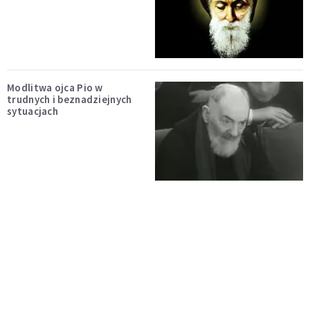
Modlitwa ojca Pio w
trudnych i beznadziejnych
sytuacjach