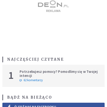
NAJCZĘŚCIEJ CZYTANE
1
Potrzebujesz pomocy? Pomodlimy się w Twojej
intencji
62 komentarzy
BĄDŹ NA BIEŻĄCO
ŚLEDŹ NAS NA FACEBOOKU