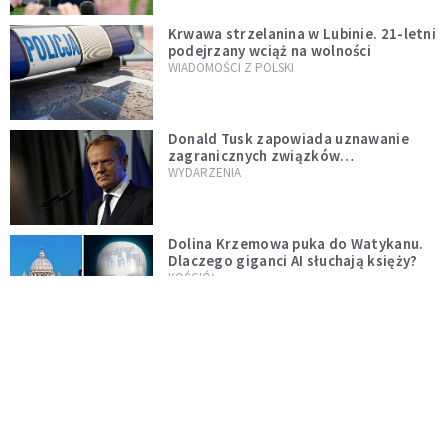
Krwawa strzelanina w Lubinie. 21-letni
podejrzany wciąż na wolności
WIADOMOŚCI Z POLSKI
Donald Tusk zapowiada uznawanie
zagranicznych związków
jednopłciowych. "Państwo oblało ten
WYDARZENIA
test"
Dolina Krzemowa puka do Watykanu.
Dlaczego giganci AI słuchają księży?
KOŚCIÓŁ