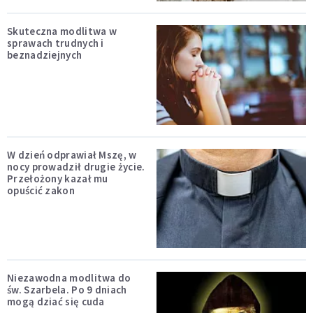
Skuteczna modlitwa w
sprawach trudnych i
beznadziejnych
W dzień odprawiał Mszę, w
nocy prowadził drugie życie.
Przełożony kazał mu
opuścić zakon
Niezawodna modlitwa do
św. Szarbela. Po 9 dniach
mogą dziać się cuda