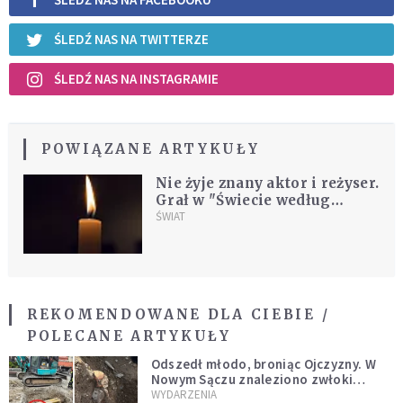
ŚLEDŹ NAS NA TWITTERZE
ŚLEDŹ NAS NA INSTAGRAMIE
POWIĄZANE ARTYKUŁY
Nie żyje znany aktor i reżyser.
Grał w "Świecie według
Kiepskich"
ŚWIAT
REKOMENDOWANE DLA CIEBIE /
POLECANE ARTYKUŁY
Odszedł młodo, broniąc Ojczyzny. W
Nowym Sączu znaleziono zwłoki
mężczyzny z czasów potopu
WYDARZENIA