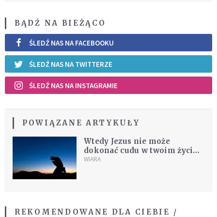
BĄDŹ NA BIEŻĄCO
ŚLEDŹ NAS NA FACEBOOKU
ŚLEDŹ NAS NA TWITTERZE
ŚLEDŹ NAS NA INSTAGRAMIE
POWIĄZANE ARTYKUŁY
Wtedy Jezus nie może
dokonać cudu w twoim życiu,
nawet jeśli gorąco o niego
WIARA
prosisz
REKOMENDOWANE DLA CIEBIE /