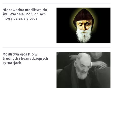
Niezawodna modlitwa do
św. Szarbela. Po 9 dniach
mogą dziać się cuda
Modlitwa ojca Pio w
trudnych i beznadziejnych
sytuacjach