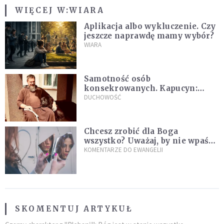
WIĘCEJ W:
WIARA
Aplikacja albo wykluczenie. Czy
jeszcze naprawdę mamy wybór?
WIARA
Samotność osób
konsekrowanych. Kapucyn:
Życie w pojedynkę rzadko jest
DUCHOWOŚĆ
sielanką
Chcesz zrobić dla Boga
wszystko? Uważaj, by nie wpaść
w groźną pułapkę
KOMENTARZE DO EWANGELII
SKOMENTUJ ARTYKUŁ