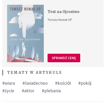
Test na Ojcostwo
Tomasz Nowak OP
SPRAWDŹ CENĘ
TEMATY W ARTYKULE
#wiara
#świadectwo
#kościół
#pokój
#życie
#aktor
#plebania