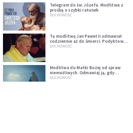
Telegram do św. Józefa. Modlitwa z
prośbą o szybki ratunek
DUCHOWOŚĆ
Tę modlitwę Jan Paweł II odmawiał
codziennie aż do śmierci. Podyktował
mu ją ojciec
DUCHOWOŚĆ
Modlitwa do Matki Bożej od spraw
niemożliwych. Odmawiaj ją, gdy
wszystko idzie źle
DUCHOWOŚĆ
Kościół wobec UFO. Wiara nie wyklucza
życia pozaziemskiego
KOŚCIÓŁ