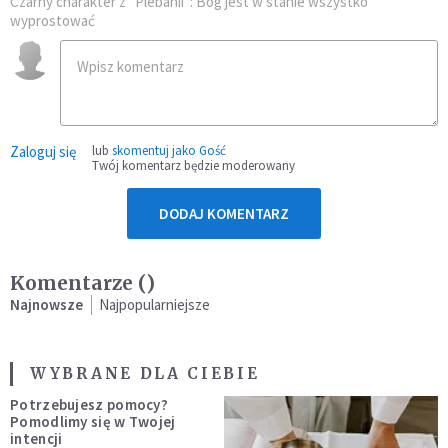
Czarny charakter z "Plebanii": Bóg jest w stanie wszystko
wyprostować
Zaloguj się
lub
skomentuj jako Gość
Twój komentarz będzie moderowany
DODAJ KOMENTARZ
Komentarze (
)
Najnowsze
Najpopularniejsze
WYBRANE DLA CIEBIE
Potrzebujesz pomocy?
Pomodlimy się w Twojej
intencji