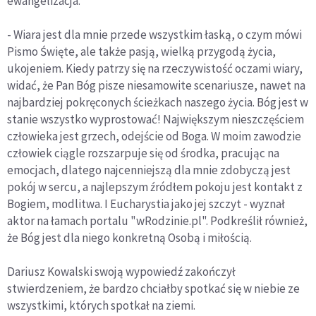
ewangelizacja.
- Wiara jest dla mnie przede wszystkim łaską, o czym mówi
Pismo Święte, ale także pasją, wielką przygodą życia,
ukojeniem. Kiedy patrzy się na rzeczywistość oczami wiary,
widać, że Pan Bóg pisze niesamowite scenariusze, nawet na
najbardziej pokręconych ścieżkach naszego życia. Bóg jest w
stanie wszystko wyprostować! Największym nieszczęściem
człowieka jest grzech, odejście od Boga. W moim zawodzie
człowiek ciągle rozszarpuje się od środka, pracując na
emocjach, dlatego najcenniejszą dla mnie zdobyczą jest
pokój w sercu, a najlepszym źródłem pokoju jest kontakt z
Bogiem, modlitwa. I Eucharystia jako jej szczyt - wyznał
aktor na łamach portalu "wRodzinie.pl". Podkreślił również,
że Bóg jest dla niego konkretną Osobą i miłością.
Dariusz Kowalski swoją wypowiedź zakończył
stwierdzeniem, że bardzo chciałby spotkać się w niebie ze
wszystkimi, których spotkał na ziemi.