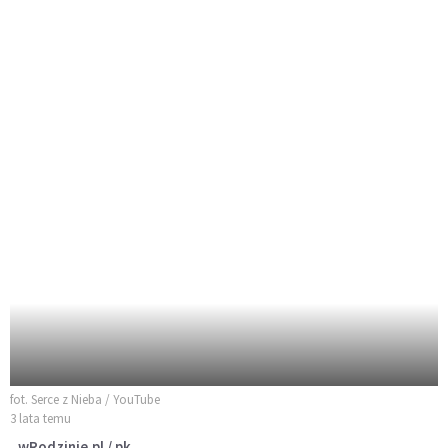
fot. Serce z Nieba / YouTube
3 lata temu
wRodzinie.pl / pk