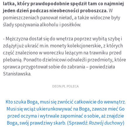
latka, który prawdopodobnie spędził tam co najmniej
jeden dzień podczas nieobecności proboszcza.
W
pomieszczeniach panował nieład, a także widoczne były
ślady spożywania alkoholu i posiłków.
- Mężczyzna dostał się do wnętrza poprzez wybitą szybę i
zdążył już ukraść m.in. monety kolekcjonerskie, z których
część znaleziono w woreczku leżącym na trawniku przed
plebanią. Ponadto dzielnicowi odnaleźli przedmioty, które
sprawca przygotował sobie do zabrania – powiedziała
Stanisławska.
DEON.PL POLECA
Kto szuka Boga, musi się zwrócić całkowicie do wewnątrz.
Musi się wciąż ukierunkowywać na Boga, zawsze mieć Go
przed oczyma i wytrwale zapominać o sobie, aż znajdzie
Boga, swój prawdziwy skarb. (Sprawdź:
Rozwój duchowy
)