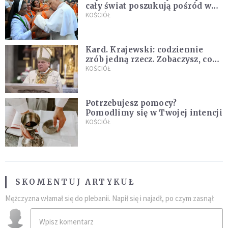
cały świat poszukują pośród was
nowych świętych
KOŚCIÓŁ
Kard. Krajewski: codziennie
zrób jedną rzecz. Zobaczysz, co
stanie się z twoim życiem
KOŚCIÓŁ
Potrzebujesz pomocy?
Pomodlimy się w Twojej intencji
KOŚCIÓŁ
SKOMENTUJ ARTYKUŁ
Mężczyzna włamał się do plebanii. Napił się i najadł, po czym zasnął