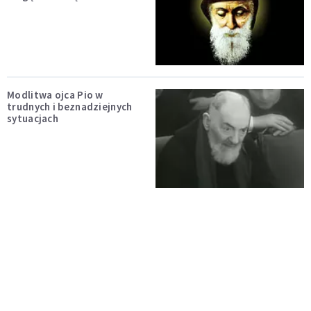
Modlitwa ojca Pio w
trudnych i beznadziejnych
sytuacjach