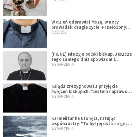
W dzień odprawiał Mszę, w nocy
prowadził drugie życie. Przełożony
kazał mu opuścić zakon
KOŚCIÓŁ
[PILNE] Nie żyje polski biskup. Jeszcze
tego samego dnia spowiadał i
sprawował Mszę świętą
WYDARZENIA
Ksiądz zrezygnował z przyjęcia
święceń biskupich. "Jestem naprawdę
niegodny"
WYDARZENIA
Karmelitanka utonęła, ratując
współsiostry. "To był jej ostatni gest
miłości"
WYDARZENIA