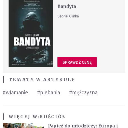
Bandyta
Gabriel Glinka
SPRAWDŹ CENĘ
TEMATY W ARTYKULE
#włamanie
#plebania
#mężczyzna
WIĘCEJ W:
KOŚCIÓŁ
Papież do młodzieży: Europa i