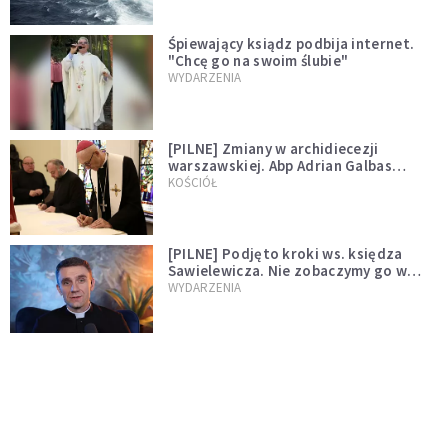
Śpiewający ksiądz podbija internet.
"Chcę go na swoim ślubie"
WYDARZENIA
[PILNE] Zmiany w archidiecezji
warszawskiej. Abp Adrian Galbas
wręczył dekrety nowym proboszczom
KOŚCIÓŁ
[PILNE] Podjęto kroki ws. księdza
Sawielewicza. Nie zobaczymy go w
mediach
WYDARZENIA