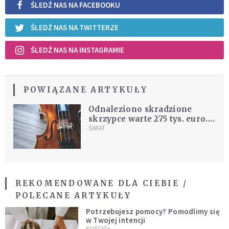
ŚLEDŹ NAS NA FACEBOOKU
ŚLEDŹ NAS NA TWITTERZE
ŚLEDŹ NAS NA INSTAGRAMIE
POWIĄZANE ARTYKUŁY
Odnaleziono skradzione
skrzypce warte 275 tys. euro.
Złodziej sprzedał je za 200
ŚWIAT
euro
REKOMENDOWANE DLA CIEBIE /
POLECANE ARTYKUŁY
Potrzebujesz pomocy? Pomodlimy się
w Twojej intencji
KOŚCIÓŁ