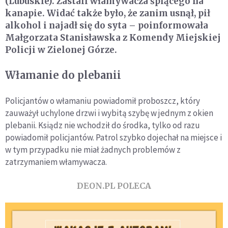
(Lubuskie). Zastali włamywacza śpiącego na
kanapie. Widać także było, że zanim usnął, pił
alkohol i najadł się do syta – poinformowała
Małgorzata Stanisławska z Komendy Miejskiej
Policji w Zielonej Górze.
Włamanie do plebanii
Policjantów o włamaniu powiadomił proboszcz, który
zauważył uchylone drzwi i wybitą szybę w jednym z okien
plebanii. Ksiądz nie wchodził do środka, tylko od razu
powiadomił policjantów. Patrol szybko dojechał na miejsce i
w tym przypadku nie miał żadnych problemów z
zatrzymaniem włamywacza.
DEON.PL POLECA