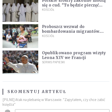
Polskie siostry zakonne modlą
się o cud. "To będzie pieczęć
Pana Boga dla naszej wiary"
KOŚCIÓŁ
Proboszcz wezwał do
bombardowania migrantów.
"Masowy ogień przeciwko
KOŚCIÓŁ
najeźdźcom!"
Opublikowano program wizyty
Leona XIV we Francji
SERWIS PAPIESKI
SKOMENTUJ ARTYKUŁ
[PILNE] Atak na plebanię w Warszawie. "Zapytałem, czy chce zabić
księdza"