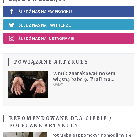
ŚLEDŹ NAS NA FACEBOOKU
ŚLEDŹ NAS NA TWITTERZE
ŚLEDŹ NAS NA INSTAGRAMIE
POWIĄZANE ARTYKUŁY
Wnuk zaatakował nożem
włąsną babcię. Trafi na
obserwację psychiatryczną
ŚWIAT
REKOMENDOWANE DLA CIEBIE /
POLECANE ARTYKUŁY
Potrzebujesz pomocy? Pomodlimy się