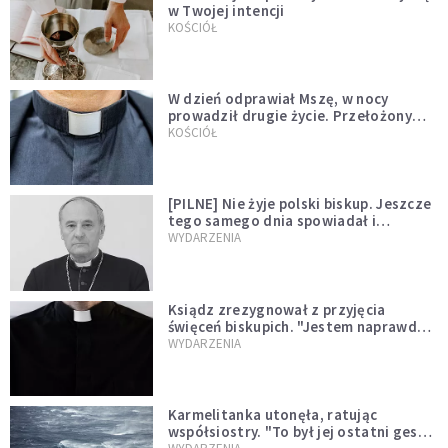
w Twojej intencji
KOŚCIÓŁ
W dzień odprawiał Mszę, w nocy
prowadził drugie życie. Przełożony
kazał mu opuścić zakon
KOŚCIÓŁ
[PILNE] Nie żyje polski biskup. Jeszcze
tego samego dnia spowiadał i
sprawował Mszę świętą
WYDARZENIA
Ksiądz zrezygnował z przyjęcia
święceń biskupich. "Jestem naprawdę
niegodny"
WYDARZENIA
Karmelitanka utonęła, ratując
współsiostry. "To był jej ostatni gest