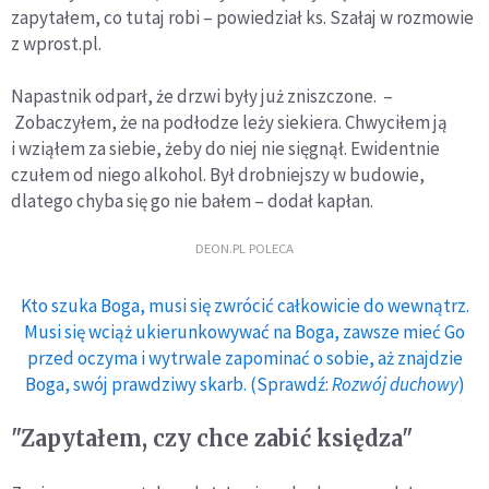
zapytałem, co tutaj robi – powiedział ks. Szałaj w rozmowie
z wprost.pl.
Napastnik odparł, że drzwi były już zniszczone. –
Zobaczyłem, że na podłodze leży siekiera. Chwyciłem ją
i wziąłem za siebie, żeby do niej nie sięgnął. Ewidentnie
czułem od niego alkohol. Był drobniejszy w budowie,
dlatego chyba się go nie bałem – dodał kapłan.
DEON.PL POLECA
Kto szuka Boga, musi się zwrócić całkowicie do wewnątrz.
Musi się wciąż ukierunkowywać na Boga, zawsze mieć Go
przed oczyma i wytrwale zapominać o sobie, aż znajdzie
Boga, swój prawdziwy skarb. (Sprawdź:
Rozwój duchowy
)
"Zapytałem, czy chce zabić księdza"