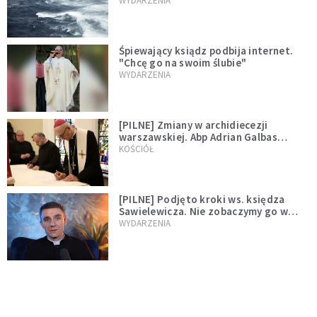
miłości"
WYDARZENIA
Śpiewający ksiądz podbija internet.
"Chcę go na swoim ślubie"
WYDARZENIA
[PILNE] Zmiany w archidiecezji
warszawskiej. Abp Adrian Galbas
wręczył dekrety nowym proboszczom
KOŚCIÓŁ
[PILNE] Podjęto kroki ws. księdza
Sawielewicza. Nie zobaczymy go w
mediach
WYDARZENIA