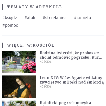
TEMATY W ARTYKULE
#ksiądz
#atak
#strzelanina
#kobieta
#pomoc
WIĘCEJ W:
KOŚCIÓŁ
Rodzina twierdzi, że proboszcz
chciał odmówić pogrzebu. Kuria
zapowiada wyjaśnienia
KOŚCIÓŁ
Leon XIV: W św. Agacie widzimy
zwycięstwo miłości nad śmiercią
KOŚCIÓŁ
Katolicki pogrzeb muzyka