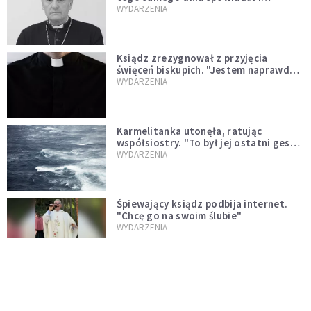
sprawował Mszę świętą
WYDARZENIA
Ksiądz zrezygnował z przyjęcia
święceń biskupich. "Jestem naprawdę
niegodny"
WYDARZENIA
Karmelitanka utonęła, ratując
współsiostry. "To był jej ostatni gest
miłości"
WYDARZENIA
Śpiewający ksiądz podbija internet.
"Chcę go na swoim ślubie"
WYDARZENIA
[PILNE] Zmiany w archidiecezji
warszawskiej. Abp Adrian Galbas
wręczył dekrety nowym proboszczom
KOŚCIÓŁ