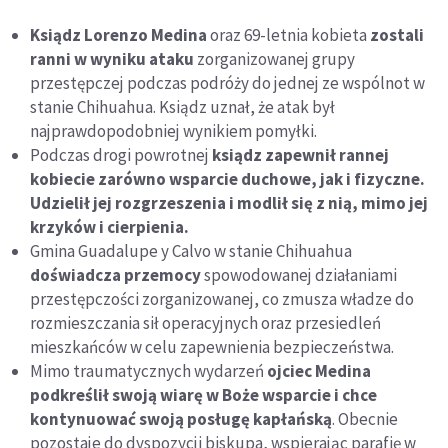
Ksiądz Lorenzo Medina
oraz 69-letnia kobieta
zostali
ranni w wyniku ataku
zorganizowanej grupy
przestępczej podczas podróży do jednej ze wspólnot w
stanie Chihuahua. Ksiądz uznał, że atak był
najprawdopodobniej wynikiem pomyłki.
Podczas drogi powrotnej
ksiądz zapewnił rannej
kobiecie zarówno wsparcie duchowe, jak i fizyczne.
Udzielił jej rozgrzeszenia i modlił się z nią, mimo jej
krzyków i cierpienia.
Gmina Guadalupe y Calvo w stanie Chihuahua
doświadcza przemocy
spowodowanej działaniami
przestępczości zorganizowanej, co zmusza władze do
rozmieszczania sił operacyjnych oraz przesiedleń
mieszkańców w celu zapewnienia bezpieczeństwa.
Mimo traumatycznych wydarzeń
ojciec Medina
podkreślił swoją wiarę w Boże wsparcie i chce
kontynuować swoją posługę kapłańską
. Obecnie
pozostaje do dyspozycji biskupa, wspierając parafię w