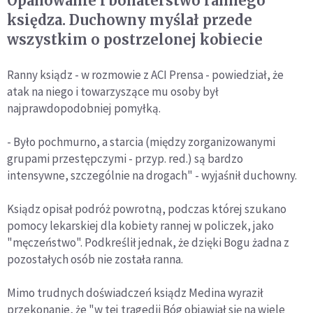
Opanowanie i bohaterstwo rannego
księdza. Duchowny myślał przede
wszystkim o postrzelonej kobiecie
Ranny ksiądz - w rozmowie z ACI Prensa - powiedział, że
atak na niego i towarzyszące mu osoby był
najprawdopodobniej pomyłką.
- Było pochmurno, a starcia (między zorganizowanymi
grupami przestępczymi - przyp. red.) są bardzo
intensywne, szczególnie na drogach" - wyjaśnił duchowny.
Ksiądz opisał podróż powrotną, podczas której szukano
pomocy lekarskiej dla kobiety rannej w policzek, jako
"męczeństwo". Podkreślił jednak, że dzięki Bogu żadna z
pozostałych osób nie została ranna.
Mimo trudnych doświadczeń ksiądz Medina wyraził
przekonanie, że "w tej tragedii Bóg objawiał się na wiele