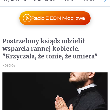
Radio DEON Modlitwa
Postrzelony ksiądz udzielił
wsparcia rannej kobiecie.
"Krzyczała, że ​​tonie, że umiera"
KOŚCIÓŁ