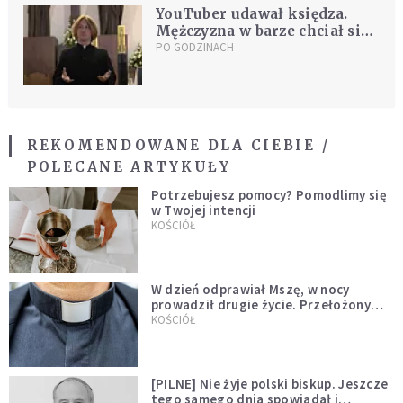
YouTuber udawał księdza.
Mężczyzna w barze chciał się
u niego wyspowiadać
PO GODZINACH
REKOMENDOWANE DLA CIEBIE /
POLECANE ARTYKUŁY
Potrzebujesz pomocy? Pomodlimy się
w Twojej intencji
KOŚCIÓŁ
W dzień odprawiał Mszę, w nocy
prowadził drugie życie. Przełożony
kazał mu opuścić zakon
KOŚCIÓŁ
[PILNE] Nie żyje polski biskup. Jeszcze
tego samego dnia spowiadał i