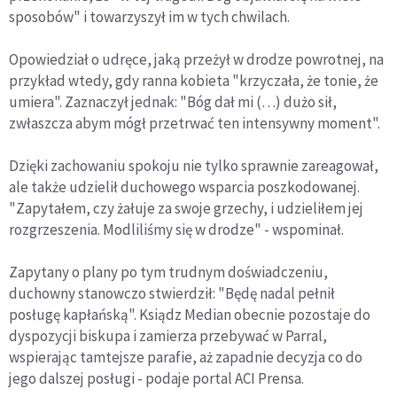
sposobów" i towarzyszył im w tych chwilach.
Opowiedział o udręce, jaką przeżył w drodze powrotnej, na
przykład wtedy, gdy ranna kobieta "krzyczała, że ​​tonie, że
umiera". Zaznaczył jednak: "Bóg dał mi (…) dużo sił,
zwłaszcza abym mógł przetrwać ten intensywny moment".
Dzięki zachowaniu spokoju nie tylko sprawnie zareagował,
ale także udzielił duchowego wsparcia poszkodowanej.
"Zapytałem, czy żałuje za swoje grzechy, i udzieliłem jej
rozgrzeszenia. Modliliśmy się w drodze" - wspominał.
Zapytany o plany po tym trudnym doświadczeniu,
duchowny stanowczo stwierdził: "Będę nadal pełnił
posługę kapłańską". Ksiądz Median obecnie pozostaje do
dyspozycji biskupa i zamierza przebywać w Parral,
wspierając tamtejsze parafie, aż zapadnie decyzja co do
jego dalszej posługi - podaje portal ACI Prensa.