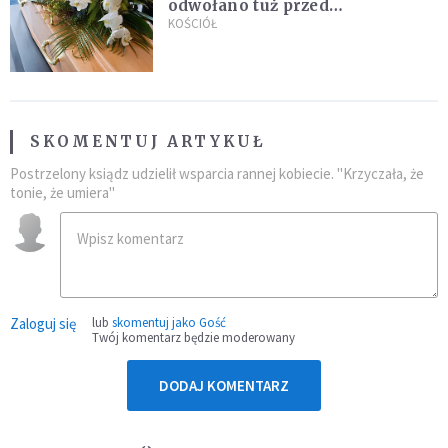
odwołano tuż przed
uroczystością. Powodem była
KOŚCIÓŁ
przynależność do masonerii
SKOMENTUJ ARTYKUŁ
Postrzelony ksiądz udzielił wsparcia rannej kobiecie. "Krzyczała, że ​​
tonie, że umiera"
Zaloguj się
lub
skomentuj jako Gość
Twój komentarz będzie moderowany
DODAJ KOMENTARZ