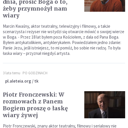
dnia, prosić Boga o to,
żeby przymnożył nam
wiary
Marcin Kwaśny, aktor teatralny, telewizyjny i filmowy, a także
scenarzysta i reżyser nie wstydzi się otwarcie mówić o swojej wierze
w Boga. - Przez 18 lat byłem poza Kościołem, z dala od Pana Boga.
Byłem antykatolikiem, antyklerykałem. Powiedziałem jedno zdanie:
Panie Jezu, jeśli istniejesz, to mi pomóż, bo sobie nie radzę. To była
łaska wiary – przyznał niegdyś artysta.
3 lata temu
PO GODZINACH
pl.aleteia.org / tk
Piotr Fronczewski: W
rozmowach z Panem
Bogiem proszę o łaskę
wiary żywej
Piotr Fronczewski, znany aktor teatralny, filmowy i serialowy nie