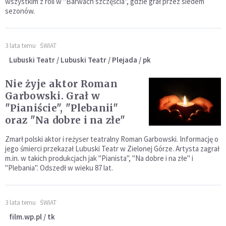
wszystkim z roli w "Barwach szczęścia", gdzie grał przez siedem
sezonów.
3 lata temu
ŚWIAT
Lubuski Teatr / Lubuski Teatr / Plejada / pk
Nie żyje aktor Roman
Garbowski. Grał w
"Pianiście", "Plebanii"
oraz "Na dobre i na złe"
Zmarł polski aktor i reżyser teatralny Roman Garbowski. Informację o
jego śmierci przekazał Lubuski Teatr w Zielonej Górze. Artysta zagrał
m.in. w takich produkcjach jak "Pianista", "Na dobre i na złe" i
"Plebania". Odszedł w wieku 87 lat.
3 lata temu
ŚWIAT
film.wp.pl / tk