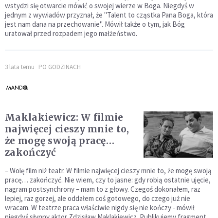
wstydzi się otwarcie mówić o swojej wierze w Boga. Niegdyś w
jednym z wywiadów przyznał, że "Talent to cząstka Pana Boga, która
jest nam dana na przechowanie". Mówił także o tym, jak Bóg
uratował przed rozpadem jego małżeństwo.
3 lata temu
PO GODZINACH
Maklakiewicz: W filmie
najwięcej cieszy mnie to,
że mogę swoją pracę…
zakończyć
– Wolę film niż teatr. W filmie najwięcej cieszy mnie to, że mogę swoją
pracę… zakończyć. Nie wiem, czy to jasne: gdy robią ostatnie ujęcie,
nagram postsynchrony – mam to z głowy. Czegoś dokonałem, raz
lepiej, raz gorzej, ale oddałem coś gotowego, do czego już nie
wracam. W teatrze praca właściwie nigdy się nie kończy - mówił
niegdyś słynny aktor Zdzisław Maklakiewicz. Publikujemy fragment