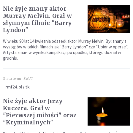
Nie żyje znany aktor
Murray Melvin. Grał w
słynnym filmie "Barry
Lyndon"
W wieku 90 lat 14 kwietnia odszedł aktor Murray Melvin. Był znany z
występów w takich filmach jak "Barry Lyndon" czy "Upiór w operze".
Artysta zmarł w wyniku komplikacji po upadku, którego doznał w
grudniu.
3 lata temu
ŚWIAT
rmf24.pl / tk
Nie żyje aktor Jerzy
Kuczera. Grał w
"Pierwszej miłości" oraz
"Kryminalnych"