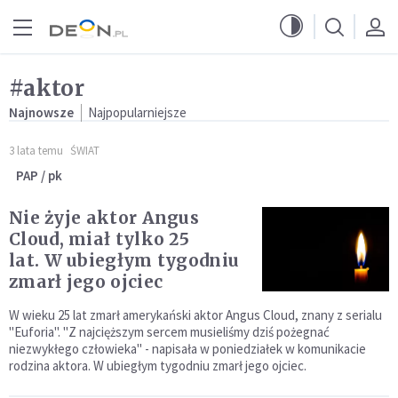
Przejdź do menu głównego
Przejdź do treści
#aktor
Najnowsze
Najpopularniejsze
3 lata temu
ŚWIAT
PAP / pk
Nie żyje aktor Angus
Cloud, miał tylko 25
lat. W ubiegłym tygodniu
zmarł jego ojciec
W wieku 25 lat zmarł amerykański aktor Angus Cloud, znany z serialu
"Euforia". "Z najcięższym sercem musieliśmy dziś pożegnać
niezwykłego człowieka" - napisała w poniedziałek w komunikacie
rodzina aktora. W ubiegłym tygodniu zmarł jego ojciec.