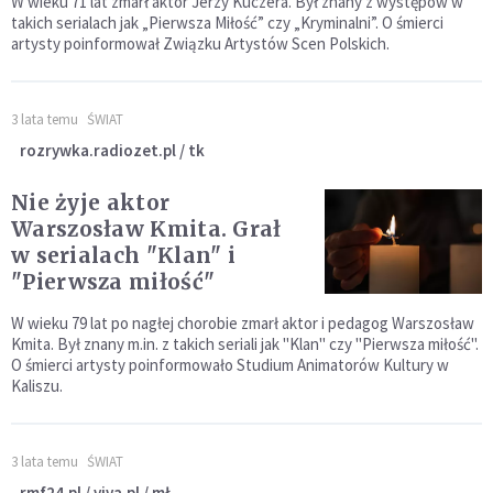
W wieku 71 lat zmarł aktor Jerzy Kuczera. Był znany z występów w
takich serialach jak „Pierwsza Miłość” czy „Kryminalni”. O śmierci
artysty poinformował Związku Artystów Scen Polskich.
3 lata temu
ŚWIAT
rozrywka.radiozet.pl / tk
Nie żyje aktor
Warszosław Kmita. Grał
w serialach "Klan" i
"Pierwsza miłość"
W wieku 79 lat po nagłej chorobie zmarł aktor i pedagog Warszosław
Kmita. Był znany m.in. z takich seriali jak "Klan" czy "Pierwsza miłość".
O śmierci artysty poinformowało Studium Animatorów Kultury w
Kaliszu.
3 lata temu
ŚWIAT
rmf24.pl / viva.pl / mł