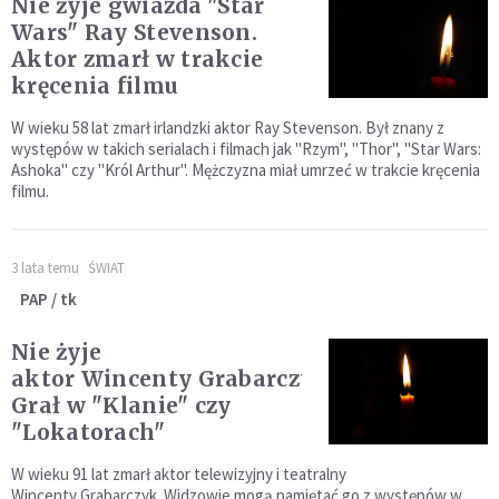
Nie żyje gwiazda "Star
Wars" Ray Stevenson.
Aktor zmarł w trakcie
kręcenia filmu
W wieku 58 lat zmarł irlandzki aktor Ray Stevenson. Był znany z
występów w takich serialach i filmach jak "Rzym", "Thor", "Star Wars:
Ashoka" czy "Król Arthur". Mężczyzna miał umrzeć w trakcie kręcenia
filmu.
3 lata temu
ŚWIAT
PAP / tk
Nie żyje
aktor Wincenty Grabarczyk.
Grał w "Klanie" czy
"Lokatorach"
W wieku 91 lat zmarł aktor telewizyjny i teatralny
Wincenty Grabarczyk. Widzowie mogą pamiętać go z występów w