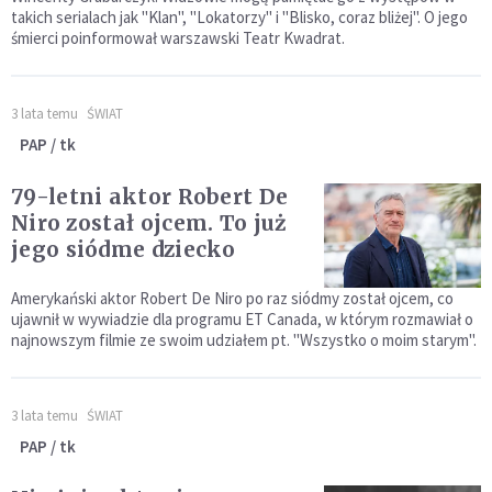
takich serialach jak "Klan", "Lokatorzy" i "Blisko, coraz bliżej". O jego
śmierci poinformował warszawski Teatr Kwadrat.
3 lata temu
ŚWIAT
PAP / tk
79-letni aktor Robert De
Niro został ojcem. To już
jego siódme dziecko
Amerykański aktor Robert De Niro po raz siódmy został ojcem, co
ujawnił w wywiadzie dla programu ET Canada, w którym rozmawiał o
najnowszym filmie ze swoim udziałem pt. "Wszystko o moim starym".
3 lata temu
ŚWIAT
PAP / tk