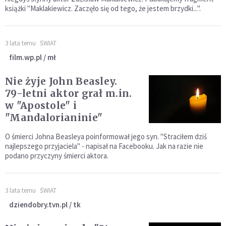
książki "Maklakiewicz. Zaczęło się od tego, że jestem brzydki...".
3 lata temu
ŚWIAT
film.wp.pl / mł
Nie żyje John Beasley.
79-letni aktor grał m.in.
w "Apostole" i
"Mandalorianinie"
O śmierci Johna Beasleya poinformował jego syn. "Straciłem dziś
najlepszego przyjaciela" - napisał na Facebooku. Jak na razie nie
podano przyczyny śmierci aktora.
3 lata temu
ŚWIAT
dziendobry.tvn.pl / tk