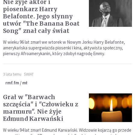
Nie żyje aktor i
piosenkarz Harry
Belafonte. Jego słynny
utwór "The Banana Boat
Song" znał cały świat
W wieku 96 lat zmarł we wtorek w Nowym Jorku Harry Belafonte,
amerykańska supergwiazda piosenki i kina, aktywista społeczny,
pierwszy Afroamerykanin, który zdobył nagrodę Emmy.
3 lata temu
ŚWIAT
rmf.fm / mł
Grał w "Barwach
szczęścia" i "Człowieku z
marmuru". Nie żyje
Edmund Karwański
W wieku 94 lat zmarł Edmund Karwański. Widzowie kojarzą go przede