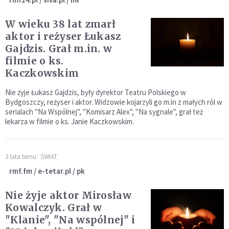
W wieku 38 lat zmarł
aktor i reżyser Łukasz
Gajdzis. Grał m.in. w
filmie o ks.
Kaczkowskim
Nie żyje Łukasz Gajdzis, były dyrektor Teatru Polskiego w
Bydgoszczy, reżyser i aktor. Widzowie kojarzyli go m.in z małych ról w
serialach "Na Wspólnej", "Komisarz Alex", "Na sygnale", grał też
lekarza w filmie o ks. Janie Kaczkowskim.
3 lata temu
ŚWIAT
rmf.fm / e-tetar.pl / pk
Nie żyje aktor Mirosław
Kowalczyk. Grał w
"Klanie", "Na wspólnej" i