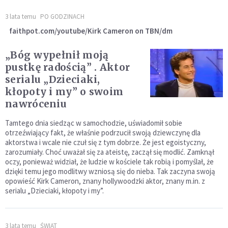
3 lata temu
PO GODZINACH
faithpot.com/youtube/Kirk Cameron on TBN/dm
„Bóg wypełnił moją
pustkę radością” . Aktor
serialu „Dzieciaki,
kłopoty i my” o swoim
nawróceniu
Tamtego dnia siedząc w samochodzie, uświadomił sobie
otrzeźwiający fakt, że właśnie podrzucił swoją dziewczynę dla
aktorstwa i wcale nie czuł się z tym dobrze. Że jest egoistyczny,
zarozumiały. Choć uważał się za ateistę, zaczął się modlić. Zamknął
oczy, ponieważ widział, że ludzie w kościele tak robią i pomyślał, że
dzięki temu jego modlitwy wzniosą się do nieba. Tak zaczyna swoją
opowieść Kirk Cameron, znany hollywoodzki aktor, znany m.in. z
serialu „Dzieciaki, kłopoty i my”.
3 lata temu
ŚWIAT