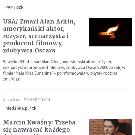
PAP / pzk
USA/ Zmarł Alan Arkin,
amerykański aktor,
reżyser, scenarzysta i
producent filmowy,
zdobywca Oscara
W wieku 89 lat zmarł Alan Arkin, amerykański aktor, reżyser,
scenarzysta i producent filmowy, zdobywca Oscara 2006 za rolę w
filmie ‘Mała Miss Sunshine’ – poinformowała w piątek rodzina
zmarłego.
3 lata temu
PO GODZINACH
niedziela.pl / tk
Marcin Kwaśny: Trzeba
się nawracać każdego