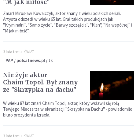
"M jak miłość"
Zmarł Mirosław Kowalczyk, aktor znany z wielu polskich seriali.
Artysta odszedł w wieku 65 lat. Grał takich produkcjach jak
"Kryminalni", "Samo życie", "Barwy szczęścia", "Klan", "Na wspólnej" i
"M jak miłość".
3 lata temu
ŚWIAT
PAP / polsatnews.pl / tk
Nie żyje aktor
Chaim Topol. Był znany
ze "Skrzypka na dachu"
W wieku 87 lat zmarł Chaim Topol, aktor, który wsławił się rolą
Tewjego Mleczarza w ekranizacji "Skrzypka na Dachu" - powiadomiło
biuro prezydenta Izraela.
3 lata temu
ŚWIAT