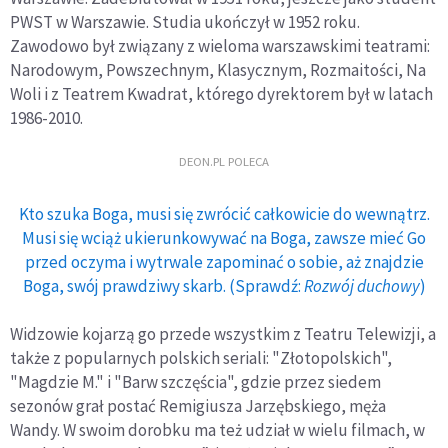
PWST w Warszawie. Studia ukończył w 1952 roku.
Zawodowo był związany z wieloma warszawskimi teatrami:
Narodowym, Powszechnym, Klasycznym, Rozmaitości, Na
Woli i z Teatrem Kwadrat, którego dyrektorem był w latach
1986-2010.
DEON.PL POLECA
Kto szuka Boga, musi się zwrócić całkowicie do wewnątrz.
Musi się wciąż ukierunkowywać na Boga, zawsze mieć Go
przed oczyma i wytrwale zapominać o sobie, aż znajdzie
Boga, swój prawdziwy skarb. (Sprawdź:
Rozwój duchowy
)
Widzowie kojarzą go przede wszystkim z Teatru Telewizji, a
także z popularnych polskich seriali: "Złotopolskich",
"Magdzie M." i "Barw szczęścia", gdzie przez siedem
sezonów grał postać Remigiusza Jarzębskiego, męża
Wandy. W swoim dorobku ma też udział w wielu filmach, w