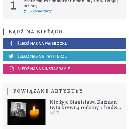
1
Potrzebujesz pomocy? Pomodlimy się w Twojej
intencji
62 komentarzy
BĄDŹ NA BIEŻĄCO
ŚLEDŹ NAS NA FACEBOOKU
ŚLEDŹ NAS NA TWITTERZE
ŚLEDŹ NAS NA INSTAGRAMIE
POWIĄZANE ARTYKUŁY
Nie żyje Stanisława Kuźniar.
Była krewną rodziny Ulmów i
chrzestną Władzia Ulmy
ŚWIAT