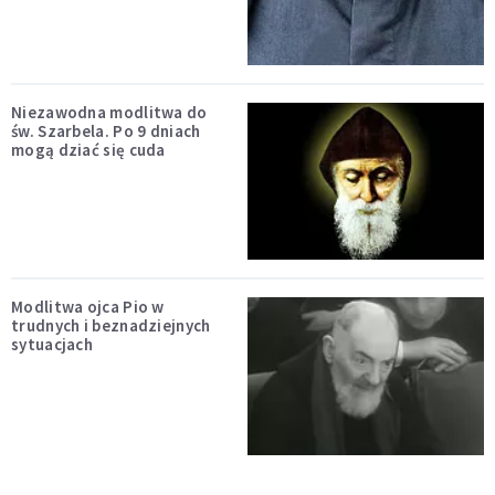
Niezawodna modlitwa do
św. Szarbela. Po 9 dniach
mogą dziać się cuda
Modlitwa ojca Pio w
trudnych i beznadziejnych
sytuacjach