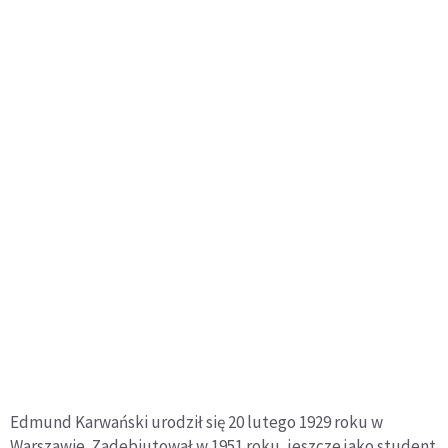
Edmund Karwański urodził się 20 lutego 1929 roku w
Warszawie. Zadebiutował w 1951 roku, jeszcze jako student