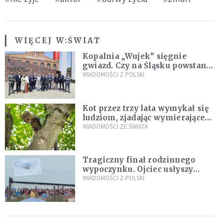
WIĘCEJ W:
ŚWIAT
Kopalnia „Wujek” sięgnie
gwiazd. Czy na Śląsku powstanie
„Dolina Krzemowa”?
WIADOMOŚCI Z POLSKI
Kot przez trzy lata wymykał się
ludziom, zjadając wymierające
kaczki. W końcu popełnił
WIADOMOŚCI ZE ŚWIATA
fatalny błąd
Tragiczny finał rodzinnego
wypoczynku. Ojciec usłyszy
zarzuty
WIADOMOŚCI Z POLSKI