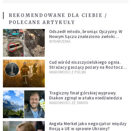
REKOMENDOWANE DLA CIEBIE /
POLECANE ARTYKUŁY
Odszedł młodo, broniąc Ojczyzny. W
Nowym Sączu znaleziono zwłoki
mężczyzny z czasów potopu
WYDARZENIA
szwedzkiego
Cud wśród niszczycielskiego ognia.
Strażacy gaszący pożary na Roztoczu
opublikowali niezwykłe zdjęcie
WIADOMOŚCI Z POLSKI
Tragiczny finał górskiej wyprawy.
Diakon zginął w ataku niedźwiedzia
WIADOMOŚCI ZE ŚWIATA
Angela Merkel jako negocjator między
Rosją a UE w sprawie Ukrainy?