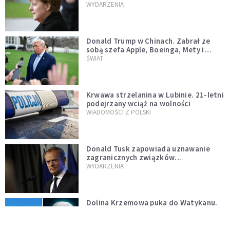
WYDARZENIA
Donald Trump w Chinach. Zabrał ze
sobą szefa Apple, Boeinga, Mety i
Muska
ŚWIAT
Krwawa strzelanina w Lubinie. 21-letni
podejrzany wciąż na wolności
WIADOMOŚCI Z POLSKI
Donald Tusk zapowiada uznawanie
zagranicznych związków
jednopłciowych. "Państwo oblało ten
WYDARZENIA
test"
Dolina Krzemowa puka do Watykanu.
Dlaczego giganci AI słuchają księży?
KOŚCIÓŁ