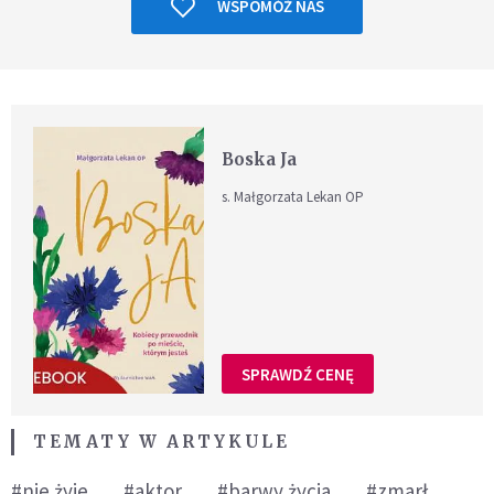
WSPOMÓŻ NAS
Boska Ja
s. Małgorzata Lekan OP
SPRAWDŹ CENĘ
TEMATY W ARTYKULE
#nie żyje
#aktor
#barwy życia
#zmarł