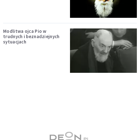
Modlitwa ojca Pio w
trudnych i beznadziejnych
sytuacjach