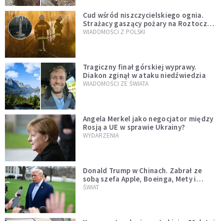
Cud wśród niszczycielskiego ognia.
Strażacy gaszący pożary na Roztoczu
opublikowali niezwykłe zdjęcie
WIADOMOŚCI Z POLSKI
Tragiczny finał górskiej wyprawy.
Diakon zginął w ataku niedźwiedzia
WIADOMOŚCI ZE ŚWIATA
Angela Merkel jako negocjator między
Rosją a UE w sprawie Ukrainy?
WYDARZENIA
Donald Trump w Chinach. Zabrał ze
sobą szefa Apple, Boeinga, Mety i
Muska
ŚWIAT