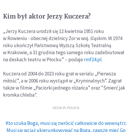
Kim był aktor Jerzy Kuczera?
„Jerzy Kuczera urodził się 12 kwietnia 1951 roku
w Rowieniu - obecnej dzielnicy Żor w woj. śląskim. W 1974
roku ukończył Państwową Wyższą Szkołę Teatralną
w Krakowie, a 31 grudnia tego samego roku zadebiutował
na deskach teatru w Płocku” – podaje
rmf24.pl
.
Kuczera od 2004 do 2023 roku grał w serialu „Pierwsza
miłość”, a w 2006 roku wystąpił w „Kryminalnych”. Zagrał
także w filmie „Paciorki jednego różańca” oraz "Śmierć jak
kromka chleba".
DEON.PL POLECA
Kto szuka Boga, musi się zwrócić całkowicie do wewnątrz.
Musi się wciąż ukierunkowywać na Boga, zawsze mieć Go