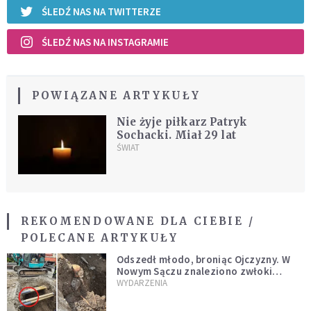
ŚLEDŹ NAS NA TWITTERZE
ŚLEDŹ NAS NA INSTAGRAMIE
POWIĄZANE ARTYKUŁY
Nie żyje piłkarz Patryk
Sochacki. Miał 29 lat
ŚWIAT
REKOMENDOWANE DLA CIEBIE /
POLECANE ARTYKUŁY
Odszedł młodo, broniąc Ojczyzny. W
Nowym Sączu znaleziono zwłoki
mężczyzny z czasów potopu
WYDARZENIA
szwedzkiego