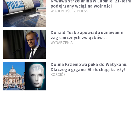
Krwawa strzelanina w Lubinie. 21-letni
podejrzany wciąż na wolności
WIADOMOŚCI Z POLSKI
Donald Tusk zapowiada uznawanie
zagranicznych związków
jednopłciowych. "Państwo oblało ten
WYDARZENIA
test"
Dolina Krzemowa puka do Watykanu.
Dlaczego giganci AI słuchają księży?
KOŚCIÓŁ