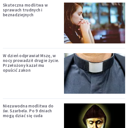
Skuteczna modlitwa w
sprawach trudnych i
beznadziejnych
W dzień odprawiał Mszę, w
nocy prowadził drugie życie.
Przełożony kazał mu
opuścić zakon
Niezawodna modlitwa do
św. Szarbela. Po 9 dniach
mogą dziać się cuda