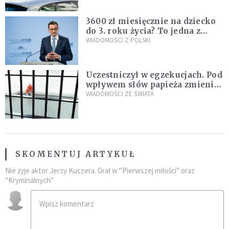
3600 zł miesięcznie na dziecko
do 3. roku życia? To jedna z
propozycji programu "Rozwój
WIADOMOŚCI Z POLSKI
Plus"
Uczestniczył w egzekucjach. Pod
wpływem słów papieża zmienił
zdanie
WIADOMOŚCI ZE ŚWIATA
SKOMENTUJ ARTYKUŁ
Nie żyje aktor Jerzy Kuczera. Grał w "Pierwszej miłości" oraz
"Kryminalnych"