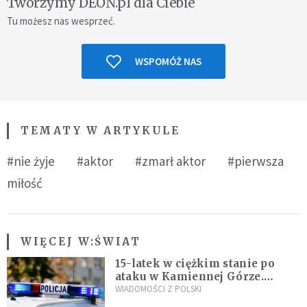
Tworzymy DEON.pl dla Ciebie
Tu możesz nas wesprzeć.
WSPOMÓŻ NAS
TEMATY W ARTYKULE
#nie żyje
#aktor
#zmarł aktor
#pierwsza
miłość
WIĘCEJ W:
ŚWIAT
15-latek w ciężkim stanie po
ataku w Kamiennej Górze.
Policja zatrzymała dwóch
WIADOMOŚCI Z POLSKI
nastolatków