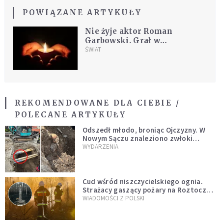
POWIĄZANE ARTYKUŁY
Nie żyje aktor Roman
Garbowski. Grał w
"Pianiście", "Plebanii" oraz
ŚWIAT
"Na dobre i na złe"
REKOMENDOWANE DLA CIEBIE /
POLECANE ARTYKUŁY
Odszedł młodo, broniąc Ojczyzny. W
Nowym Sączu znaleziono zwłoki
mężczyzny z czasów potopu
WYDARZENIA
szwedzkiego
Cud wśród niszczycielskiego ognia.
Strażacy gaszący pożary na Roztoczu
opublikowali niezwykłe zdjęcie
WIADOMOŚCI Z POLSKI