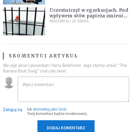
Uczestniczył w egzekucjach. Pod
wpływem słów papieża zmienił
zdanie
WIADOMOŚCI ZE ŚWIATA
SKOMENTUJ ARTYKUŁ
Nie żyje aktor i piosenkarz Harry Belafonte. Jego słynny utwór "The
Banana Boat Song" znał cały świat
Zaloguj się
lub
skomentuj jako Gość
Twój komentarz będzie moderowany
DODAJ KOMENTARZ