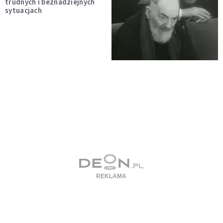
trudnych i beznadziejnych
sytuacjach