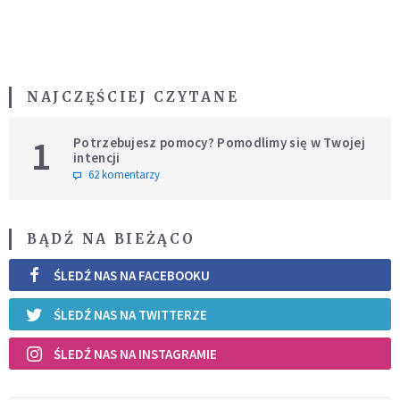
NAJCZĘŚCIEJ CZYTANE
1
Potrzebujesz pomocy? Pomodlimy się w Twojej
intencji
62 komentarzy
BĄDŹ NA BIEŻĄCO
ŚLEDŹ NAS NA FACEBOOKU
ŚLEDŹ NAS NA TWITTERZE
ŚLEDŹ NAS NA INSTAGRAMIE