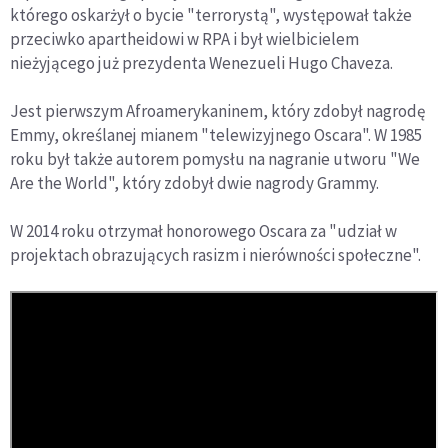
którego oskarżył o bycie "terrorystą", występował także
przeciwko apartheidowi w RPA i był wielbicielem
nieżyjącego już prezydenta Wenezueli Hugo Chaveza.
Jest pierwszym Afroamerykaninem, który zdobył nagrodę
Emmy, określanej mianem "telewizyjnego Oscara". W 1985
roku był także autorem pomysłu na nagranie utworu "We
Are the World", który zdobył dwie nagrody Grammy.
W 2014 roku otrzymał honorowego Oscara za "udział w
projektach obrazujących rasizm i nierówności społeczne".