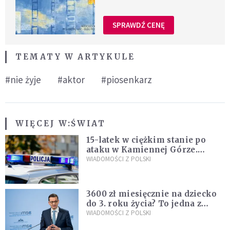
SPRAWDŹ CENĘ
TEMATY W ARTYKULE
#nie żyje
#aktor
#piosenkarz
WIĘCEJ W:
ŚWIAT
15-latek w ciężkim stanie po
ataku w Kamiennej Górze.
Policja zatrzymała dwóch
WIADOMOŚCI Z POLSKI
nastolatków
3600 zł miesięcznie na dziecko
do 3. roku życia? To jedna z
propozycji programu "Rozwój
WIADOMOŚCI Z POLSKI
Plus"