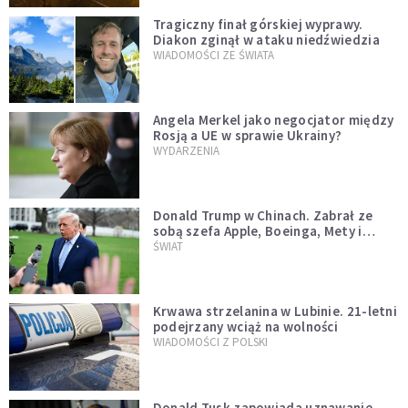
Tragiczny finał górskiej wyprawy.
Diakon zginął w ataku niedźwiedzia
WIADOMOŚCI ZE ŚWIATA
Angela Merkel jako negocjator między
Rosją a UE w sprawie Ukrainy?
WYDARZENIA
Donald Trump w Chinach. Zabrał ze
sobą szefa Apple, Boeinga, Mety i
Muska
ŚWIAT
Krwawa strzelanina w Lubinie. 21-letni
podejrzany wciąż na wolności
WIADOMOŚCI Z POLSKI
Donald Tusk zapowiada uznawanie