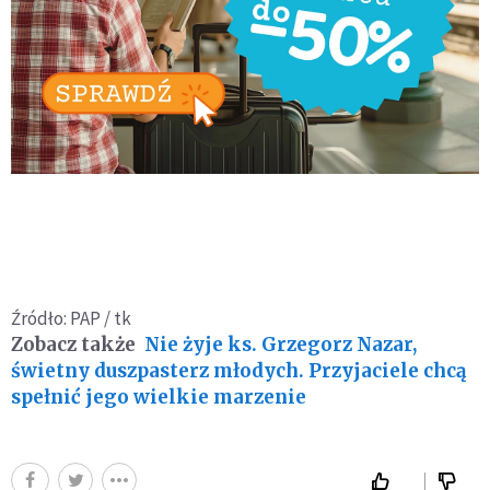
Źródło: PAP / tk
Zobacz także
Nie żyje ks. Grzegorz Nazar,
świetny duszpasterz młodych. Przyjaciele chcą
spełnić jego wielkie marzenie