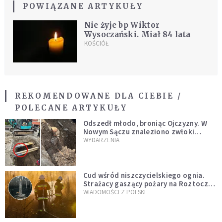
POWIĄZANE ARTYKUŁY
Nie żyje bp Wiktor
Wysoczański. Miał 84 lata
KOŚCIÓŁ
REKOMENDOWANE DLA CIEBIE /
POLECANE ARTYKUŁY
Odszedł młodo, broniąc Ojczyzny. W
Nowym Sączu znaleziono zwłoki
mężczyzny z czasów potopu
WYDARZENIA
szwedzkiego
Cud wśród niszczycielskiego ognia.
Strażacy gaszący pożary na Roztoczu
opublikowali niezwykłe zdjęcie
WIADOMOŚCI Z POLSKI