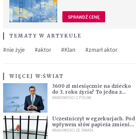
SPRAWDŹ CENĘ
TEMATY W ARTYKULE
#nie żyje
#aktor
#Klan
#zmarł aktor
WIĘCEJ W:
ŚWIAT
3600 zł miesięcznie na dziecko
do 3. roku życia? To jedna z
propozycji programu "Rozwój
WIADOMOŚCI Z POLSKI
Plus"
Uczestniczył w egzekucjach. Pod
wpływem słów papieża zmienił
zdanie
WIADOMOŚCI ZE ŚWIATA