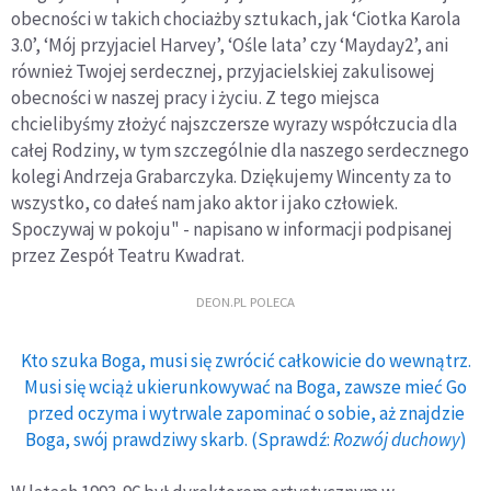
obecności w takich chociażby sztukach, jak ‘Ciotka Karola
3.0’, ‘Mój przyjaciel Harvey’, ‘Ośle lata’ czy ‘Mayday2’, ani
również Twojej serdecznej, przyjacielskiej zakulisowej
obecności w naszej pracy i życiu. Z tego miejsca
chcielibyśmy złożyć najszczersze wyrazy współczucia dla
całej Rodziny, w tym szczególnie dla naszego serdecznego
kolegi Andrzeja Grabarczyka. Dziękujemy Wincenty za to
wszystko, co dałeś nam jako aktor i jako człowiek.
Spoczywaj w pokoju" - napisano w informacji podpisanej
przez Zespół Teatru Kwadrat.
DEON.PL POLECA
Kto szuka Boga, musi się zwrócić całkowicie do wewnątrz.
Musi się wciąż ukierunkowywać na Boga, zawsze mieć Go
przed oczyma i wytrwale zapominać o sobie, aż znajdzie
Boga, swój prawdziwy skarb. (Sprawdź:
Rozwój duchowy
)