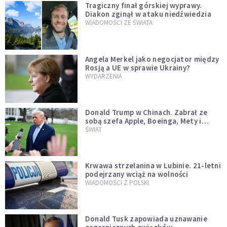
Tragiczny finał górskiej wyprawy.
Diakon zginął w ataku niedźwiedzia
WIADOMOŚCI ZE ŚWIATA
Angela Merkel jako negocjator między
Rosją a UE w sprawie Ukrainy?
WYDARZENIA
Donald Trump w Chinach. Zabrał ze
sobą szefa Apple, Boeinga, Mety i
Muska
ŚWIAT
Krwawa strzelanina w Lubinie. 21-letni
podejrzany wciąż na wolności
WIADOMOŚCI Z POLSKI
Donald Tusk zapowiada uznawanie