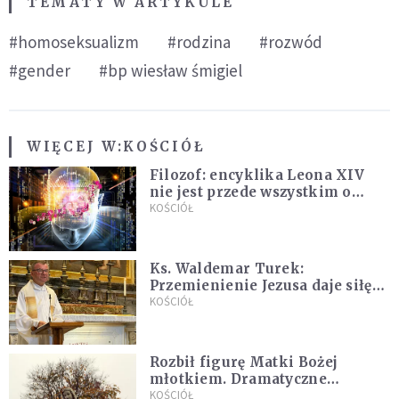
TEMATY W ARTYKULE
#homoseksualizm
#rodzina
#rozwód
#gender
#bp wiesław śmigiel
WIĘCEJ W:
KOŚCIÓŁ
Filozof: encyklika Leona XIV
nie jest przede wszystkim o
sztucznej inteligencji
KOŚCIÓŁ
Ks. Waldemar Turek:
Przemienienie Jezusa daje siłę
do pokonywania przeciwności
KOŚCIÓŁ
Rozbił figurę Matki Bożej
młotkiem. Dramatyczne
nagranie w sieci
KOŚCIÓŁ