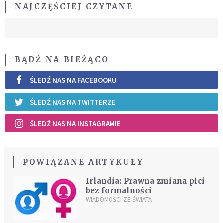
NAJCZĘŚCIEJ CZYTANE
BĄDŹ NA BIEŻĄCO
ŚLEDŹ NAS NA FACEBOOKU
ŚLEDŹ NAS NA TWITTERZE
ŚLEDŹ NAS NA INSTAGRAMIE
POWIĄZANE ARTYKUŁY
Irlandia: Prawna zmiana płci
bez formalności
WIADOMOŚCI ZE ŚWIATA