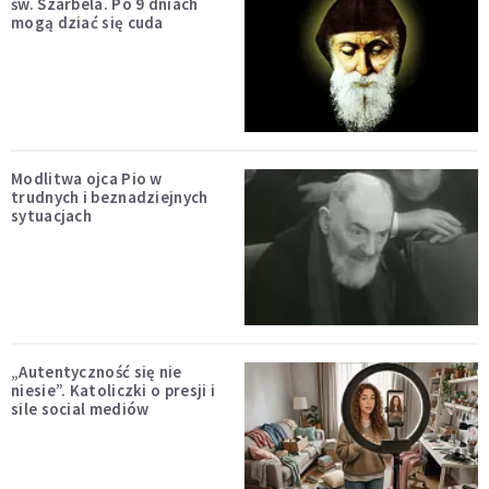
św. Szarbela. Po 9 dniach
mogą dziać się cuda
Modlitwa ojca Pio w
trudnych i beznadziejnych
sytuacjach
„Autentyczność się nie
niesie”. Katoliczki o presji i
sile social mediów