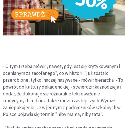
- O tym trzeba mówić, nawet, gdy jest się krytykowanym i
ocenianym za zacofanego", co w historii "już zostało
przerobione, tylko inaczej nazywane - mówił hierarcha. - To
powrót do kultury dekadenckiej - stwierdził kaznodzieja i
dodał, że dokonuje się różnorakie lekceważenie
tradycyjnych rodzin a także rodzin zastępczych. Wyraził
zaniepokojenie, że w jednym z podręczników szkolnych w
Polsce pojawia się termin "niby mama, niby tata".
- Wielkie zmiany zachodzące w życiu rodzin wymagają