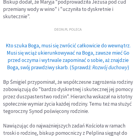
Biskup dodał, że Maryja "podprowadziła Jezusa pod cud
przemiany wody w wino" i "uczyniła to dyskretnie i
skutecznie".
DEON.PL POLECA
Kto szuka Boga, musi się zwrócić całkowicie do wewnątrz.
Musi się wciąż ukierunkowywać na Boga, zawsze mieć Go
przed oczyma i wytrwale zapominać o sobie, aż znajdzie
Boga, swój prawdziwy skarb. (Sprawdź:
Rozwój duchowy
)
Bp Śmigiel przypominał, że współczesne zagrożenia rodziny
zobowiązują do "bardzo dyskretnej i skutecznej jej pomocy
przez duszpasterstwo rodzin". Hierarcha wskazał na istotny
społecznie wymiar życia każdej rodziny. Temu też ma służyć
tegoroczny Synod poświęcony rodzinie.
Nawiązując do najważniejszych zadań Kościoła w ramach
troski o rodzinę, biskup pomocniczy z Pelplina sięgnął do