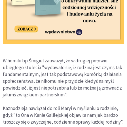
W homilii bp Śmigiel zauważył, że w drugiej połowie
ubiegłego stulecia "wydawało się, iż rodzina jest czymś tak
fundamentalnym, jest tak podstawową komórką działania
społeczeństwa, że nikomu nie przyjdzie kiedyś na myśl
powiedzieć, iż jest niepotrzebna lub że można ją zrównać z
jakimś związkiem partnerskim".
Kaznodzieja nawiązał do roli Maryi w myśleniu o rodzinie,
gdyż "to Ona w Kanie Galilejskiej objawiła nam jak bardzo
troszczy się o zwyczajne, codzienne sprawy każdej rodziny".