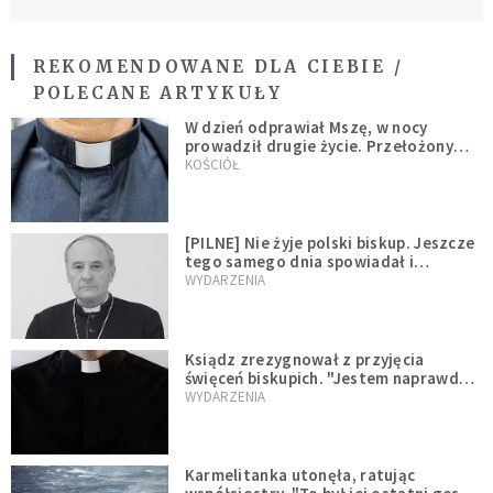
REKOMENDOWANE DLA CIEBIE /
POLECANE ARTYKUŁY
W dzień odprawiał Mszę, w nocy
prowadził drugie życie. Przełożony
kazał mu opuścić zakon
KOŚCIÓŁ
[PILNE] Nie żyje polski biskup. Jeszcze
tego samego dnia spowiadał i
sprawował Mszę świętą
WYDARZENIA
Ksiądz zrezygnował z przyjęcia
święceń biskupich. "Jestem naprawdę
niegodny"
WYDARZENIA
Karmelitanka utonęła, ratując