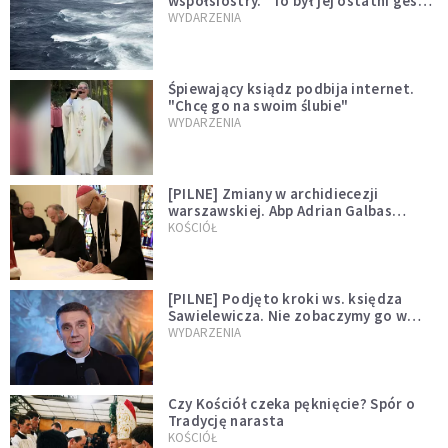
współsiostry. "To był jej ostatni gest
miłości"
WYDARZENIA
Śpiewający ksiądz podbija internet.
"Chcę go na swoim ślubie"
WYDARZENIA
[PILNE] Zmiany w archidiecezji
warszawskiej. Abp Adrian Galbas
wręczył dekrety nowym proboszczom
KOŚCIÓŁ
[PILNE] Podjęto kroki ws. księdza
Sawielewicza. Nie zobaczymy go w
mediach
WYDARZENIA
Czy Kościół czeka pęknięcie? Spór o
Tradycję narasta
KOŚCIÓŁ