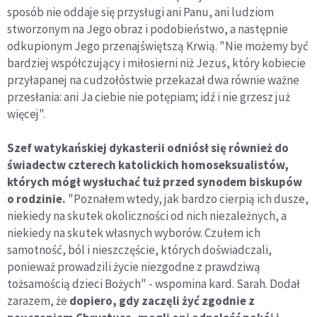
sposób nie oddaje się przysługi ani Panu, ani ludziom
stworzonym na Jego obraz i podobieństwo, a następnie
odkupionym Jego przenajświętszą Krwią. "Nie możemy być
bardziej współczujący i miłosierni niż Jezus, który kobiecie
przyłapanej na cudzołóstwie przekazał dwa równie ważne
przesłania: ani Ja ciebie nie potępiam; idź i nie grzesz już
więcej".
Szef watykańskiej dykasterii odniósł się również do
świadectw czterech katolickich homoseksualistów,
których mógł wysłuchać tuż przed synodem biskupów
o rodzinie.
"Poznałem wtedy, jak bardzo cierpią ich dusze,
niekiedy na skutek okoliczności od nich niezależnych, a
niekiedy na skutek własnych wyborów. Czułem ich
samotność, ból i nieszczęście, których doświadczali,
ponieważ prowadzili życie niezgodne z prawdziwą
tożsamością dzieci Bożych" - wspomina kard. Sarah. Dodał
zarazem, że
dopiero, gdy zaczęli żyć zgodnie z