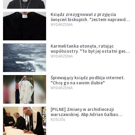
Ksiądz zrezygnował z przyjęcia
święceń biskupich. "Jestem naprawdę
niegodny"
WYDARZENIA
Karmelitanka utonęła, ratując
współsiostry. "To był jej ostatni gest
miłości"
WYDARZENIA
Śpiewający ksiądz podbija internet.
"Chcę go na swoim ślubie"
WYDARZENIA
[PILNE] Zmiany w archidiecezji
warszawskiej. Abp Adrian Galbas
wręczył dekrety nowym proboszczom
KOŚCIÓŁ