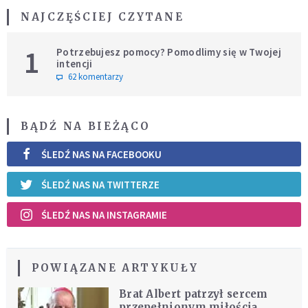
NAJCZĘŚCIEJ CZYTANE
1
Potrzebujesz pomocy? Pomodlimy się w Twojej
intencji
62 komentarzy
BĄDŹ NA BIEŻĄCO
ŚLEDŹ NAS NA FACEBOOKU
ŚLEDŹ NAS NA TWITTERZE
ŚLEDŹ NAS NA INSTAGRAMIE
POWIĄZANE ARTYKUŁY
Brat Albert patrzył sercem
przepełnionym miłością