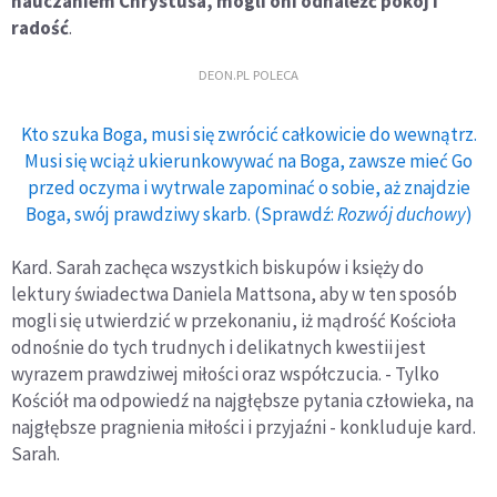
nauczaniem Chrystusa, mogli oni odnaleźć pokój i
radość
.
DEON.PL POLECA
Kto szuka Boga, musi się zwrócić całkowicie do wewnątrz.
Musi się wciąż ukierunkowywać na Boga, zawsze mieć Go
przed oczyma i wytrwale zapominać o sobie, aż znajdzie
Boga, swój prawdziwy skarb. (Sprawdź:
Rozwój duchowy
)
Kard. Sarah zachęca wszystkich biskupów i księży do
lektury świadectwa Daniela Mattsona, aby w ten sposób
mogli się utwierdzić w przekonaniu, iż mądrość Kościoła
odnośnie do tych trudnych i delikatnych kwestii jest
wyrazem prawdziwej miłości oraz współczucia. - Tylko
Kościół ma odpowiedź na najgłębsze pytania człowieka, na
najgłębsze pragnienia miłości i przyjaźni - konkluduje kard.
Sarah.