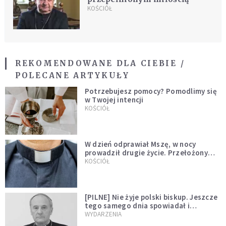
KOŚCIÓŁ
REKOMENDOWANE DLA CIEBIE /
POLECANE ARTYKUŁY
Potrzebujesz pomocy? Pomodlimy się
w Twojej intencji
KOŚCIÓŁ
W dzień odprawiał Mszę, w nocy
prowadził drugie życie. Przełożony
kazał mu opuścić zakon
KOŚCIÓŁ
[PILNE] Nie żyje polski biskup. Jeszcze
tego samego dnia spowiadał i
sprawował Mszę świętą
WYDARZENIA