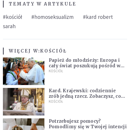
TEMATY W ARTYKULE
#kościół
#homoseksualizm
#kard robert
sarah
WIĘCEJ W:
KOŚCIÓŁ
Papież do młodzieży: Europa i
cały świat poszukują pośród was
nowych świętych
KOŚCIÓŁ
Kard. Krajewski: codziennie
zrób jedną rzecz. Zobaczysz, co
stanie się z twoim życiem
KOŚCIÓŁ
Potrzebujesz pomocy?
Pomodlimy się w Twojej intencji