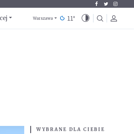
11
°
cej
Warszawa
WYBRANE DLA CIEBIE