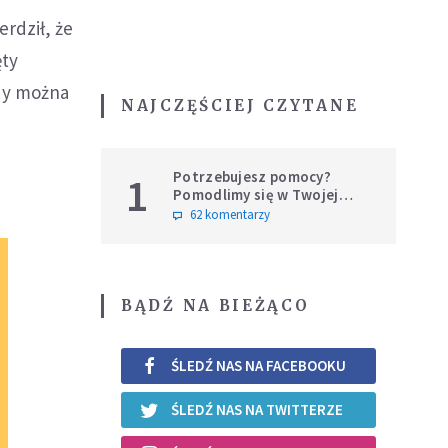
rdził, że
ęty
edy można
NAJCZĘŚCIEJ CZYTANE
Potrzebujesz pomocy?
1
Pomodlimy się w Twojej
intencji
62 komentarzy
BĄDŹ NA BIEŻĄCO
ŚLEDŹ NAS NA FACEBOOKU
ŚLEDŹ NAS NA TWITTERZE