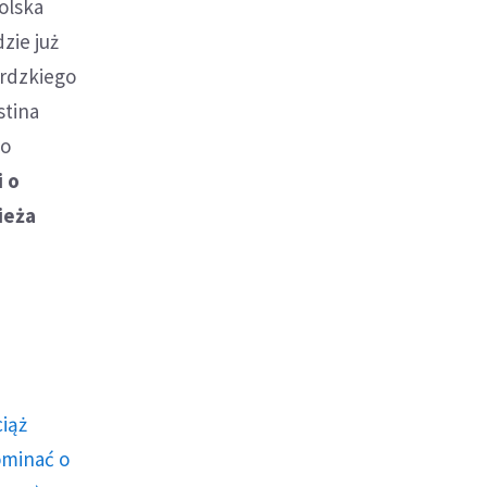
olska
zie już
ordzkiego
stina
go
i o
ieża
ciąż
ominać o