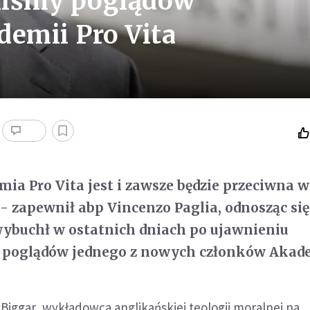
aliśmy poglądów
demii Pro Vita
ia Pro Vita jest i zawsze będzie przeciwna 
- zapewnił abp Vincenzo Paglia, odnosząc się
wybuchł w ostatnich dniach po ujawnieniu
 poglądów jednego z nowych członków Akade
l Biggar, wykładowca anglikańskiej teologii moralnej na