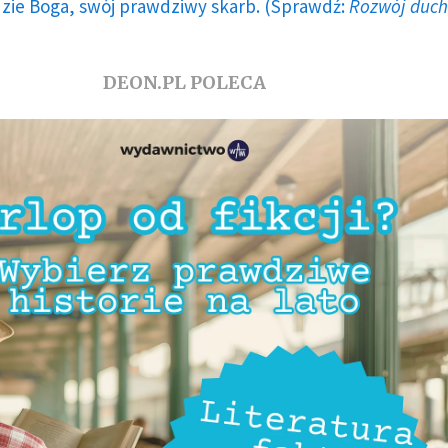
dzie Boga, swój prawdziwy skarb. (Sprawdź:
Rozwój duc
DEON.PL POLECA