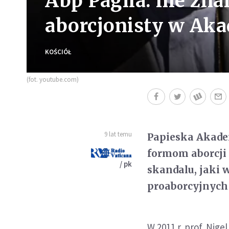
Abp Paglia: nie zn
aborcjonisty w Aka
KOŚCIÓŁ
(fot. youtube.com)
9 lat temu
Papieska Akadem
formom aborcji 
/ pk
skandalu, jaki 
proaborcyjnych
W 2011 r. prof. Nige