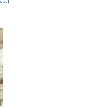
howy
)