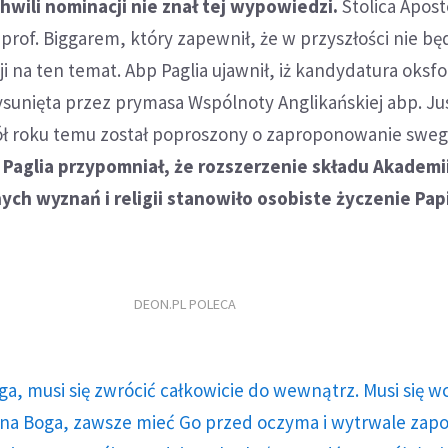
chwili nominacji nie znał tej wypowiedzi.
Stolica Apost
prof. Biggarem, który zapewnił, że w przyszłości nie będ
 na ten temat. Abp Paglia ujawnił, iż kandydatura oksf
ysunięta przez prymasa Wspólnoty Anglikańskiej abp. Ju
ół roku temu został poproszony o zaproponowanie swe
 Paglia przypomniał, że rozszerzenie składu Akademi
nych wyznań i religii stanowiło osobiste życzenie Pap
DEON.PL POLECA
ga, musi się zwrócić całkowicie do wewnątrz. Musi się w
a Boga, zawsze mieć Go przed oczyma i wytrwale zap