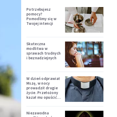
Potrzebujesz
pomocy?
Pomodlimy się w
Twojej intencji
Skuteczna
modlitwa w
sprawach trudnych
i beznadziejnych
W dzień odprawiał
Mszę, w nocy
prowadził drugie
życie. Przełożony
kazał mu opuścić
zakon
Niezawodna