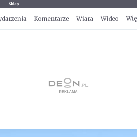
g
Sklep
Wię
darzenia
Komentarze
Wiara
Wideo