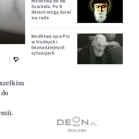
modlitwa do św.
Szarbela. Po 9
dniach mogą dziać
się cuda
Modlitwa ojca Pio
w trudnych i
beznadziejnych
sytuacjach
wszelkim
 do
mii.