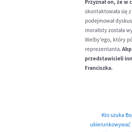
Przyznał on, że w 
skontaktowała się z 
podejmował dyskusji
moralisty została w
Welby’ego, który p
reprezentanta.
Abp
przedstawicieli in
Franciszka.
Kto szuka Bo
ukierunkowywać n