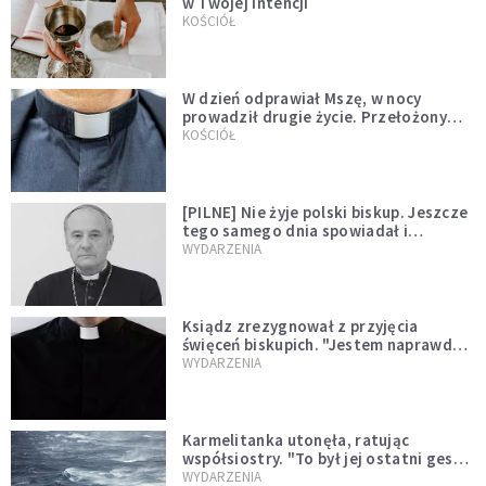
w Twojej intencji
KOŚCIÓŁ
W dzień odprawiał Mszę, w nocy
prowadził drugie życie. Przełożony
kazał mu opuścić zakon
KOŚCIÓŁ
[PILNE] Nie żyje polski biskup. Jeszcze
tego samego dnia spowiadał i
sprawował Mszę świętą
WYDARZENIA
Ksiądz zrezygnował z przyjęcia
święceń biskupich. "Jestem naprawdę
niegodny"
WYDARZENIA
Karmelitanka utonęła, ratując
współsiostry. "To był jej ostatni gest
miłości"
WYDARZENIA