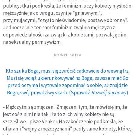
publicystka i podkreśla, że feminizm uczy kobiety myśleć o
mężczyźnie jak o wrogu, czyni je "gniewnymi",
przyjmującymi, "często nieświadomie, postawę obronną".
Jednocześnie ten sam feminizm zwalnia mężczyzn z
odpowiedzialności za związki z kobietami, pozwalając im
na seksualny permisywizm.
DEON.PL POLECA
Kto szuka Boga, musi się zwrócić całkowicie do wewnątrz.
Musi się wciąż ukierunkowywać na Boga, zawsze mieć Go
przed oczyma i wytrwale zapominać o sobie, aż znajdzie
Boga, swój prawdziwy skarb. (Sprawdź:
Rozwój duchowy
)
- Mężczyźni są zmęczeni. Zmęczeni tym, że mówi się im, że
jest coś z nimi nie tak i że to z ich winy kobiety nie są
szczęśliwe - pisze Venker. Na zakończenie podkreśla, że
ofiarami "wojny z mężczyznami" padły same kobiety, które,