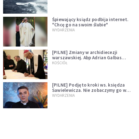
Śpiewający ksiądz podbija internet.
"Chcę go na swoim ślubie"
WYDARZENIA
[PILNE] Zmiany w archidiecezji
warszawskiej. Abp Adrian Galbas
wręczył dekrety nowym proboszczom
KOŚCIÓŁ
[PILNE] Podjęto kroki ws. księdza
Sawielewicza. Nie zobaczymy go w
mediach
WYDARZENIA