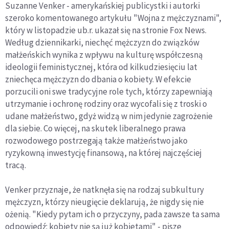
Suzanne Venker - amerykańskiej publicystki i autorki
szeroko komentowanego artykułu "Wojna z mężczyznami",
który w listopadzie ub.r. ukazał się na stronie Fox News.
Według dziennikarki, niechęć mężczyzn do związków
małżeńskich wynika z wpływu na kulturę współczesną
ideologii feministycznej, która od kilkudziesięciu lat
zniechęca mężczyzn do dbania o kobiety. W efekcie
porzucili oni swe tradycyjne role tych, którzy zapewniają
utrzymanie i ochronę rodziny oraz wycofali się z troski o
udane małżeństwo, gdyż widzą w nim jedynie zagrożenie
dla siebie. Co więcej, na skutek liberalnego prawa
rozwodowego postrzegają także małżeństwo jako
ryzykowną inwestycję finansową, na której najczęściej
tracą.
Venker przyznaje, że natknęła się na rodzaj subkultury
mężczyzn, którzy nieugięcie deklarują, że nigdy się nie
ożenią. "Kiedy pytam ich o przyczyny, pada zawsze ta sama
odpowiedź: kobiety nie są już kobietami" - pisze