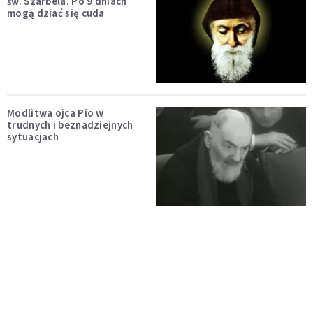
św. Szarbela. Po 9 dniach
mogą dziać się cuda
Modlitwa ojca Pio w
trudnych i beznadziejnych
sytuacjach