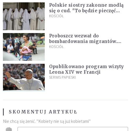
Polskie siostry zakonne modlą
się o cud. "To będzie pieczęć
Pana Boga dla naszej wiary"
KOŚCIÓŁ
Proboszcz wezwał do
bombardowania migrantów.
"Masowy ogień przeciwko
KOŚCIÓŁ
najeźdźcom!"
Opublikowano program wizyty
Leona XIV we Francji
SERWIS PAPIESKI
SKOMENTUJ ARTYKUŁ
Nie chcą się żenić. "Kobiety nie są już kobietami"