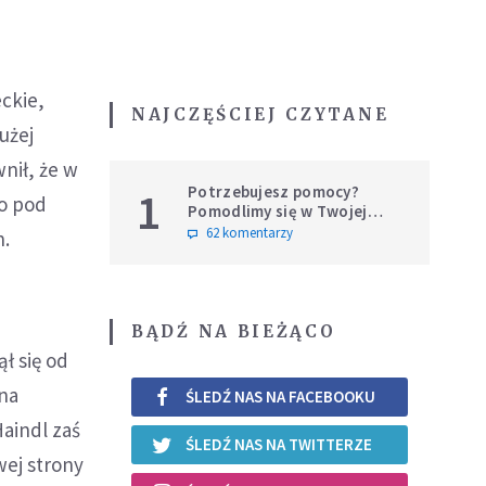
ckie,
NAJCZĘŚCIEJ CZYTANE
łużej
nił, że w
Potrzebujesz pomocy?
1
o pod
Pomodlimy się w Twojej
intencji
62 komentarzy
n.
BĄDŹ NA BIEŻĄCO
ł się od
nna
ŚLEDŹ NAS NA FACEBOOKU
aindl zaś
ŚLEDŹ NAS NA TWITTERZE
wej strony