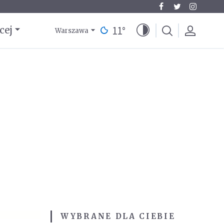
11
°
cej
Warszawa
WYBRANE DLA CIEBIE