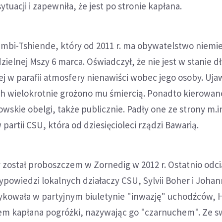
ytuacji i zapewniła, że jest po stronie kapłana.
imbi-Tshiende, który od 2011 r. ma obywatelstwo niemie
dzielnej Mszy 6 marca. Oświadczył, że nie jest w stanie d
 w parafii atmosfery nienawiści wobec jego osoby. Ujaw
h wielokrotnie grożono mu śmiercią. Ponadto kierowan
owskie obelgi, także publicznie. Padły one ze strony m.i
partii CSU, która od dziesięcioleci rządzi Bawarią.
został proboszczem w Zornedig w 2012 r. Ostatnio odcią
powiedzi lokalnych działaczy CSU, Sylvii Boher i Joha
tykowała w partyjnym biuletynie "inwazję" uchodźców, H
em kapłana pogróżki, nazywając go "czarnuchem". Ze s