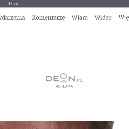
g
Sklep
Wię
darzenia
Komentarze
Wiara
Wideo