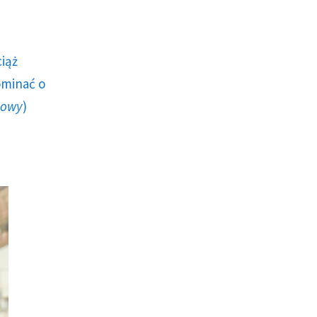
ciąż
ominać o
howy
)