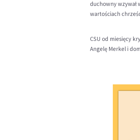
duchowny wzywał w
wartościach chrześc
CSU od miesięcy kr
Angelę Merkel i doma