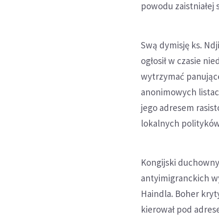
powodu zaistniałej s
Swą dymisję ks. Ndj
ogłosił w czasie nie
wytrzymać panującej
anonimowych listac
jego adresem rasist
lokalnych polityków 
Kongijski duchowny 
antyimigranckich wy
Haindla. Boher kry
kierował pod adres