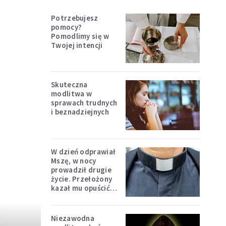
Potrzebujesz
pomocy?
Pomodlimy się w
Twojej intencji
Skuteczna
modlitwa w
sprawach trudnych
i beznadziejnych
W dzień odprawiał
Mszę, w nocy
prowadził drugie
życie. Przełożony
kazał mu opuścić
zakon
Niezawodna