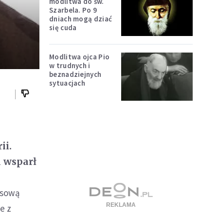
modlitwa do św.
Szarbela. Po 9
dniach mogą dziać
się cuda
Modlitwa ojca Pio
w trudnych i
beznadziejnych
sytuacjach
ii.
k wsparł
asową
e z