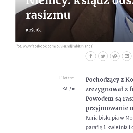
Niemcy: ksiądz ods
rasizmu
KOŚCIÓŁ
(fot. www.facebook.com/olivier.ndjimbitshiende)
10 lat temu
Pochodzący z Ko
zrezygnował z f
KAI / ml
Powodem są rasi
przyjmowanie u
Kuria biskupia w M
parafię 1 kwietnia 