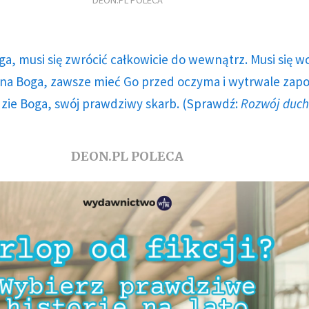
DEON.PL POLECA
ga, musi się zwrócić całkowicie do wewnątrz. Musi się w
a Boga, zawsze mieć Go przed oczyma i wytrwale zap
dzie Boga, swój prawdziwy skarb. (Sprawdź:
Rozwój duc
DEON.PL POLECA