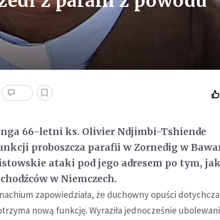
zedł z parafii z powodu
nga 66-letni ks. Olivier Ndjimbi-Tshiende
unkcji proboszcza parafii w Zornedig w Bawar
stowskie ataki pod jego adresem po tym, ja
chodźców w Niemczech.
onachium zapowiedziała, że duchowny opuści dotychcz
i otrzyma nową funkcję. Wyraziła jednocześnie ubolewani