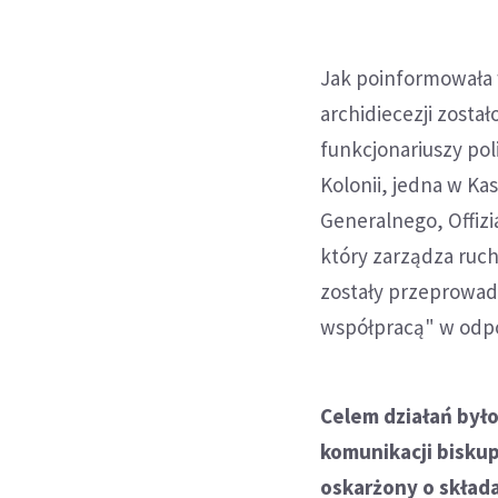
Jak poinformowała 
archidiecezji zosta
funkcjonariuszy poli
Kolonii, jedna w Ka
Generalnego, Offizi
który zarządza ruch
zostały przeprowad
współpracą" w odpo
Celem działań był
komunikacji biskup
oskarżony o skład