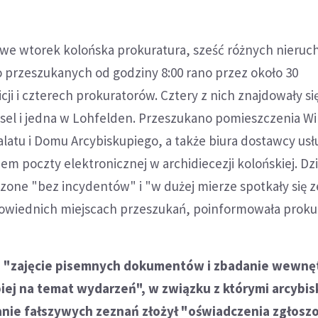
we wtorek kolońska prokuratura, sześć różnych nieruc
ło przeszukanych od godziny 8:00 rano przez około 30
cji i czterech prokuratorów. Cztery z nich znajdowały si
ssel i jedna w Lohfelden. Przeszukano pomieszczenia Wi
alatu i Domu Arcybiskupiego, a także biura dostawcy usłu
em poczty elektronicznej w archidiecezji kolońskiej. Dzi
zone "bez incydentów" i "w dużej mierze spotkały się z
wiednich miejscach przeszukań, poinformowała prokur
o "zajęcie pisemnych dokumentów i zbadanie wewnę
iej na temat wydarzeń", w związku z którymi arcybi
anie fałszywych zeznań złożył "oświadczenia zgłosz