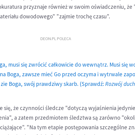
kuratura przyznaje również w swoim oświadczeniu, że "
ateriału dowodowego" "zajmie trochę czasu".
DEON.PL POLECA
ga, musi się zwrócić całkowicie do wewnątrz. Musi się w
a Boga, zawsze mieć Go przed oczyma i wytrwale zap
dzie Boga, swój prawdziwy skarb. (Sprawdź:
Rozwój duc
 się, że czynności śledcze "dotyczą wyjaśnienia jedyni
nia", a zatem przedmiotem śledztwa są zarówno "okol
odciążające". "Na tym etapie postępowania szczególne z