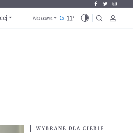
11
°
cej
Warszawa
WYBRANE DLA CIEBIE