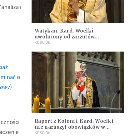
analiza i
Watykan. Kard. Woelki
uwolniony od zarzutów
naruszenia prawa kanonicznego
KOŚCIÓŁ
ciąż
ominać o
howy
)
e
iczności
Raport z Kolonii. Kard. Woelki
nie naruszył obowiązków w
naczenie
postępowaniu z nadużyciami
KOŚCIÓŁ
seksualnymi