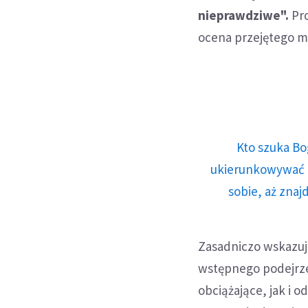
nieprawdziwe".
Pro
ocena przejętego m
Kto szuka Bo
ukierunkowywać n
sobie, aż znaj
Zasadniczo wskazuje
wstępnego podejrze
obciążające, jak i 