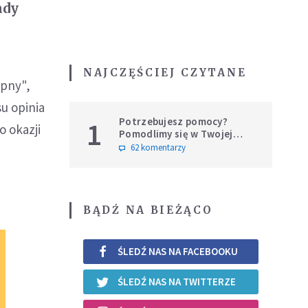
ady
NAJCZĘŚCIEJ CZYTANE
ępny",
u opinia
Potrzebujesz pomocy?
1
o okazji
Pomodlimy się w Twojej
intencji
62 komentarzy
BĄDŹ NA BIEŻĄCO
ŚLEDŹ NAS NA FACEBOOKU
ŚLEDŹ NAS NA TWITTERZE