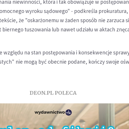
nia niewinności, która i tak obowiązuje w postępowa
omocnego wyroku sądowego" - podkreśla prokuratura,
tekście, że "oskarżonemu w żaden sposób nie zarzuca s
biernego tuszowania lub nawet udziału w aktach znęcan
ze względu na stan postępowania i konsekwencje spraw
istych" nie mogą być obecnie podane, kończy swoje oś
DEON.PL POLECA