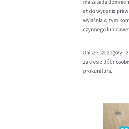
ma zasada domniema
aż do wydania praw
wyjaśnia w tym kon
czynnego lub nawet 
Dalsze szczegóły "
zakresie dóbr osob
prokuratura.