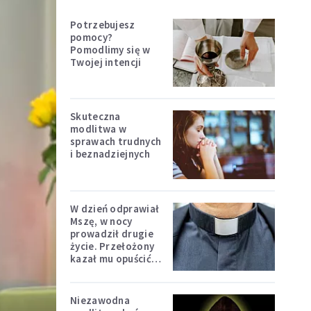
Potrzebujesz
pomocy?
Pomodlimy się w
Twojej intencji
Skuteczna
modlitwa w
sprawach trudnych
i beznadziejnych
W dzień odprawiał
Mszę, w nocy
prowadził drugie
życie. Przełożony
kazał mu opuścić
zakon
Niezawodna