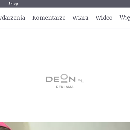
g
Sklep
Wię
darzenia
Komentarze
Wiara
Wideo