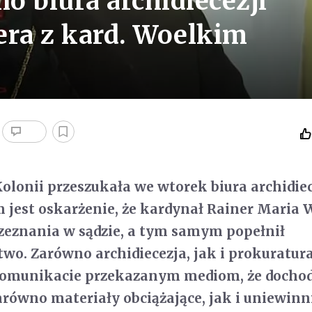
o biura archidiecezji
fera z kard. Woelkim
olonii przeszukała we wtorek biura archidiec
m jest oskarżenie, że kardynał Rainer Maria 
 zeznania w sądzie, a tym samym popełnił
wo. Zarówno archidiecezja, jak i prokuratur
komunikacie przekazanym mediom, że docho
równo materiały obciążające, jak i uniewinni