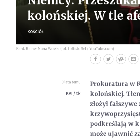
Niemcy: Przeszukan
kolońskiej. W tle a
KOŚCIÓŁ
Kard. Rainer Maria Woelki (fot. toffistoffel / YouTube.com)
3 lata temu
Prokuratura w K
kolońskiej. Tłe
KAI / tk
złożył fałszywe
krzywoprzysięst
podkreślają w 
może ujawnić za