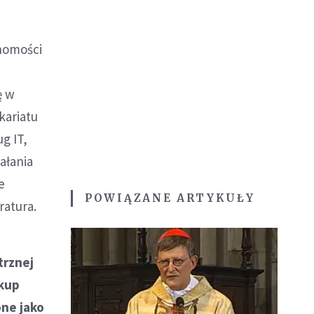
homości
ę w
kariatu
g IT,
ałania
e
POWIĄZANE ARTYKUŁY
atura.
trznej
skup
one jako