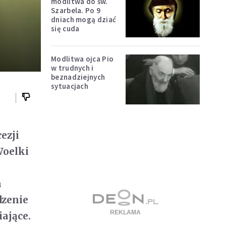
modlitwa do św.
Szarbela. Po 9
dniach mogą dziać
się cuda
Modlitwa ojca Pio
w trudnych i
beznadziejnych
sytuacjach
ezji
Woelki
a
dzenie
ające.