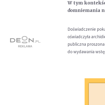
W tym kontekści
domniemania ni
Doświadczenie poka
oświadczyła archid
publiczna proszona
do wydawania wstę