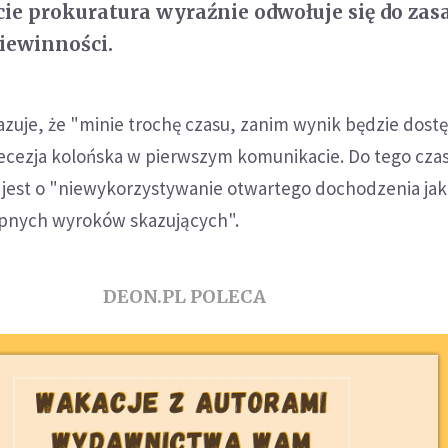
e prokuratura wyraźnie odwołuje się do zas
ewinności.
zuje, że "minie trochę czasu, zanim wynik będzie dost
iecezja kolońska w pierwszym komunikacie. Do tego czas
 jest o "niewykorzystywanie otwartego dochodzenia jak
pnych wyroków skazujących".
DEON.PL POLECA