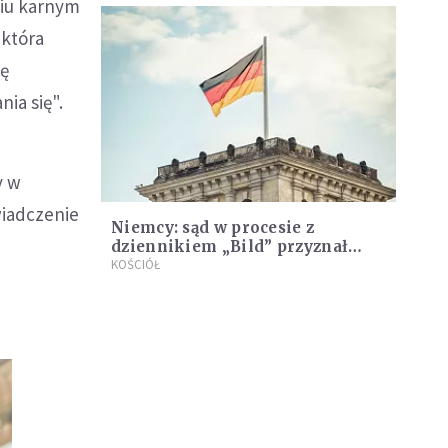
niu karnym
 która
ię
ia się".
y w
wiadczenie
Niemcy: sąd w procesie z
dziennikiem „Bild” przyznał
rację kard. Woelkiemu
KOŚCIÓŁ