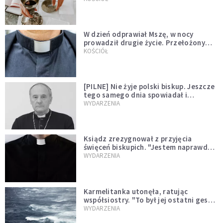
W dzień odprawiał Mszę, w nocy
prowadził drugie życie. Przełożony
kazał mu opuścić zakon
KOŚCIÓŁ
[PILNE] Nie żyje polski biskup. Jeszcze
tego samego dnia spowiadał i
sprawował Mszę świętą
WYDARZENIA
Ksiądz zrezygnował z przyjęcia
święceń biskupich. "Jestem naprawdę
niegodny"
WYDARZENIA
Karmelitanka utonęła, ratując
współsiostry. "To był jej ostatni gest
miłości"
WYDARZENIA