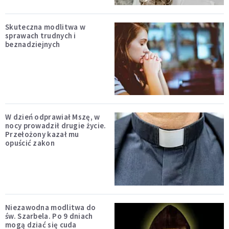
Skuteczna modlitwa w
sprawach trudnych i
beznadziejnych
W dzień odprawiał Mszę, w
nocy prowadził drugie życie.
Przełożony kazał mu
opuścić zakon
Niezawodna modlitwa do
św. Szarbela. Po 9 dniach
mogą dziać się cuda