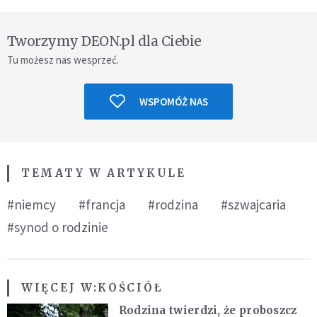
Tworzymy DEON.pl dla Ciebie
Tu możesz nas wesprzeć.
WSPOMÓŻ NAS
TEMATY W ARTYKULE
#niemcy
#francja
#rodzina
#szwajcaria
#synod o rodzinie
WIĘCEJ W:
KOŚCIÓŁ
Rodzina twierdzi, że proboszcz