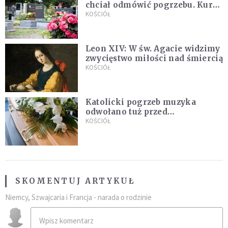
chciał odmówić pogrzebu. Kuria
zapowiada wyjaśnienia
KOŚCIÓŁ
Leon XIV: W św. Agacie widzimy
zwycięstwo miłości nad śmiercią
KOŚCIÓŁ
Katolicki pogrzeb muzyka
odwołano tuż przed
uroczystością. Powodem była
KOŚCIÓŁ
przynależność do masonerii
SKOMENTUJ ARTYKUŁ
Niemcy, Szwajcaria i Francja - narada o rodzinie