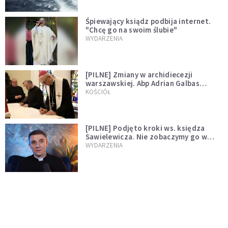
Śpiewający ksiądz podbija internet.
"Chcę go na swoim ślubie"
WYDARZENIA
[PILNE] Zmiany w archidiecezji
warszawskiej. Abp Adrian Galbas
wręczył dekrety nowym proboszczom
KOŚCIÓŁ
[PILNE] Podjęto kroki ws. księdza
Sawielewicza. Nie zobaczymy go w
mediach
WYDARZENIA