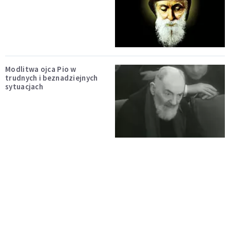
Modlitwa ojca Pio w
trudnych i beznadziejnych
sytuacjach