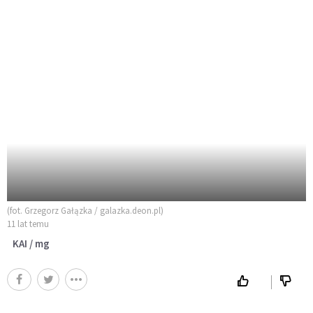
(fot. Grzegorz Gałązka / galazka.deon.pl)
11 lat temu
KAI / mg