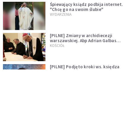
Śpiewający ksiądz podbija internet.
"Chcę go na swoim ślubie"
WYDARZENIA
[PILNE] Zmiany w archidiecezji
warszawskiej. Abp Adrian Galbas
wręczył dekrety nowym proboszczom
KOŚCIÓŁ
[PILNE] Podjęto kroki ws. księdza
Sawielewicza. Nie zobaczymy go w
mediach
WYDARZENIA