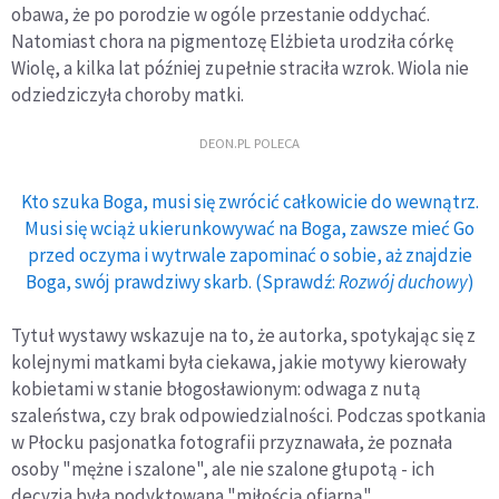
obawa, że po porodzie w ogóle przestanie oddychać.
Natomiast chora na pigmentozę Elżbieta urodziła córkę
Wiolę, a kilka lat później zupełnie straciła wzrok. Wiola nie
odziedziczyła choroby matki.
DEON.PL POLECA
Kto szuka Boga, musi się zwrócić całkowicie do wewnątrz.
Musi się wciąż ukierunkowywać na Boga, zawsze mieć Go
przed oczyma i wytrwale zapominać o sobie, aż znajdzie
Boga, swój prawdziwy skarb. (Sprawdź:
Rozwój duchowy
)
Tytuł wystawy wskazuje na to, że autorka, spotykając się z
kolejnymi matkami była ciekawa, jakie motywy kierowały
kobietami w stanie błogosławionym: odwaga z nutą
szaleństwa, czy brak odpowiedzialności. Podczas spotkania
w Płocku pasjonatka fotografii przyznawała, że poznała
osoby "mężne i szalone", ale nie szalone głupotą - ich
decyzja była podyktowana "miłością ofiarną".