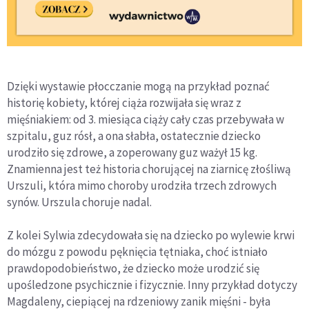
Dzięki wystawie płocczanie mogą na przykład poznać
historię kobiety, której ciąża rozwijała się wraz z
mięśniakiem: od 3. miesiąca ciąży cały czas przebywała w
szpitalu, guz rósł, a ona słabła, ostatecznie dziecko
urodziło się zdrowe, a zoperowany guz ważył 15 kg.
Znamienna jest też historia chorującej na ziarnicę złośliwą
Urszuli, która mimo choroby urodziła trzech zdrowych
synów. Urszula choruje nadal.
Z kolei Sylwia zdecydowała się na dziecko po wylewie krwi
do mózgu z powodu pęknięcia tętniaka, choć istniało
prawdopodobieństwo, że dziecko może urodzić się
upośledzone psychicznie i fizycznie. Inny przykład dotyczy
Magdaleny, ciepiącej na rdzeniowy zanik mięśni - była