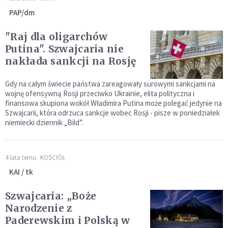
PAP/dm
"Raj dla oligarchów
Putina". Szwajcaria nie
nakłada sankcji na Rosję
Gdy na całym świecie państwa zareagowały surowymi sankcjami na
wojnę ofensywną Rosji przeciwko Ukrainie, elita polityczna i
finansowa skupiona wokół Władimira Putina może polegać jedynie na
Szwajcarii, która odrzuca sankcje wobec Rosji - pisze w poniedziałek
niemiecki dziennik „Bild”.
4 lata temu
KOŚCIÓŁ
KAI / tk
Szwajcaria: „Boże
Narodzenie z
Paderewskim i Polską w