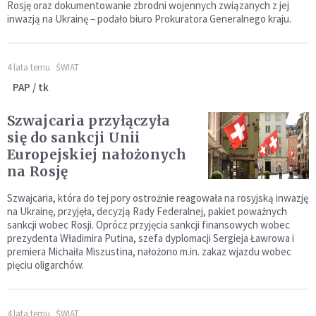
Rosję oraz dokumentowanie zbrodni wojennych związanych z jej
inwazją na Ukrainę – podało biuro Prokuratora Generalnego kraju.
4 lata temu
ŚWIAT
PAP / tk
Szwajcaria przyłączyła
się do sankcji Unii
Europejskiej nałożonych
na Rosję
Szwajcaria, która do tej pory ostrożnie reagowała na rosyjską inwazję
na Ukrainę, przyjęła, decyzją Rady Federalnej, pakiet poważnych
sankcji wobec Rosji. Oprócz przyjęcia sankcji finansowych wobec
prezydenta Władimira Putina, szefa dyplomacji Sergieja Ławrowa i
premiera Michaiła Miszustina, nałożono m.in. zakaz wjazdu wobec
pięciu oligarchów.
4 lata temu
ŚWIAT