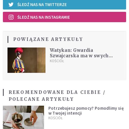
ŚLEDŹ NAS NA TWITTERZE
ŚLEDŹ NAS NA INSTAGRAMIE
POWIĄZANE ARTYKUŁY
Watykan: Gwardia
Szwajcarska ma w swych
szeregach Filipińczyka
KOŚCIÓŁ
REKOMENDOWANE DLA CIEBIE /
POLECANE ARTYKUŁY
Potrzebujesz pomocy? Pomodlimy się
w Twojej intencji
KOŚCIÓŁ