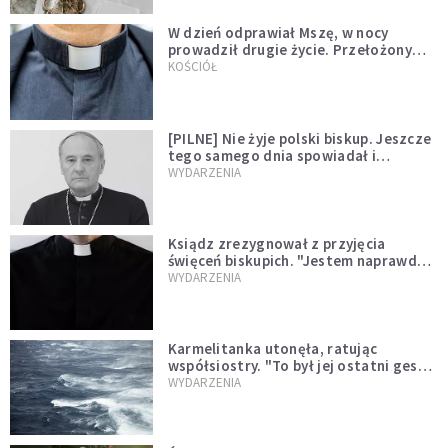
W dzień odprawiał Mszę, w nocy
prowadził drugie życie. Przełożony
kazał mu opuścić zakon
KOŚCIÓŁ
[PILNE] Nie żyje polski biskup. Jeszcze
tego samego dnia spowiadał i
sprawował Mszę świętą
WYDARZENIA
Ksiądz zrezygnował z przyjęcia
święceń biskupich. "Jestem naprawdę
niegodny"
WYDARZENIA
Karmelitanka utonęła, ratując
współsiostry. "To był jej ostatni gest
miłości"
WYDARZENIA