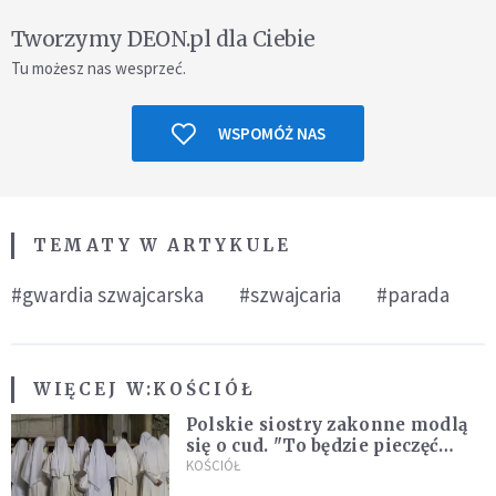
Tworzymy DEON.pl dla Ciebie
Tu możesz nas wesprzeć.
WSPOMÓŻ NAS
TEMATY W ARTYKULE
#gwardia szwajcarska
#szwajcaria
#parada
WIĘCEJ W:
KOŚCIÓŁ
Polskie siostry zakonne modlą
się o cud. "To będzie pieczęć
Pana Boga dla naszej wiary"
KOŚCIÓŁ