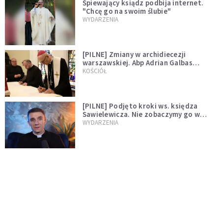
Śpiewający ksiądz podbija internet.
"Chcę go na swoim ślubie"
WYDARZENIA
[PILNE] Zmiany w archidiecezji
warszawskiej. Abp Adrian Galbas
wręczył dekrety nowym proboszczom
KOŚCIÓŁ
[PILNE] Podjęto kroki ws. księdza
Sawielewicza. Nie zobaczymy go w
mediach
WYDARZENIA