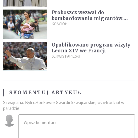
Proboszcz wezwał do
bombardowania migrantów.
"Masowy ogień przeciwko
KOŚCIÓŁ
najeźdźcom!"
Opublikowano program wizyty
Leona XIV we Francji
SERWIS PAPIESKI
SKOMENTUJ ARTYKUŁ
Szwajcaria: Byli członkowie Gwardii Szwajcarskiej wzięli udział w
paradzie