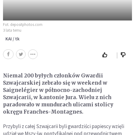
Fot. depositphotos.com
3 lata temu
KAI / tk
Niemal 200 byłych członków Gwardii
Szwajcarskiej zebrało się w weekend w
Saignelégier w północno-zachodniej
Szwajcarii, w kantonie Jura. Wielu z nich
paradowało w mundurach ulicami stolicy
okręgu Franches-Montagnes.
Przybyli z całej Szwajcarii byli gwardziści papiescy wzięli
udział we Mszy św. pontyfikalnej pod przewodnictwem