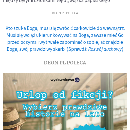
między byłymi członkami tego „wojska papieskiego”.
DEON.PL POLECA
Kto szuka Boga, musi się zwrócić całkowicie do wewnątrz.
Musi się wciąż ukierunkowywać na Boga, zawsze mieć Go
przed oczyma i wytrwale zapominać o sobie, aż znajdzie
Boga, swój prawdziwy skarb. (Sprawdź:
Rozwój duchowy
)
DEON.PL POLECA