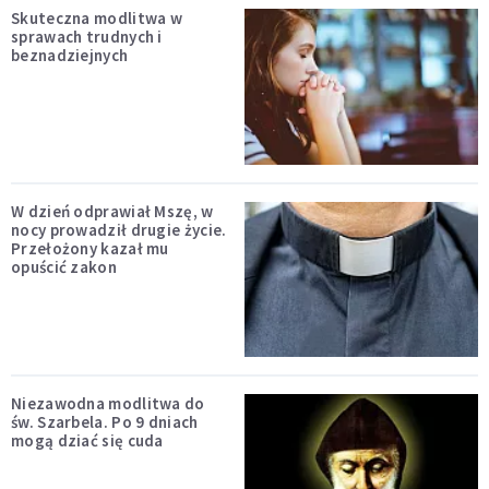
Skuteczna modlitwa w
sprawach trudnych i
beznadziejnych
W dzień odprawiał Mszę, w
nocy prowadził drugie życie.
Przełożony kazał mu
opuścić zakon
Niezawodna modlitwa do
św. Szarbela. Po 9 dniach
mogą dziać się cuda