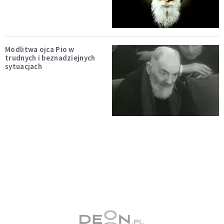
Modlitwa ojca Pio w
trudnych i beznadziejnych
sytuacjach