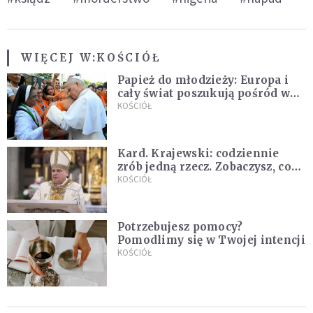
WIĘCEJ W:
KOŚCIÓŁ
Papież do młodzieży: Europa i
cały świat poszukują pośród was
nowych świętych
KOŚCIÓŁ
Kard. Krajewski: codziennie
zrób jedną rzecz. Zobaczysz, co
stanie się z twoim życiem
KOŚCIÓŁ
Potrzebujesz pomocy?
Pomodlimy się w Twojej intencji
KOŚCIÓŁ