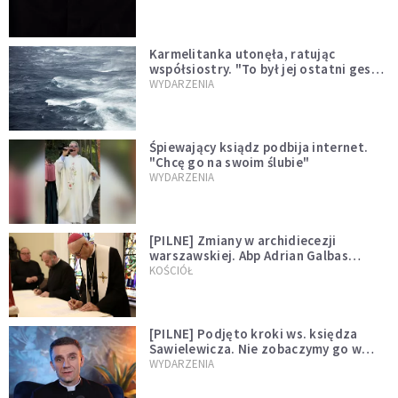
Karmelitanka utonęła, ratując
współsiostry. "To był jej ostatni gest
miłości"
WYDARZENIA
Śpiewający ksiądz podbija internet.
"Chcę go na swoim ślubie"
WYDARZENIA
[PILNE] Zmiany w archidiecezji
warszawskiej. Abp Adrian Galbas
wręczył dekrety nowym proboszczom
KOŚCIÓŁ
[PILNE] Podjęto kroki ws. księdza
Sawielewicza. Nie zobaczymy go w
mediach
WYDARZENIA