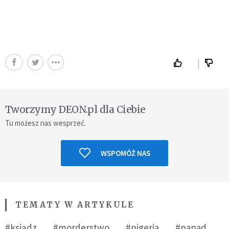
Tworzymy DEON.pl dla Ciebie
Tu możesz nas wesprzeć.
WSPOMÓŻ NAS
TEMATY W ARTYKULE
#ksiądz
#morderstwo
#nigeria
#napad