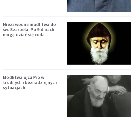
Niezawodna modlitwa do
św. Szarbela. Po 9 dniach
mogą dziać się cuda
Modlitwa ojca Pio w
trudnych i beznadziejnych
sytuacjach