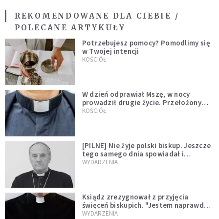
REKOMENDOWANE DLA CIEBIE /
POLECANE ARTYKUŁY
Potrzebujesz pomocy? Pomodlimy się
w Twojej intencji
KOŚCIÓŁ
W dzień odprawiał Mszę, w nocy
prowadził drugie życie. Przełożony
kazał mu opuścić zakon
KOŚCIÓŁ
[PILNE] Nie żyje polski biskup. Jeszcze
tego samego dnia spowiadał i
sprawował Mszę świętą
WYDARZENIA
Ksiądz zrezygnował z przyjęcia
święceń biskupich. "Jestem naprawdę
niegodny"
WYDARZENIA