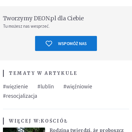
Tworzymy DEON.pl dla Ciebie
Tu możesz nas wesprzeć.
WSPOMÓŻ NAS
TEMATY W ARTYKULE
#więzienie
#lublin
#więźniowie
#resocjalizacja
WIĘCEJ W:
KOŚCIÓŁ
Rodzina twierdzi, że proboszcz