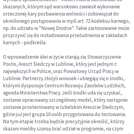
skazanych, którym sąd warunkowo zawiesił wykonanie
orzeczonej kary pozbawienia wolności i zobowiązał do
określonego postępowania w myśl art. 72 kodeksu karnego,
np. do udziału w "Nowej Drodze". Takie zastosowanie może
przyczynić się do rozładowania przeludnienia w zakładach
karnych - podkreśla.
O wprowadzenie idei w życie starają się Stowarzyszenie
Postis, Areszt Śledczy w Lublinie, który jest jednym z
największych w Polsce, oraz Powiatowy Urząd Pracy w
Lublinie. Partnerzy złożyli wniosek i ubiegają się o środki,
którymi dysponuje Centrum Rozwoju Zasobów Ludzkich,
agenda Ministerstwa Pracy. Jeśli środki uda się uzyskać,
zostanie opracowany szczegółowy model, który następnie
zostanie przetestowany w lubelskim Areszcie Śledczym,
gdzie już jest grupa 10 osób przygotowana do testowania.
Na tym etapie trzeba będzie precyzyjnie określić, którzy
skazani mieliby szansę brać udział w programie, na czym