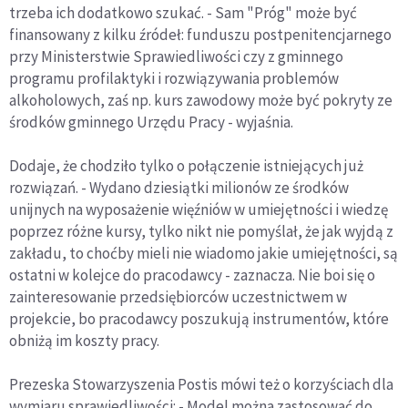
trzeba ich dodatkowo szukać. - Sam "Próg" może być
finansowany z kilku źródeł: funduszu postpenitencjarnego
przy Ministerstwie Sprawiedliwości czy z gminnego
programu profilaktyki i rozwiązywania problemów
alkoholowych, zaś np. kurs zawodowy może być pokryty ze
środków gminnego Urzędu Pracy - wyjaśnia.
Dodaje, że chodziło tylko o połączenie istniejących już
rozwiązań. - Wydano dziesiątki milionów ze środków
unijnych na wyposażenie więźniów w umiejętności i wiedzę
poprzez różne kursy, tylko nikt nie pomyślał, że jak wyjdą z
zakładu, to choćby mieli nie wiadomo jakie umiejętności, są
ostatni w kolejce do pracodawcy - zaznacza. Nie boi się o
zainteresowanie przedsiębiorców uczestnictwem w
projekcie, bo pracodawcy poszukują instrumentów, które
obniżą im koszty pracy.
Prezeska Stowarzyszenia Postis mówi też o korzyściach dla
wymiaru sprawiedliwości: - Model można zastosować do