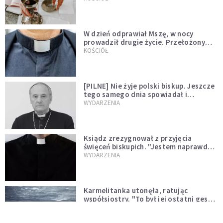
W dzień odprawiał Mszę, w nocy
prowadził drugie życie. Przełożony
kazał mu opuścić zakon
KOŚCIÓŁ
[PILNE] Nie żyje polski biskup. Jeszcze
tego samego dnia spowiadał i
sprawował Mszę świętą
WYDARZENIA
Ksiądz zrezygnował z przyjęcia
święceń biskupich. "Jestem naprawdę
niegodny"
WYDARZENIA
Karmelitanka utonęła, ratując
współsiostry. "To był jej ostatni gest
miłości"
WYDARZENIA