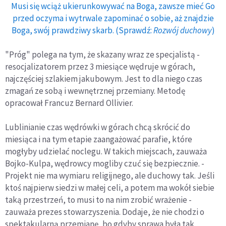
Musi się wciąż ukierunkowywać na Boga, zawsze mieć Go
przed oczyma i wytrwale zapominać o sobie, aż znajdzie
Boga, swój prawdziwy skarb. (Sprawdź:
Rozwój duchowy
)
"Próg" polega na tym, że skazany wraz ze specjalistą -
resocjalizatorem przez 3 miesiące wędruje w górach,
najczęściej szlakiem jakubowym. Jest to dla niego czas
zmagań ze sobą i wewnętrznej przemiany. Metodę
opracował Francuz Bernard Ollivier.
Lublinianie czas wędrówki w górach chcą skrócić do
miesiąca i na tym etapie zaangażować parafie, które
mogłyby udzielać noclegu. W takich miejscach, zauważa
Bojko-Kulpa, wędrowcy mogliby czuć się bezpiecznie. -
Projekt nie ma wymiaru religijnego, ale duchowy tak. Jeśli
ktoś najpierw siedzi w małej celi, a potem ma wokół siebie
taką przestrzeń, to musi to na nim zrobić wrażenie -
zauważa prezes stowarzyszenia. Dodaje, że nie chodzi o
spektakularną przemianę, bo gdyby sprawa była tak