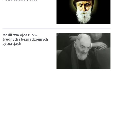
Modlitwa ojca Pio w
trudnych i beznadziejnych
sytuacjach