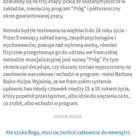
dzieliłoby się na trzy etapy: pracę ze skazanym jeszcze w
zakładzie, miesięczny program "Próg" i półtoraroczny
okres gwarantowanej pracy.
Metoda będzie testowana na więźniach do 24. roku życia. -
Przez 5 miesięcy zakład karny, zespół psychologów i
wychowawców, pracuje nad wybraną osobą, również
fizycznie przegotowuje go do udziału we francuskiej
metodzie resocjalizacyjnej pod nazwą "Próg". Po tym
okresie sąd decyduje, czy skazany zostaje wypuszczony na
zwolnienie warunkowe i wchodzi w program - mówi Barbara
Bojko-Kulpa. Wyjaśnia, że we francuskim systemie
sądownictwa młody człowiek między 15. a 18. rokiem życia,
który popełnił przestępstwo, albo idzie do więzienia za to,
co zrobił, albo wchodzi w program.
DEON.PL POLECA
Kto szuka Boga, musi się zwrócić całkowicie do wewnątrz.