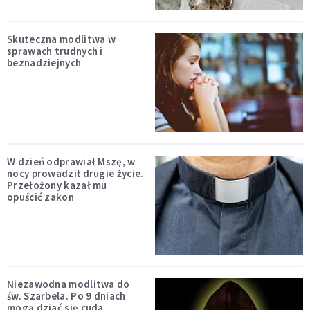
Skuteczna modlitwa w
sprawach trudnych i
beznadziejnych
W dzień odprawiał Mszę, w
nocy prowadził drugie życie.
Przełożony kazał mu
opuścić zakon
Niezawodna modlitwa do
św. Szarbela. Po 9 dniach
mogą dziać się cuda