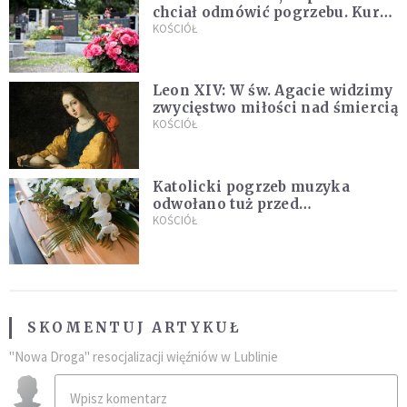
chciał odmówić pogrzebu. Kuria
zapowiada wyjaśnienia
KOŚCIÓŁ
Leon XIV: W św. Agacie widzimy
zwycięstwo miłości nad śmiercią
KOŚCIÓŁ
Katolicki pogrzeb muzyka
odwołano tuż przed
uroczystością. Powodem była
KOŚCIÓŁ
przynależność do masonerii
SKOMENTUJ ARTYKUŁ
"Nowa Droga" resocjalizacji więźniów w Lublinie