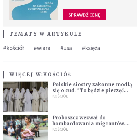
SPRAWDŹ CENĘ
TEMATY W ARTYKULE
#kościół
#wiara
#usa
#księża
WIĘCEJ W:
KOŚCIÓŁ
Polskie siostry zakonne modlą
się o cud. "To będzie pieczęć
Pana Boga dla naszej wiary"
KOŚCIÓŁ
Proboszcz wezwał do
bombardowania migrantów.
"Masowy ogień przeciwko
KOŚCIÓŁ
najeźdźcom!"