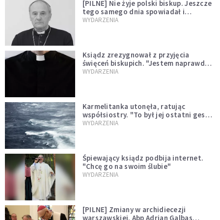
[PILNE] Nie żyje polski biskup. Jeszcze
tego samego dnia spowiadał i
sprawował Mszę świętą
WYDARZENIA
Ksiądz zrezygnował z przyjęcia
święceń biskupich. "Jestem naprawdę
niegodny"
WYDARZENIA
Karmelitanka utonęła, ratując
współsiostry. "To był jej ostatni gest
miłości"
WYDARZENIA
Śpiewający ksiądz podbija internet.
"Chcę go na swoim ślubie"
WYDARZENIA
[PILNE] Zmiany w archidiecezji
warszawskiej. Abp Adrian Galbas