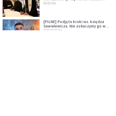
wręczył dekrety nowym proboszczom
KOŚCIÓŁ
[PILNE] Podjęto kroki ws. księdza
Sawielewicza. Nie zobaczymy go w
mediach
WYDARZENIA