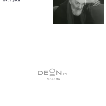
sytuacjach