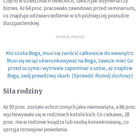
często w dziedzinach świeckich, takich jak inżynieria czy
biznes. Aż 64 proc. pracowało zawodowo przed seminarium,
co znajduje odzwierciedlenie w ich późniejszej posłudze
duszpasterskiej.
DEON.PL POLECA
Kto szuka Boga, musi się zwrócić całkowicie do wewnątrz.
Musi się wciąż ukierunkowywać na Boga, zawsze mieć Go
przed oczyma i wytrwale zapominać o sobie, aż znajdzie
Boga, swój prawdziwy skarb. (Sprawdź:
Rozwój duchowy
)
Siła rodziny
Aż 93 proc. zostało ochrzczonych jako niemowlęta, a 86 proc.
wychowywało się w rodzinach katolickich. Co ciekawe, 28
proc. ma w rodzinie księdza lub osobę konsekrowaną, co
sprzyja rozwojowi powołania.