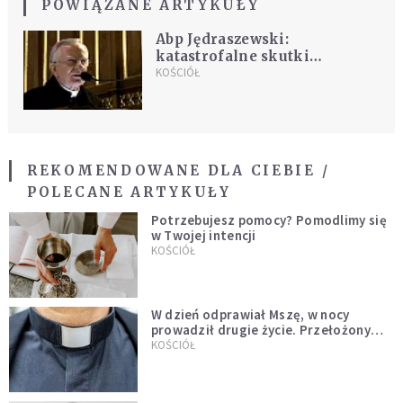
POWIĄZANE ARTYKUŁY
Abp Jędraszewski:
katastrofalne skutki
odrzucenia prawdy objawiają
KOŚCIÓŁ
się w najbardziej
fundamentalnych sferach
naszego życia
REKOMENDOWANE DLA CIEBIE /
POLECANE ARTYKUŁY
Potrzebujesz pomocy? Pomodlimy się
w Twojej intencji
KOŚCIÓŁ
W dzień odprawiał Mszę, w nocy
prowadził drugie życie. Przełożony
kazał mu opuścić zakon
KOŚCIÓŁ