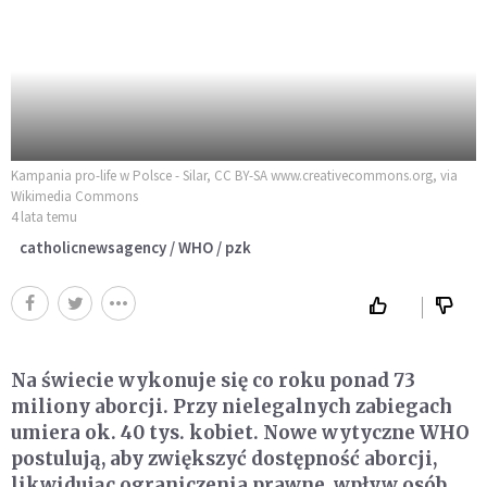
Kampania pro-life w Polsce - Silar, CC BY-SA www.creativecommons.org, via
Wikimedia Commons
4 lata temu
catholicnewsagency / WHO / pzk
Na świecie wykonuje się co roku ponad 73
miliony aborcji. Przy nielegalnych zabiegach
umiera ok. 40 tys. kobiet. Nowe wytyczne WHO
postulują, aby zwiększyć dostępność aborcji,
likwidując ograniczenia prawne, wpływ osób