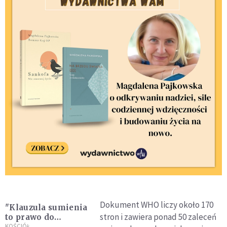
Dokument WHO liczy około 170
"Klauzula sumienia
stron i zawiera ponad 50 zaleceń
to prawo do
sprzeciwu"
KOŚCIÓŁ