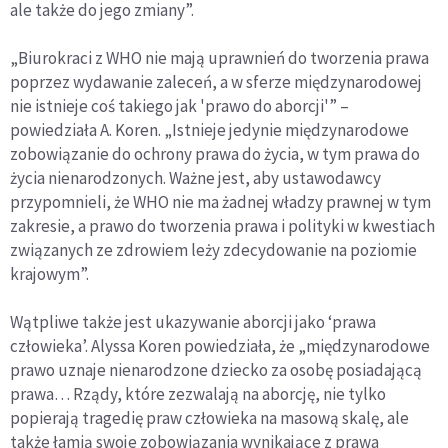
ale także do jego zmiany”.
„Biurokraci z WHO nie mają uprawnień do tworzenia prawa
poprzez wydawanie zaleceń, a w sferze międzynarodowej
nie istnieje coś takiego jak 'prawo do aborcji'” –
powiedziała A. Koren. „Istnieje jedynie międzynarodowe
zobowiązanie do ochrony prawa do życia, w tym prawa do
życia nienarodzonych. Ważne jest, aby ustawodawcy
przypomnieli, że WHO nie ma żadnej władzy prawnej w tym
zakresie, a prawo do tworzenia prawa i polityki w kwestiach
związanych ze zdrowiem leży zdecydowanie na poziomie
krajowym”.
Wątpliwe także jest ukazywanie aborcji jako ‘prawa
człowieka’. Alyssa Koren powiedziała, że „międzynarodowe
prawo uznaje nienarodzone dziecko za osobę posiadającą
prawa… Rządy, które zezwalają na aborcję, nie tylko
popierają tragedię praw człowieka na masową skalę, ale
także łamią swoje zobowiązania wynikające z prawa