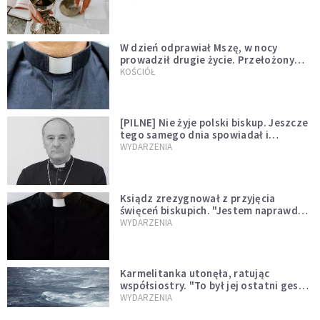
W dzień odprawiał Mszę, w nocy
prowadził drugie życie. Przełożony
kazał mu opuścić zakon
KOŚCIÓŁ
[PILNE] Nie żyje polski biskup. Jeszcze
tego samego dnia spowiadał i
sprawował Mszę świętą
WYDARZENIA
Ksiądz zrezygnował z przyjęcia
święceń biskupich. "Jestem naprawdę
niegodny"
WYDARZENIA
Karmelitanka utonęła, ratując
współsiostry. "To był jej ostatni gest
miłości"
WYDARZENIA