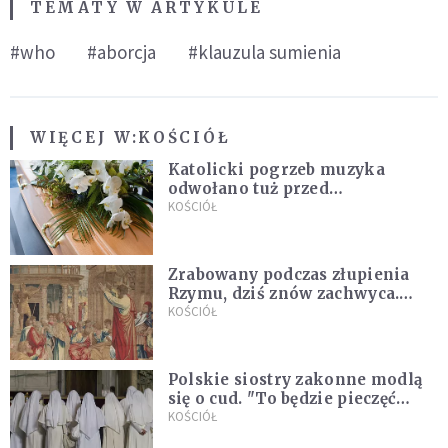
TEMATY W ARTYKULE
#who
#aborcja
#klauzula sumienia
WIĘCEJ W:
KOŚCIÓŁ
Katolicki pogrzeb muzyka
odwołano tuż przed
uroczystością. Powodem była
KOŚCIÓŁ
przynależność do masonerii
Zrabowany podczas złupienia
Rzymu, dziś znów zachwyca.
Wyjątkowy arras w Castel
KOŚCIÓŁ
Gandolfo
Polskie siostry zakonne modlą
się o cud. "To będzie pieczęć
Pana Boga dla naszej wiary"
KOŚCIÓŁ