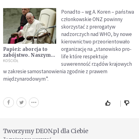
Ponadto – wg A. Koren – państwa
członkowskie ONZ powinny
skorzystać z prerogatyw
nadzorczych nad WHO, by nowe
kierownictwo przeorientowało
organizację na „stanowisko pro-
Papież: aborcja to
zabójstwo. Naszym
life które respektuje
obowiązkiem jest
KOŚCIÓŁ
suwerenność rządów krajowych
bycie blisko kobiet
w zakresie samostanowienia zgodnie z prawem
międzynarodowym”.
Tworzymy DEON.pl dla Ciebie